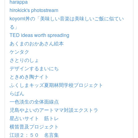
harappa
hirokick's photostream
koyomi丼の「美味しい音楽は美味しいご飯に似てい
る」
TED ideas worth spreading
あくまのおかあさん絵本
ケンタク
さとりのしょ
デザインするまいにち
ときめき陶ナイト
ふくしまキッズ夏期林間学校プロジェクト
らぱん
一色淡生の全体面線点
児島やよいのアートママ対談エクストラ
星占いサイト 筋トレ
横笛普及プロジェクト
江頭２：５０ 名言集