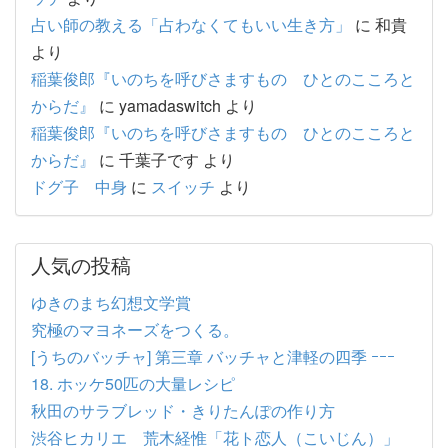
占い師の教える「占わなくてもいい生き方」
に
和貴
より
稲葉俊郎『いのちを呼びさますもの ひとのこころと
からだ』
に
yamadaswitch
より
稲葉俊郎『いのちを呼びさますもの ひとのこころと
からだ』
に
千葉子です
より
ドグ子 中身
に
スイッチ
より
人気の投稿
ゆきのまち幻想文学賞
究極のマヨネーズをつくる。
[うちのバッチャ] 第三章 バッチャと津軽の四季 ｰｰｰ
18. ホッケ50匹の大量レシピ
秋田のサラブレッド・きりたんぽの作り方
渋谷ヒカリエ 荒木経惟「花ト恋人（こいじん）」