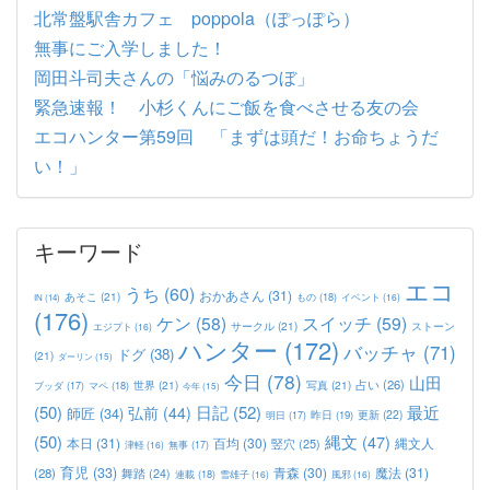
北常盤駅舎カフェ poppola（ぽっぽら）
無事にご入学しました！
岡田斗司夫さんの「悩みのるつぼ」
緊急速報！ 小杉くんにご飯を食べさせる友の会
エコハンター第59回 「まずは頭だ！お命ちょうだ
い！」
キーワード
エコ
うち
(60)
おかあさん
(31)
あそこ
(21)
もの
(18)
イベント
(16)
IN
(14)
(176)
ケン
(58)
スイッチ
(59)
サークル
(21)
ストーン
エジプト
(16)
ハンター
(172)
バッチャ
(71)
ドグ
(38)
(21)
ダーリン
(15)
今日
(78)
山田
占い
(26)
世界
(21)
写真
(21)
マペ
(18)
ブッダ
(17)
今年
(15)
(50)
日記
(52)
最近
弘前
(44)
師匠
(34)
更新
(22)
昨日
(19)
明日
(17)
(50)
縄文
(47)
本日
(31)
百均
(30)
竪穴
(25)
縄文人
津軽
(16)
無事
(17)
育児
(33)
青森
(30)
魔法
(31)
(28)
舞踏
(24)
連載
(18)
雪雄子
(16)
風邪
(16)