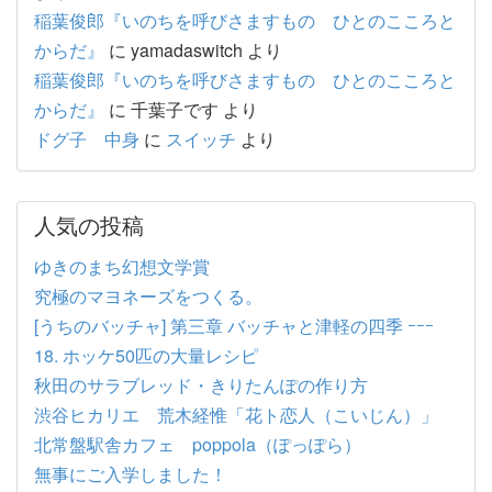
稲葉俊郎『いのちを呼びさますもの ひとのこころと
からだ』
に
yamadaswitch
より
稲葉俊郎『いのちを呼びさますもの ひとのこころと
からだ』
に
千葉子です
より
ドグ子 中身
に
スイッチ
より
人気の投稿
ゆきのまち幻想文学賞
究極のマヨネーズをつくる。
[うちのバッチャ] 第三章 バッチャと津軽の四季 ｰｰｰ
18. ホッケ50匹の大量レシピ
秋田のサラブレッド・きりたんぽの作り方
渋谷ヒカリエ 荒木経惟「花ト恋人（こいじん）」
北常盤駅舎カフェ poppola（ぽっぽら）
無事にご入学しました！