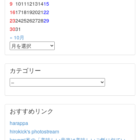
9
10
11
12
13
14
15
16
17
18
19
20
21
22
23
24
25
26
27
28
29
30
31
« 10月
カテゴリー
おすすめリンク
harappa
hirokick's photostream
koyomi丼の「美味しい音楽は美味しいご飯に似てい