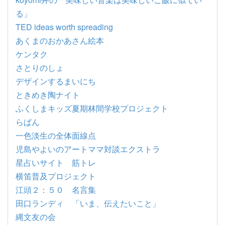
る」
TED ideas worth spreading
あくまのおかあさん絵本
ケンタク
さとりのしょ
デザインするまいにち
ときめき陶ナイト
ふくしまキッズ夏期林間学校プロジェクト
らぱん
一色淡生の全体面線点
児島やよいのアートママ対談エクストラ
星占いサイト 筋トレ
横笛普及プロジェクト
江頭２：５０ 名言集
田口ランディ 「いま、伝えたいこと」
縄文友の会