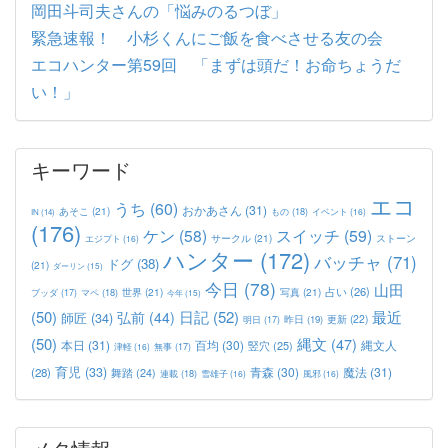
岡田斗司夫さんの「悩みのるつぼ」
緊急速報！ 小杉くんにご飯を食べさせる友の会
エコハンター第59回 「まずは頭だ！お命ちょうだ
い！」
キーワード
エコ
うち
(60)
おかあさん
(31)
あそこ
(21)
もの
(18)
イベント
(16)
IN
(14)
(176)
ケン
(58)
スイッチ
(59)
サークル
(21)
ストーン
エジプト
(16)
ハンター
(172)
バッチャ
(71)
ドグ
(38)
(21)
ダーリン
(15)
今日
(78)
山田
占い
(26)
世界
(21)
写真
(21)
マペ
(18)
ブッダ
(17)
今年
(15)
(50)
日記
(52)
最近
弘前
(44)
師匠
(34)
更新
(22)
昨日
(19)
明日
(17)
(50)
縄文
(47)
本日
(31)
百均
(30)
竪穴
(25)
縄文人
津軽
(16)
無事
(17)
育児
(33)
青森
(30)
魔法
(31)
(28)
舞踏
(24)
連載
(18)
雪雄子
(16)
風邪
(16)