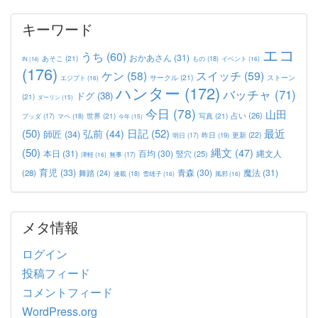
キーワード
エコ
うち
(60)
おかあさん
(31)
あそこ
(21)
もの
(18)
イベント
(16)
IN
(14)
(176)
ケン
(58)
スイッチ
(59)
サークル
(21)
ストーン
エジプト
(16)
ハンター
(172)
バッチャ
(71)
ドグ
(38)
(21)
ダーリン
(15)
今日
(78)
山田
占い
(26)
世界
(21)
写真
(21)
マペ
(18)
ブッダ
(17)
今年
(15)
(50)
日記
(52)
最近
弘前
(44)
師匠
(34)
更新
(22)
昨日
(19)
明日
(17)
(50)
縄文
(47)
本日
(31)
百均
(30)
竪穴
(25)
縄文人
津軽
(16)
無事
(17)
育児
(33)
青森
(30)
魔法
(31)
(28)
舞踏
(24)
連載
(18)
雪雄子
(16)
風邪
(16)
メタ情報
ログイン
投稿フィード
コメントフィード
WordPress.org