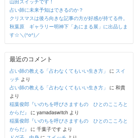
山田スイッチです！
占い師に未来予知はできるのか？
クリスマスは後ろ向きな記事の方が好感が持てる件。
秋葉原 ギャラリー明神下「あにまる展」に出品しま
す☆＼(^o^)／
最近のコメント
占い師の教える「占わなくてもいい生き方」
に
スイ
ッチ
より
占い師の教える「占わなくてもいい生き方」
に
和貴
より
稲葉俊郎『いのちを呼びさますもの ひとのこころと
からだ』
に
yamadaswitch
より
稲葉俊郎『いのちを呼びさますもの ひとのこころと
からだ』
に
千葉子です
より
ドグ子 中身
に
スイッチ
より