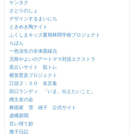
ケンタク
さとりのしょ
デザインするまいにち
ときめき陶ナイト
ふくしまキッズ夏期林間学校プロジェクト
らぱん
一色淡生の全体面線点
児島やよいのアートママ対談エクストラ
星占いサイト 筋トレ
横笛普及プロジェクト
江頭２：５０ 名言集
田口ランディ 「いま、伝えたいこと」
縄文友の会
舞踏家 雪 雄子 公式サイト
虚構新聞
言い得て妙
雅子日記