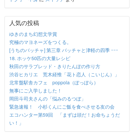
人気の投稿
ゆきのまち幻想文学賞
究極のマヨネーズをつくる。
[うちのバッチャ] 第三章 バッチャと津軽の四季 ｰｰｰ
18. ホッケ50匹の大量レシピ
秋田のサラブレッド・きりたんぽの作り方
渋谷ヒカリエ 荒木経惟「花ト恋人（こいじん）」
北常盤駅舎カフェ poppola（ぽっぽら）
無事にご入学しました！
岡田斗司夫さんの「悩みのるつぼ」
緊急速報！ 小杉くんにご飯を食べさせる友の会
エコハンター第59回 「まずは頭だ！お命ちょうだ
い！」