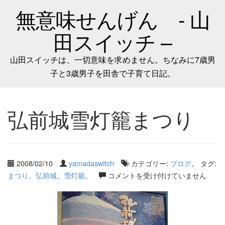
無意味せんげん - 山
田スイッチ –
山田スイッチは、一切意味を求めません。ちなみに7歳男
子と3歳男子を田舎で子育て日記。
弘前城雪灯籠まつり
2008/02/10
yamadaswitch
カテゴリー:
ブログ
。 タグ:
まつり
、
弘前城
、
雪灯籠
。
コメントを受け付けていません