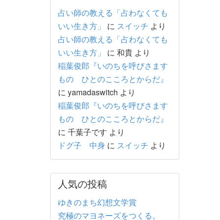
占い師の教える「占わなくても
いい生き方」
に
スイッチ
より
占い師の教える「占わなくても
いい生き方」
に
和貴
より
稲葉俊郎『いのちを呼びさます
もの ひとのこころとからだ』
に
yamadaswitch
より
稲葉俊郎『いのちを呼びさます
もの ひとのこころとからだ』
に
千葉子です
より
ドグ子 中身
に
スイッチ
より
人気の投稿
ゆきのまち幻想文学賞
究極のマヨネーズをつくる。