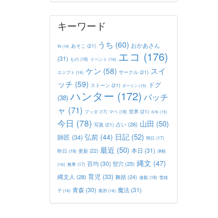
キーワード
うち
(60)
おかあさん
あそこ
(21)
IN
(14)
エコ
(176)
(31)
もの
(18)
イベント
(16)
ケン
(58)
スイ
サークル
(21)
エジプト
(16)
ッチ
(59)
ドグ
ストーン
(21)
ダーリン
(15)
ハンター
(172)
バッチ
(38)
ャ
(71)
世界
(21)
マペ
(18)
ブッダ
(17)
今年
(15)
今日
(78)
山田
(50)
占い
(26)
写真
(21)
日記
(52)
弘前
(44)
師匠
(34)
明日
(17)
最近
(50)
本日
(31)
更新
(22)
昨日
(19)
津軽
縄文
(47)
百均
(30)
竪穴
(25)
(16)
無事
(17)
育児
(33)
縄文人
(28)
舞踏
(24)
連載
(18)
雪雄
青森
(30)
魔法
(31)
子
(16)
風邪
(16)