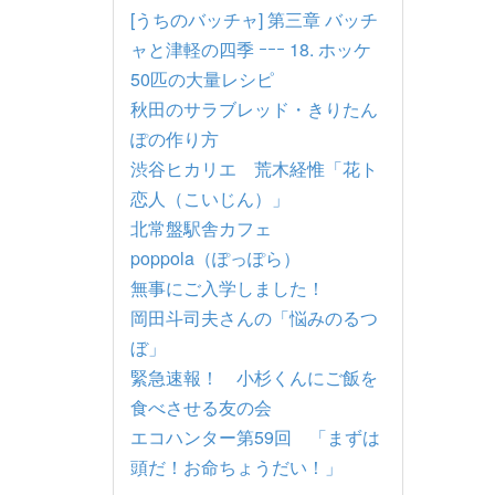
[うちのバッチャ] 第三章 バッチ
ャと津軽の四季 ｰｰｰ 18. ホッケ
50匹の大量レシピ
秋田のサラブレッド・きりたん
ぽの作り方
渋谷ヒカリエ 荒木経惟「花ト
恋人（こいじん）」
北常盤駅舎カフェ
poppola（ぽっぽら）
無事にご入学しました！
岡田斗司夫さんの「悩みのるつ
ぼ」
緊急速報！ 小杉くんにご飯を
食べさせる友の会
エコハンター第59回 「まずは
頭だ！お命ちょうだい！」