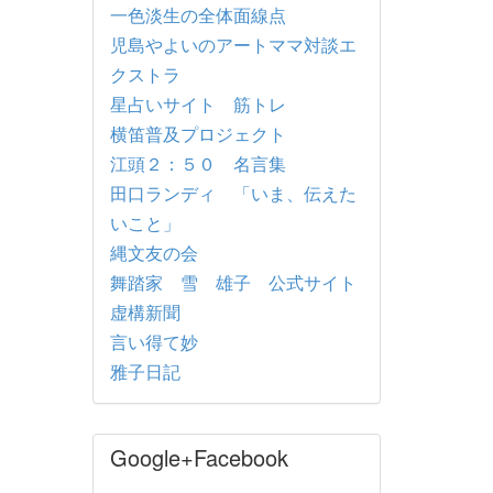
一色淡生の全体面線点
児島やよいのアートママ対談エ
クストラ
星占いサイト 筋トレ
横笛普及プロジェクト
江頭２：５０ 名言集
田口ランディ 「いま、伝えた
いこと」
縄文友の会
舞踏家 雪 雄子 公式サイト
虚構新聞
言い得て妙
雅子日記
Google+Facebook