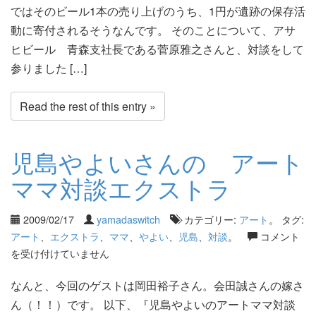
ではそのビール1本の売り上げのうち、1円が遺跡の保存活
動に寄付されるそうなんです。 そのことについて、アサ
ヒビール 青森支社長である菅原雅之さんと、対談をして
参りました […]
Read the rest of this entry »
児島やよいさんの アート
ママ対談エクストラ
2009/02/17
yamadaswitch
カテゴリー:
アート
。 タグ:
アート
、
エクストラ
、
ママ
、
やよい
、
児島
、
対談
。
コメント
を受け付けていません
なんと、今回のゲストは岡田裕子さん。会田誠さんの嫁さ
ん（！！）です。 以下、『児島やよいのアートママ対談