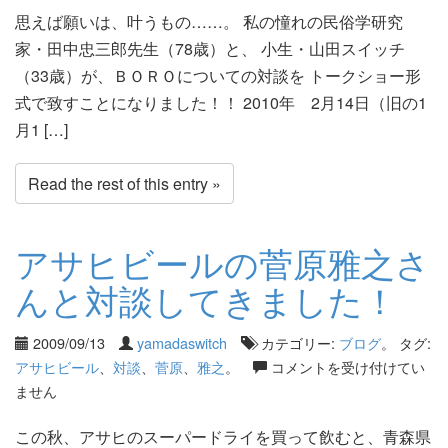
思えば願いは、叶うもの……。 私の憧れの民俗学研究
家・田中忠三郎先生（78歳）と、 小生・山田スイッチ
（33歳）が、ＢＯＲＯについての対談を トークショー形
式で致すことになりました！！ 2010年 2月14日（旧の1
月1 […]
Read the rest of this entry »
アサヒビールの菅原雅之さ
んと対談してきました！
2009/09/13
yamadaswitch
カテゴリー:
ブログ
。 タグ:
アサヒビール
、
対談
、
菅原
、
雅之
。
コメントを受け付けてい
ません
この秋、アサヒのスーパードライを買って飲むと、青森県