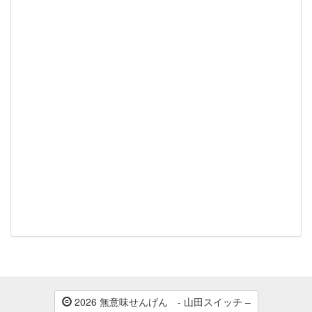
2026 無意味せんげん - 山田スイッチ –