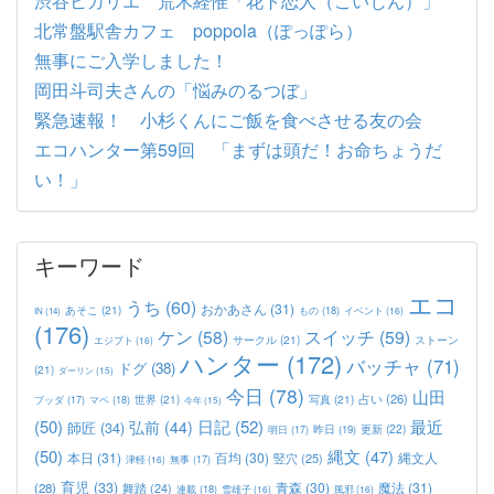
渋谷ヒカリエ 荒木経惟「花ト恋人（こいじん）」
北常盤駅舎カフェ poppola（ぽっぽら）
無事にご入学しました！
岡田斗司夫さんの「悩みのるつぼ」
緊急速報！ 小杉くんにご飯を食べさせる友の会
エコハンター第59回 「まずは頭だ！お命ちょうだ
い！」
キーワード
エコ
うち
(60)
おかあさん
(31)
あそこ
(21)
もの
(18)
イベント
(16)
IN
(14)
(176)
ケン
(58)
スイッチ
(59)
サークル
(21)
ストーン
エジプト
(16)
ハンター
(172)
バッチャ
(71)
ドグ
(38)
(21)
ダーリン
(15)
今日
(78)
山田
占い
(26)
世界
(21)
写真
(21)
マペ
(18)
ブッダ
(17)
今年
(15)
(50)
日記
(52)
最近
弘前
(44)
師匠
(34)
更新
(22)
昨日
(19)
明日
(17)
(50)
縄文
(47)
本日
(31)
百均
(30)
竪穴
(25)
縄文人
津軽
(16)
無事
(17)
育児
(33)
青森
(30)
魔法
(31)
(28)
舞踏
(24)
連載
(18)
雪雄子
(16)
風邪
(16)