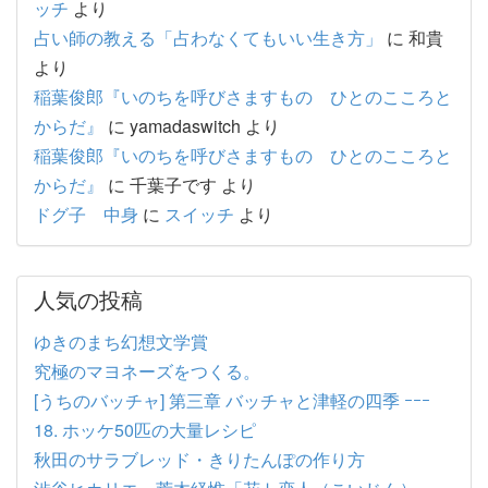
ッチ
より
占い師の教える「占わなくてもいい生き方」
に
和貴
より
稲葉俊郎『いのちを呼びさますもの ひとのこころと
からだ』
に
yamadaswitch
より
稲葉俊郎『いのちを呼びさますもの ひとのこころと
からだ』
に
千葉子です
より
ドグ子 中身
に
スイッチ
より
人気の投稿
ゆきのまち幻想文学賞
究極のマヨネーズをつくる。
[うちのバッチャ] 第三章 バッチャと津軽の四季 ｰｰｰ
18. ホッケ50匹の大量レシピ
秋田のサラブレッド・きりたんぽの作り方