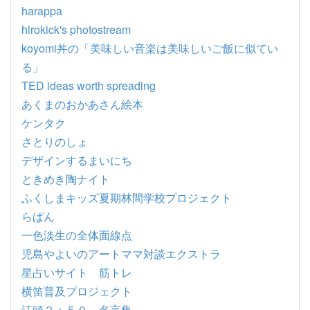
harappa
hirokick's photostream
koyomi丼の「美味しい音楽は美味しいご飯に似てい
る」
TED ideas worth spreading
あくまのおかあさん絵本
ケンタク
さとりのしょ
デザインするまいにち
ときめき陶ナイト
ふくしまキッズ夏期林間学校プロジェクト
らぱん
一色淡生の全体面線点
児島やよいのアートママ対談エクストラ
星占いサイト 筋トレ
横笛普及プロジェクト
江頭２：５０ 名言集