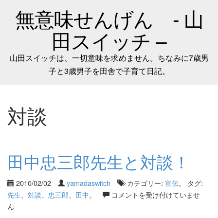
無意味せんげん - 山
田スイッチ –
山田スイッチは、一切意味を求めません。ちなみに7歳男
子と3歳男子を田舎で子育て日記。
対談
田中忠三郎先生と対談！
2010/02/02
yamadaswitch
カテゴリー:
宣伝
。 タグ:
先生
、
対談
、
忠三郎
、
田中
。
コメントを受け付けていませ
ん