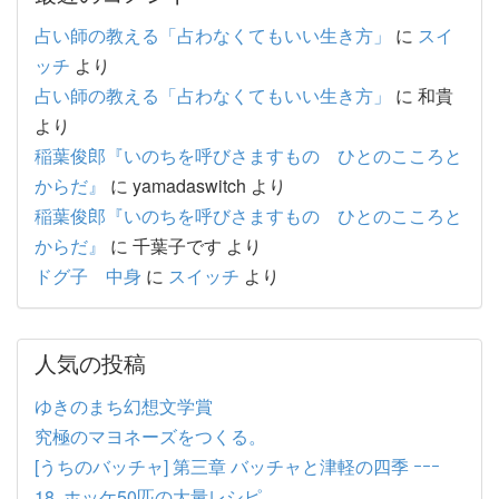
占い師の教える「占わなくてもいい生き方」
に
スイ
ッチ
より
占い師の教える「占わなくてもいい生き方」
に
和貴
より
稲葉俊郎『いのちを呼びさますもの ひとのこころと
からだ』
に
yamadaswitch
より
稲葉俊郎『いのちを呼びさますもの ひとのこころと
からだ』
に
千葉子です
より
ドグ子 中身
に
スイッチ
より
人気の投稿
ゆきのまち幻想文学賞
究極のマヨネーズをつくる。
[うちのバッチャ] 第三章 バッチャと津軽の四季 ｰｰｰ
18. ホッケ50匹の大量レシピ