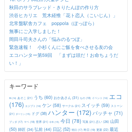
秋田のサラブレッド・きりたんぽの作り方
渋谷ヒカリエ 荒木経惟「花ト恋人（こいじん）」
北常盤駅舎カフェ poppola（ぽっぽら）
無事にご入学しました！
岡田斗司夫さんの「悩みのるつぼ」
緊急速報！ 小杉くんにご飯を食べさせる友の会
エコハンター第59回 「まずは頭だ！お命ちょうだ
い！」
キーワード
エコ
うち
(60)
おかあさん
(31)
あそこ
(21)
もの
(18)
イベント
(16)
IN
(14)
(176)
ケン
(58)
スイッチ
(59)
サークル
(21)
ストーン
エジプト
(16)
ハンター
(172)
バッチャ
(71)
ドグ
(38)
(21)
ダーリン
(15)
今日
(78)
山田
占い
(26)
世界
(21)
写真
(21)
マペ
(18)
ブッダ
(17)
今年
(15)
(50)
日記
(52)
最近
弘前
(44)
師匠
(34)
更新
(22)
昨日
(19)
明日
(17)