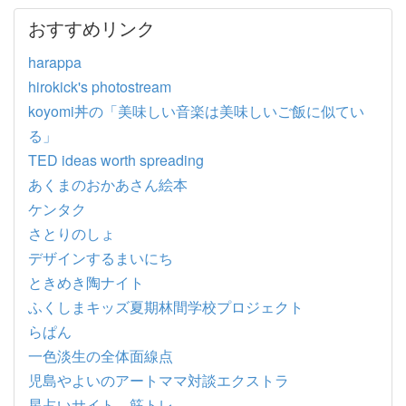
おすすめリンク
harappa
hirokick's photostream
koyomi丼の「美味しい音楽は美味しいご飯に似てい
る」
TED ideas worth spreading
あくまのおかあさん絵本
ケンタク
さとりのしょ
デザインするまいにち
ときめき陶ナイト
ふくしまキッズ夏期林間学校プロジェクト
らぱん
一色淡生の全体面線点
児島やよいのアートママ対談エクストラ
星占いサイト 筋トレ