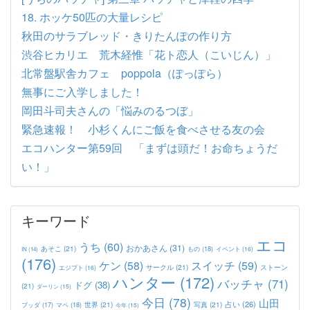
18. ホッケ50匹の大量レシピ
秋田のサラブレッド・きりたんぽの作り方
渋谷ヒカリエ 荒木経惟「花ト恋人（こいじん）」
北常盤駅舎カフェ poppola（ぽっぽら）
無事にご入学しました！
岡田斗司夫さんの「悩みのるつぼ」
緊急速報！ 小杉くんにご飯を食べさせる友の会
エコハンター第59回 「まずは頭だ！お命ちょうだ
い！」
キーワード
エコ
うち
(60)
おかあさん
(31)
あそこ
(21)
もの
(18)
イベント
(16)
IN
(14)
(176)
ケン
(58)
スイッチ
(59)
サークル
(21)
ストーン
エジプト
(16)
ハンター
(172)
バッチャ
(71)
ドグ
(38)
(21)
ダーリン
(15)
今日
(78)
山田
占い
(26)
世界
(21)
写真
(21)
マペ
(18)
ブッダ
(17)
今年
(15)