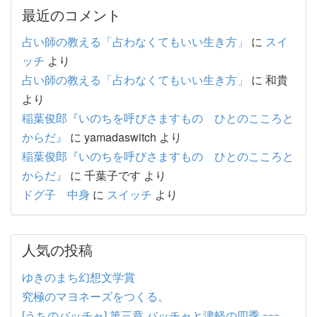
最近のコメント
占い師の教える「占わなくてもいい生き方」
に
スイ
ッチ
より
占い師の教える「占わなくてもいい生き方」
に
和貴
より
稲葉俊郎『いのちを呼びさますもの ひとのこころと
からだ』
に
yamadaswitch
より
稲葉俊郎『いのちを呼びさますもの ひとのこころと
からだ』
に
千葉子です
より
ドグ子 中身
に
スイッチ
より
人気の投稿
ゆきのまち幻想文学賞
究極のマヨネーズをつくる。
[うちのバッチャ] 第三章 バッチャと津軽の四季 ｰｰｰ