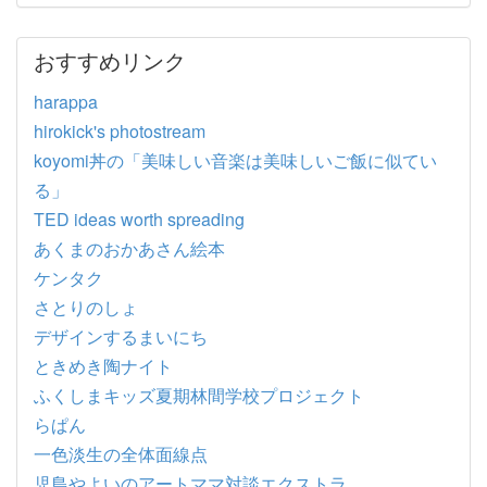
おすすめリンク
harappa
hirokick's photostream
koyomi丼の「美味しい音楽は美味しいご飯に似てい
る」
TED ideas worth spreading
あくまのおかあさん絵本
ケンタク
さとりのしょ
デザインするまいにち
ときめき陶ナイト
ふくしまキッズ夏期林間学校プロジェクト
らぱん
一色淡生の全体面線点
児島やよいのアートママ対談エクストラ