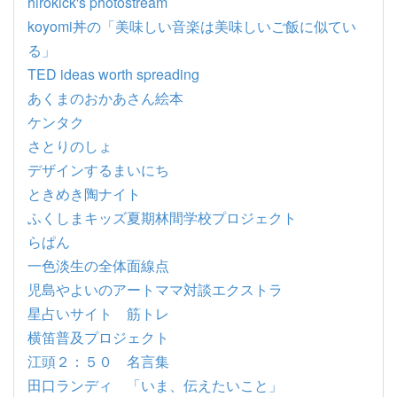
hirokick's photostream
koyomi丼の「美味しい音楽は美味しいご飯に似てい
る」
TED ideas worth spreading
あくまのおかあさん絵本
ケンタク
さとりのしょ
デザインするまいにち
ときめき陶ナイト
ふくしまキッズ夏期林間学校プロジェクト
らぱん
一色淡生の全体面線点
児島やよいのアートママ対談エクストラ
星占いサイト 筋トレ
横笛普及プロジェクト
江頭２：５０ 名言集
田口ランディ 「いま、伝えたいこと」