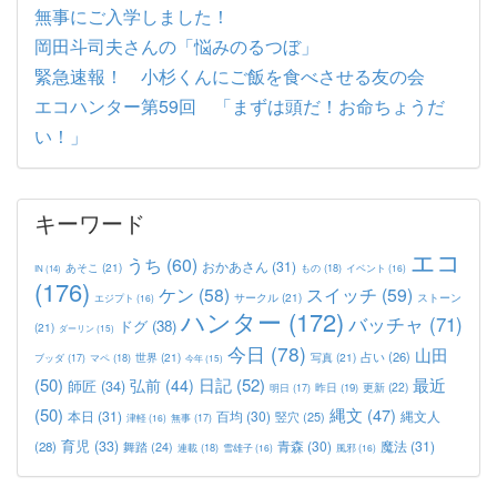
無事にご入学しました！
岡田斗司夫さんの「悩みのるつぼ」
緊急速報！ 小杉くんにご飯を食べさせる友の会
エコハンター第59回 「まずは頭だ！お命ちょうだ
い！」
キーワード
エコ
うち
(60)
おかあさん
(31)
あそこ
(21)
もの
(18)
イベント
(16)
IN
(14)
(176)
ケン
(58)
スイッチ
(59)
サークル
(21)
ストーン
エジプト
(16)
ハンター
(172)
バッチャ
(71)
ドグ
(38)
(21)
ダーリン
(15)
今日
(78)
山田
占い
(26)
世界
(21)
写真
(21)
マペ
(18)
ブッダ
(17)
今年
(15)
(50)
日記
(52)
最近
弘前
(44)
師匠
(34)
更新
(22)
昨日
(19)
明日
(17)
(50)
縄文
(47)
本日
(31)
百均
(30)
竪穴
(25)
縄文人
津軽
(16)
無事
(17)
育児
(33)
青森
(30)
魔法
(31)
(28)
舞踏
(24)
連載
(18)
雪雄子
(16)
風邪
(16)