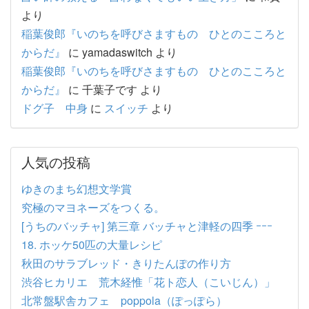
より
稲葉俊郎『いのちを呼びさますもの ひとのこころと
からだ』
に
yamadaswitch
より
稲葉俊郎『いのちを呼びさますもの ひとのこころと
からだ』
に
千葉子です
より
ドグ子 中身
に
スイッチ
より
人気の投稿
ゆきのまち幻想文学賞
究極のマヨネーズをつくる。
[うちのバッチャ] 第三章 バッチャと津軽の四季 ｰｰｰ
18. ホッケ50匹の大量レシピ
秋田のサラブレッド・きりたんぽの作り方
渋谷ヒカリエ 荒木経惟「花ト恋人（こいじん）」
北常盤駅舎カフェ poppola（ぽっぽら）