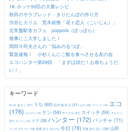
18. ホッケ50匹の大量レシピ
秋田のサラブレッド・きりたんぽの作り方
渋谷ヒカリエ 荒木経惟「花ト恋人（こいじん）」
北常盤駅舎カフェ poppola（ぽっぽら）
無事にご入学しました！
岡田斗司夫さんの「悩みのるつぼ」
緊急速報！ 小杉くんにご飯を食べさせる友の会
エコハンター第59回 「まずは頭だ！お命ちょうだ
い！」
キーワード
エコ
うち
(60)
おかあさん
(31)
あそこ
(21)
もの
(18)
イベント
(16)
IN
(14)
(176)
ケン
(58)
スイッチ
(59)
サークル
(21)
ストーン
エジプト
(16)
ハンター
(172)
バッチャ
(71)
ドグ
(38)
(21)
ダーリン
(15)
今日
(78)
山田
占い
(26)
世界
(21)
写真
(21)
マペ
(18)
ブッダ
(17)
今年
(15)