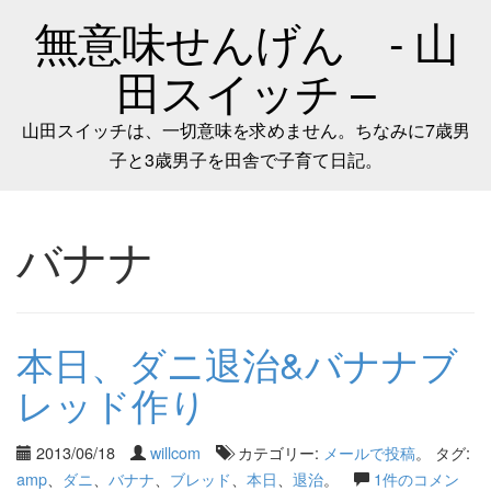
無意味せんげん - 山
田スイッチ –
山田スイッチは、一切意味を求めません。ちなみに7歳男
子と3歳男子を田舎で子育て日記。
バナナ
本日、ダニ退治&バナナブ
レッド作り
2013/06/18
willcom
カテゴリー:
メールで投稿
。 タグ:
amp
、
ダニ
、
バナナ
、
ブレッド
、
本日
、
退治
。
1件のコメン