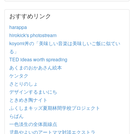
おすすめリンク
harappa
hirokick's photostream
koyomi丼の「美味しい音楽は美味しいご飯に似てい
る」
TED ideas worth spreading
あくまのおかあさん絵本
ケンタク
さとりのしょ
デザインするまいにち
ときめき陶ナイト
ふくしまキッズ夏期林間学校プロジェクト
らぱん
一色淡生の全体面線点
児島やよいのアートママ対談エクストラ