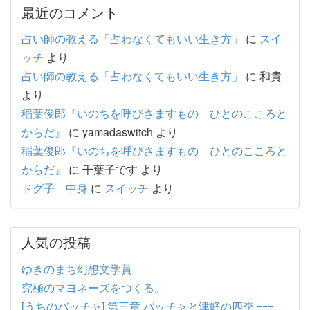
最近のコメント
占い師の教える「占わなくてもいい生き方」
に
スイ
ッチ
より
占い師の教える「占わなくてもいい生き方」
に
和貴
より
稲葉俊郎『いのちを呼びさますもの ひとのこころと
からだ』
に
yamadaswitch
より
稲葉俊郎『いのちを呼びさますもの ひとのこころと
からだ』
に
千葉子です
より
ドグ子 中身
に
スイッチ
より
人気の投稿
ゆきのまち幻想文学賞
究極のマヨネーズをつくる。
[うちのバッチャ] 第三章 バッチャと津軽の四季 ｰｰｰ