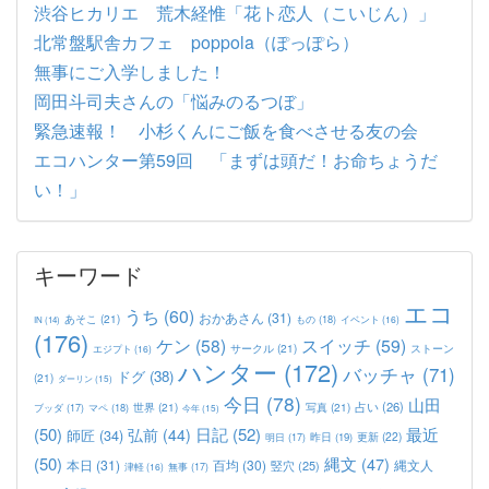
渋谷ヒカリエ 荒木経惟「花ト恋人（こいじん）」
北常盤駅舎カフェ poppola（ぽっぽら）
無事にご入学しました！
岡田斗司夫さんの「悩みのるつぼ」
緊急速報！ 小杉くんにご飯を食べさせる友の会
エコハンター第59回 「まずは頭だ！お命ちょうだ
い！」
キーワード
エコ
うち
(60)
おかあさん
(31)
あそこ
(21)
もの
(18)
イベント
(16)
IN
(14)
(176)
ケン
(58)
スイッチ
(59)
サークル
(21)
ストーン
エジプト
(16)
ハンター
(172)
バッチャ
(71)
ドグ
(38)
(21)
ダーリン
(15)
今日
(78)
山田
占い
(26)
世界
(21)
写真
(21)
マペ
(18)
ブッダ
(17)
今年
(15)
(50)
日記
(52)
最近
弘前
(44)
師匠
(34)
更新
(22)
昨日
(19)
明日
(17)
(50)
縄文
(47)
本日
(31)
百均
(30)
竪穴
(25)
縄文人
津軽
(16)
無事
(17)