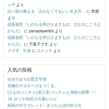
ッチ
より
占い師の教える「占わなくてもいい生き方」
に
和貴
より
稲葉俊郎『いのちを呼びさますもの ひとのこころと
からだ』
に
yamadaswitch
より
稲葉俊郎『いのちを呼びさますもの ひとのこころと
からだ』
に
千葉子です
より
ドグ子 中身
に
スイッチ
より
人気の投稿
ゆきのまち幻想文学賞
究極のマヨネーズをつくる。
[うちのバッチャ] 第三章 バッチャと津軽の四季 ｰｰｰ
18. ホッケ50匹の大量レシピ
秋田のサラブレッド・きりたんぽの作り方