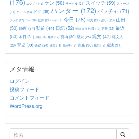
(176)
ケン
(58)
スイッチ
(59)
サークル
(21)
ストーン
エジプト
(16)
ハンター
(172)
バッチャ
(71)
ドグ
(38)
(21)
ダーリン
(15)
今日
(78)
山田
占い
(26)
世界
(21)
写真
(21)
マペ
(18)
ブッダ
(17)
今年
(15)
(50)
日記
(52)
最近
弘前
(44)
師匠
(34)
更新
(22)
昨日
(19)
明日
(17)
(50)
縄文
(47)
本日
(31)
百均
(30)
竪穴
(25)
縄文人
津軽
(16)
無事
(17)
育児
(33)
青森
(30)
魔法
(31)
(28)
舞踏
(24)
連載
(18)
雪雄子
(16)
風邪
(16)
メタ情報
ログイン
投稿フィード
コメントフィード
WordPress.org