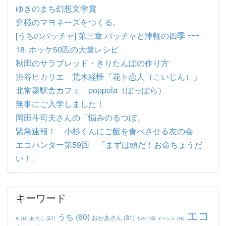
ゆきのまち幻想文学賞
究極のマヨネーズをつくる。
[うちのバッチャ] 第三章 バッチャと津軽の四季 ｰｰｰ
18. ホッケ50匹の大量レシピ
秋田のサラブレッド・きりたんぽの作り方
渋谷ヒカリエ 荒木経惟「花ト恋人（こいじん）」
北常盤駅舎カフェ poppola（ぽっぽら）
無事にご入学しました！
岡田斗司夫さんの「悩みのるつぼ」
緊急速報！ 小杉くんにご飯を食べさせる友の会
エコハンター第59回 「まずは頭だ！お命ちょうだ
い！」
キーワード
エコ
うち
(60)
おかあさん
(31)
あそこ
(21)
もの
(18)
イベント
(16)
IN
(14)