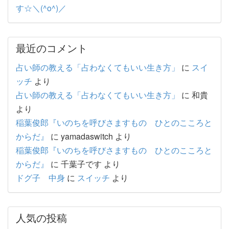
す☆＼(^o^)／
最近のコメント
占い師の教える「占わなくてもいい生き方」
に
スイ
ッチ
より
占い師の教える「占わなくてもいい生き方」
に
和貴
より
稲葉俊郎『いのちを呼びさますもの ひとのこころと
からだ』
に
yamadaswitch
より
稲葉俊郎『いのちを呼びさますもの ひとのこころと
からだ』
に
千葉子です
より
ドグ子 中身
に
スイッチ
より
人気の投稿