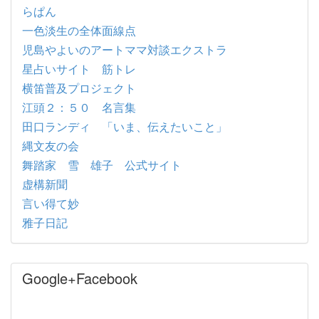
らぱん
一色淡生の全体面線点
児島やよいのアートママ対談エクストラ
星占いサイト 筋トレ
横笛普及プロジェクト
江頭２：５０ 名言集
田口ランディ 「いま、伝えたいこと」
縄文友の会
舞踏家 雪 雄子 公式サイト
虚構新聞
言い得て妙
雅子日記
Google+Facebook