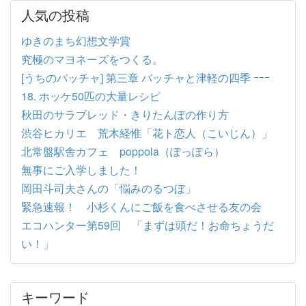
人気の投稿
ゆきのまち幻想文学賞
究極のマヨネーズをつくる。
[うちのバッチャ] 第三章 バッチャと津軽の四季 ｰｰｰ
18. ホッケ50匹の大量レシピ
秋田のサラブレッド・きりたんぽの作り方
渋谷ヒカリエ 荒木経惟「花ト恋人（こいじん）」
北常盤駅舎カフェ poppola（ぽっぽら）
無事にご入学しました！
岡田斗司夫さんの「悩みのるつぼ」
緊急速報！ 小杉くんにご飯を食べさせる友の会
エコハンター第59回 「まずは頭だ！お命ちょうだ
い！」
キーワード