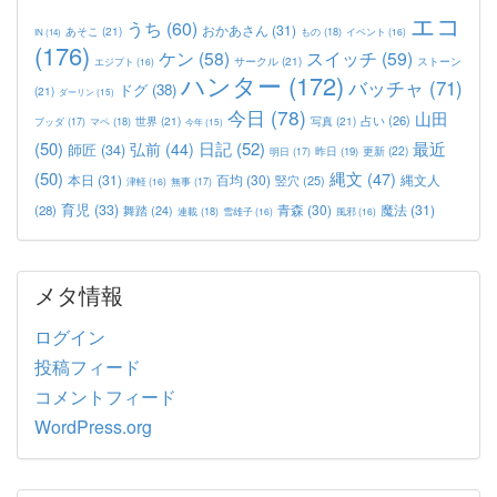
エコ
うち
(60)
おかあさん
(31)
あそこ
(21)
もの
(18)
イベント
(16)
IN
(14)
(176)
ケン
(58)
スイッチ
(59)
サークル
(21)
ストーン
エジプト
(16)
ハンター
(172)
バッチャ
(71)
ドグ
(38)
(21)
ダーリン
(15)
今日
(78)
山田
占い
(26)
世界
(21)
写真
(21)
マペ
(18)
ブッダ
(17)
今年
(15)
(50)
日記
(52)
最近
弘前
(44)
師匠
(34)
更新
(22)
昨日
(19)
明日
(17)
(50)
縄文
(47)
本日
(31)
百均
(30)
竪穴
(25)
縄文人
津軽
(16)
無事
(17)
育児
(33)
青森
(30)
魔法
(31)
(28)
舞踏
(24)
連載
(18)
雪雄子
(16)
風邪
(16)
メタ情報
ログイン
投稿フィード
コメントフィード
WordPress.org