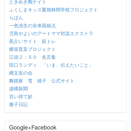
ときめき陶ナイト
ふくしまキッズ夏期林間学校プロジェクト
らぱん
一色淡生の全体面線点
児島やよいのアートママ対談エクストラ
星占いサイト 筋トレ
横笛普及プロジェクト
江頭２：５０ 名言集
田口ランディ 「いま、伝えたいこと」
縄文友の会
舞踏家 雪 雄子 公式サイト
虚構新聞
言い得て妙
雅子日記
Google+Facebook