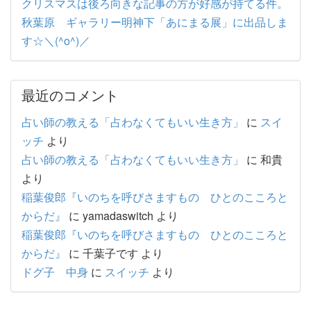
クリスマスは後ろ向きな記事の方が好感が持てる件。
秋葉原 ギャラリー明神下「あにまる展」に出品しま
す☆＼(^o^)／
最近のコメント
占い師の教える「占わなくてもいい生き方」
に
スイ
ッチ
より
占い師の教える「占わなくてもいい生き方」
に
和貴
より
稲葉俊郎『いのちを呼びさますもの ひとのこころと
からだ』
に
yamadaswitch
より
稲葉俊郎『いのちを呼びさますもの ひとのこころと
からだ』
に
千葉子です
より
ドグ子 中身
に
スイッチ
より