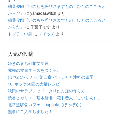
稲葉俊郎『いのちを呼びさますもの ひとのこころと
からだ』
に
yamadaswitch
より
稲葉俊郎『いのちを呼びさますもの ひとのこころと
からだ』
に
千葉子です
より
ドグ子 中身
に
スイッチ
より
人気の投稿
ゆきのまち幻想文学賞
究極のマヨネーズをつくる。
[うちのバッチャ] 第三章 バッチャと津軽の四季 ｰｰｰ
18. ホッケ50匹の大量レシピ
秋田のサラブレッド・きりたんぽの作り方
渋谷ヒカリエ 荒木経惟「花ト恋人（こいじん）」
北常盤駅舎カフェ poppola（ぽっぽら）
無事にご入学しました！