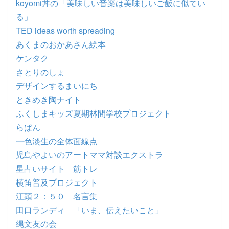
koyomi丼の「美味しい音楽は美味しいご飯に似てい
る」
TED ideas worth spreading
あくまのおかあさん絵本
ケンタク
さとりのしょ
デザインするまいにち
ときめき陶ナイト
ふくしまキッズ夏期林間学校プロジェクト
らぱん
一色淡生の全体面線点
児島やよいのアートママ対談エクストラ
星占いサイト 筋トレ
横笛普及プロジェクト
江頭２：５０ 名言集
田口ランディ 「いま、伝えたいこと」
縄文友の会