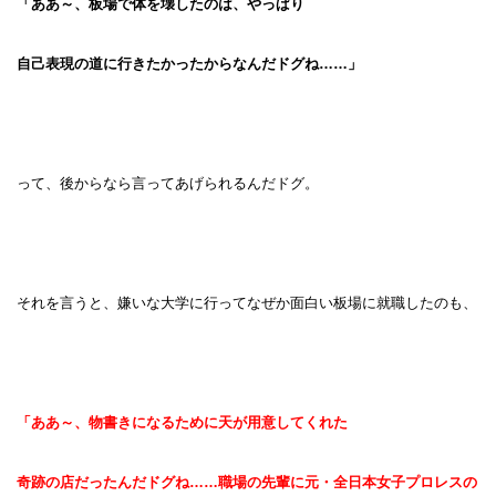
「ああ～、板場で体を壊したのは、やっぱり
自己表現の道に行きたかったからなんだドグね……」
って、後からなら言ってあげられるんだドグ。
それを言うと、嫌いな大学に行ってなぜか面白い板場に就職したのも、
「ああ～、物書きになるために天が用意してくれた
奇跡の店だったんだドグね……職場の先輩に元・全日本女子プロレスの