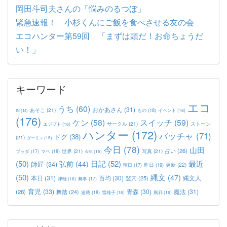
岡田斗司夫さんの「悩みのるつぼ」
緊急速報！ 小杉くんにご飯を食べさせる友の会
エコハンター第59回 「まずは頭だ！お命ちょうだ
い！」
キーワード
エコ
うち
(60)
おかあさん
(31)
あそこ
(21)
もの
(18)
イベント
(16)
IN
(14)
(176)
ケン
(58)
スイッチ
(59)
サークル
(21)
ストーン
エジプト
(16)
ハンター
(172)
バッチャ
(71)
ドグ
(38)
(21)
ダーリン
(15)
今日
(78)
山田
占い
(26)
世界
(21)
写真
(21)
マペ
(18)
ブッダ
(17)
今年
(15)
(50)
日記
(52)
最近
弘前
(44)
師匠
(34)
更新
(22)
昨日
(19)
明日
(17)
(50)
縄文
(47)
本日
(31)
百均
(30)
竪穴
(25)
縄文人
津軽
(16)
無事
(17)
育児
(33)
青森
(30)
魔法
(31)
(28)
舞踏
(24)
連載
(18)
雪雄子
(16)
風邪
(16)