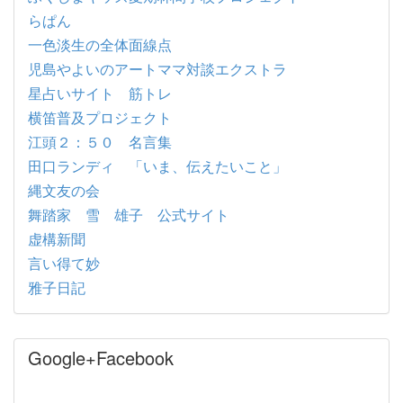
らぱん
一色淡生の全体面線点
児島やよいのアートママ対談エクストラ
星占いサイト 筋トレ
横笛普及プロジェクト
江頭２：５０ 名言集
田口ランディ 「いま、伝えたいこと」
縄文友の会
舞踏家 雪 雄子 公式サイト
虚構新聞
言い得て妙
雅子日記
Google+Facebook