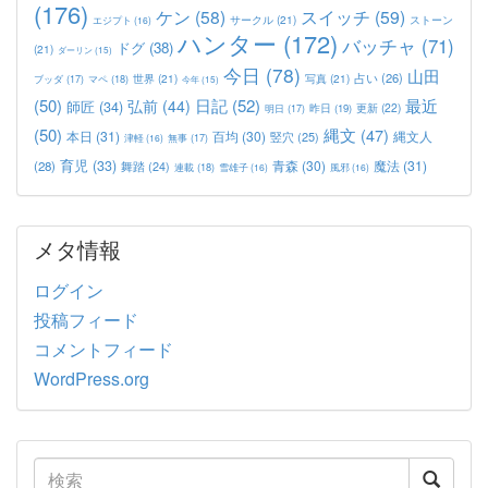
(176)
ケン
(58)
スイッチ
(59)
サークル
(21)
ストーン
エジプト
(16)
ハンター
(172)
バッチャ
(71)
ドグ
(38)
(21)
ダーリン
(15)
今日
(78)
山田
占い
(26)
世界
(21)
写真
(21)
マペ
(18)
ブッダ
(17)
今年
(15)
(50)
日記
(52)
最近
弘前
(44)
師匠
(34)
更新
(22)
昨日
(19)
明日
(17)
(50)
縄文
(47)
本日
(31)
百均
(30)
竪穴
(25)
縄文人
津軽
(16)
無事
(17)
育児
(33)
青森
(30)
魔法
(31)
(28)
舞踏
(24)
連載
(18)
雪雄子
(16)
風邪
(16)
メタ情報
ログイン
投稿フィード
コメントフィード
WordPress.org