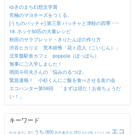
ゆきのまち幻想文学賞
究極のマヨネーズをつくる。
[うちのバッチャ] 第三章 バッチャと津軽の四季 ｰｰｰ
18. ホッケ50匹の大量レシピ
秋田のサラブレッド・きりたんぽの作り方
渋谷ヒカリエ 荒木経惟「花ト恋人（こいじん）」
北常盤駅舎カフェ poppola（ぽっぽら）
無事にご入学しました！
岡田斗司夫さんの「悩みのるつぼ」
緊急速報！ 小杉くんにご飯を食べさせる友の会
エコハンター第59回 「まずは頭だ！お命ちょうだ
い！」
キーワード
エコ
うち
(60)
おかあさん
(31)
あそこ
(21)
もの
(18)
イベント
(16)
IN
(14)