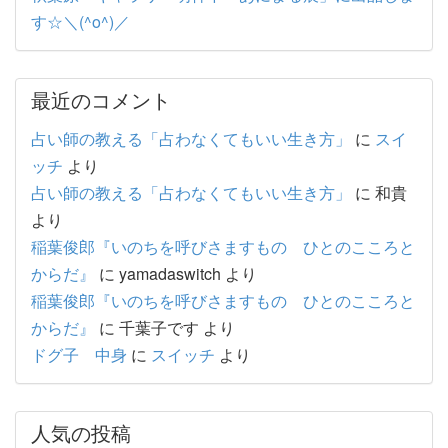
す☆＼(^o^)／
最近のコメント
占い師の教える「占わなくてもいい生き方」
に
スイ
ッチ
より
占い師の教える「占わなくてもいい生き方」
に
和貴
より
稲葉俊郎『いのちを呼びさますもの ひとのこころと
からだ』
に
yamadaswitch
より
稲葉俊郎『いのちを呼びさますもの ひとのこころと
からだ』
に
千葉子です
より
ドグ子 中身
に
スイッチ
より
人気の投稿