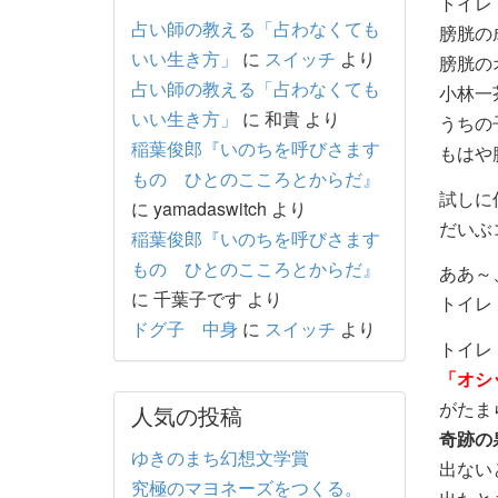
トイレ
占い師の教える「占わなくても
膀胱の
いい生き方」
に
スイッチ
より
膀胱の
占い師の教える「占わなくても
小林一
いい生き方」
に
和貴
より
うちの
稲葉俊郎『いのちを呼びさます
もはや
もの ひとのこころとからだ』
試しに
に
yamadaswitch
より
だいぶ
稲葉俊郎『いのちを呼びさます
もの ひとのこころとからだ』
ああ～
に
千葉子です
より
トイレ
ドグ子 中身
に
スイッチ
より
トイレ
「オシ
がたま
人気の投稿
奇跡の
ゆきのまち幻想文学賞
出ない
究極のマヨネーズをつくる。