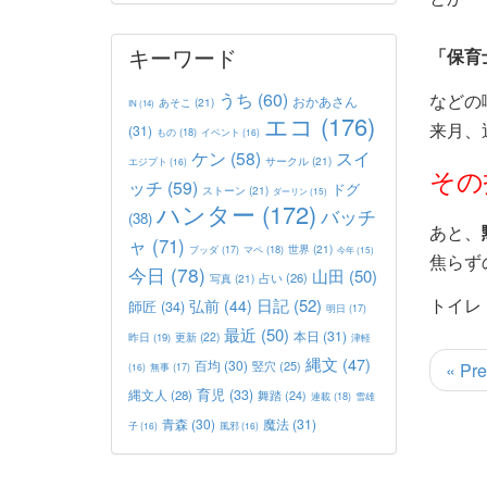
キーワード
「保育
うち
(60)
などの
おかあさん
あそこ
(21)
IN
(14)
エコ
(176)
来月、
(31)
もの
(18)
イベント
(16)
ケン
(58)
スイ
サークル
(21)
エジプト
(16)
その
ッチ
(59)
ドグ
ストーン
(21)
ダーリン
(15)
ハンター
(172)
バッチ
(38)
あと、
ャ
(71)
世界
(21)
マペ
(18)
ブッダ
(17)
今年
(15)
焦らず
今日
(78)
山田
(50)
占い
(26)
写真
(21)
トイレ
日記
(52)
弘前
(44)
師匠
(34)
明日
(17)
最近
(50)
本日
(31)
更新
(22)
昨日
(19)
津軽
縄文
(47)
百均
(30)
竪穴
(25)
« Pre
(16)
無事
(17)
育児
(33)
縄文人
(28)
舞踏
(24)
連載
(18)
雪雄
青森
(30)
魔法
(31)
子
(16)
風邪
(16)