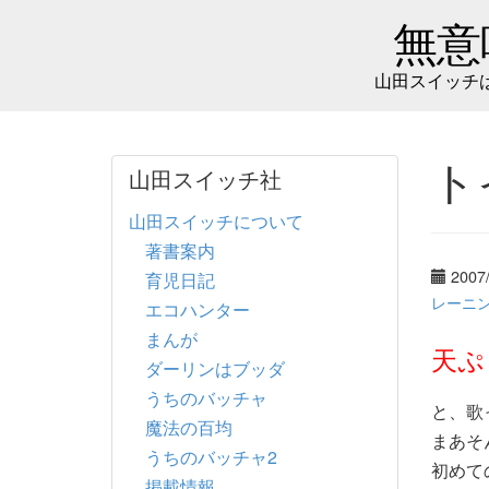
無意
山田スイッチ
ト
山田スイッチ社
山田スイッチについて
著書案内
2007
育児日記
レーニ
エコハンター
まんが
天ぷ
ダーリンはブッダ
うちのバッチャ
と、歌
魔法の百均
まあそ
うちのバッチャ2
初めて
掲載情報