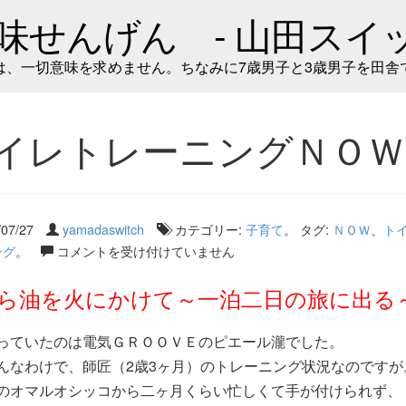
味せんげん - 山田スイッ
は、一切意味を求めません。ちなみに7歳男子と3歳男子を田舎
イレトレーニングＮＯＷ
/07/27
yamadaswitch
カテゴリー:
子育て
。 タグ:
ＮＯＷ
、
ト
ング
。
コメントを受け付けていません
ら油を火にかけて～一泊二日の旅に出る
っていたのは電気ＧＲＯＯＶＥのピエール瀧でした。
んなわけで、師匠（2歳3ヶ月）のトレーニング状況なのですが
のオマルオシッコから二ヶ月くらい忙しくて手が付けられず、