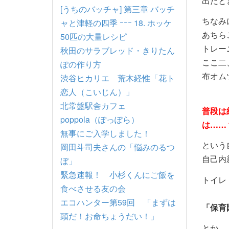
出たと
[うちのバッチャ] 第三章 バッチ
ちなみ
ャと津軽の四季 ｰｰｰ 18. ホッケ
あちら
50匹の大量レシピ
トレー
秋田のサラブレッド・きりたん
ここ二
ぽの作り方
布オム
渋谷ヒカリエ 荒木経惟「花ト
恋人（こいじん）」
北常盤駅舎カフェ
普段は
poppola（ぽっぽら）
は……
無事にご入学しました！
という
岡田斗司夫さんの「悩みのるつ
自己内
ぼ」
緊急速報！ 小杉くんにご飯を
トイレ
食べさせる友の会
エコハンター第59回 「まずは
「保育
頭だ！お命ちょうだい！」
とか