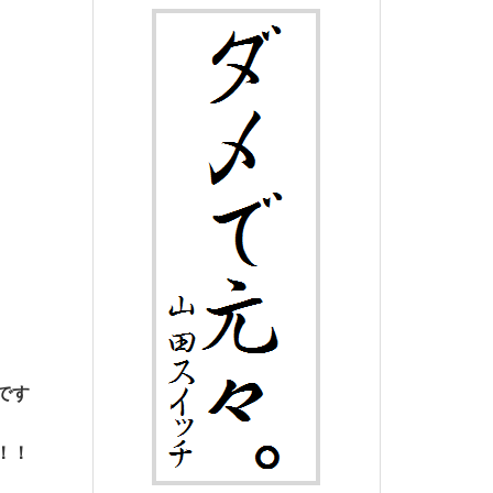
です
！！