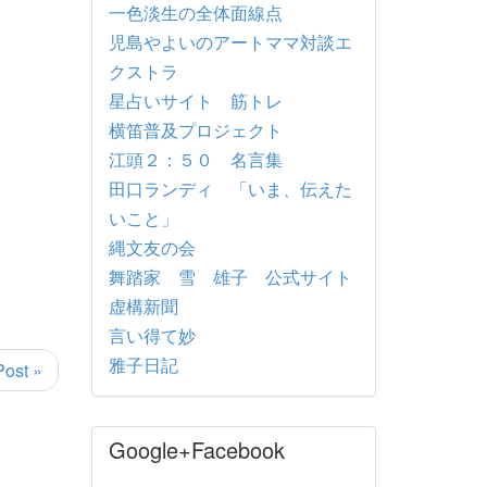
一色淡生の全体面線点
児島やよいのアートママ対談エ
クストラ
星占いサイト 筋トレ
横笛普及プロジェクト
江頭２：５０ 名言集
田口ランディ 「いま、伝えた
いこと」
縄文友の会
舞踏家 雪 雄子 公式サイト
虚構新聞
言い得て妙
雅子日記
Post »
Google+Facebook