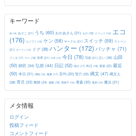
キーワード
エコ
うち
(60)
おかあさん
(31)
あそこ
(21)
もの
(18)
イベント
(16)
IN
(14)
(176)
ケン
(58)
スイッチ
(59)
サークル
(21)
ストーン
エジプト
(16)
ハンター
(172)
バッチャ
(71)
ドグ
(38)
(21)
ダーリン
(15)
今日
(78)
山田
占い
(26)
世界
(21)
写真
(21)
マペ
(18)
ブッダ
(17)
今年
(15)
(50)
日記
(52)
最近
弘前
(44)
師匠
(34)
更新
(22)
昨日
(19)
明日
(17)
(50)
縄文
(47)
本日
(31)
百均
(30)
竪穴
(25)
縄文人
津軽
(16)
無事
(17)
育児
(33)
青森
(30)
魔法
(31)
(28)
舞踏
(24)
連載
(18)
雪雄子
(16)
風邪
(16)
メタ情報
ログイン
投稿フィード
コメントフィード