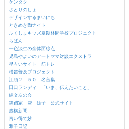
ケンタク
さとりのしょ
デザインするまいにち
ときめき陶ナイト
ふくしまキッズ夏期林間学校プロジェクト
らぱん
一色淡生の全体面線点
児島やよいのアートママ対談エクストラ
星占いサイト 筋トレ
横笛普及プロジェクト
江頭２：５０ 名言集
田口ランディ 「いま、伝えたいこと」
縄文友の会
舞踏家 雪 雄子 公式サイト
虚構新聞
言い得て妙
雅子日記