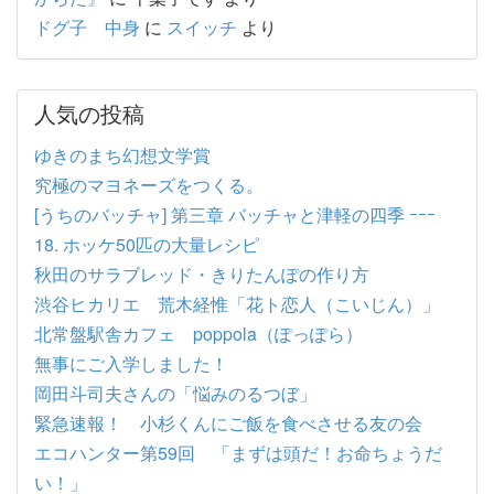
ドグ子 中身
に
スイッチ
より
人気の投稿
ゆきのまち幻想文学賞
究極のマヨネーズをつくる。
[うちのバッチャ] 第三章 バッチャと津軽の四季 ｰｰｰ
18. ホッケ50匹の大量レシピ
秋田のサラブレッド・きりたんぽの作り方
渋谷ヒカリエ 荒木経惟「花ト恋人（こいじん）」
北常盤駅舎カフェ poppola（ぽっぽら）
無事にご入学しました！
岡田斗司夫さんの「悩みのるつぼ」
緊急速報！ 小杉くんにご飯を食べさせる友の会
エコハンター第59回 「まずは頭だ！お命ちょうだ
い！」