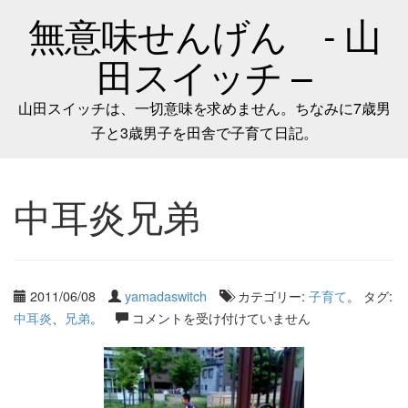
無意味せんげん - 山
田スイッチ –
山田スイッチは、一切意味を求めません。ちなみに7歳男
子と3歳男子を田舎で子育て日記。
中耳炎兄弟
2011/06/08
yamadaswitch
カテゴリー:
子育て
。 タグ:
中耳炎
、
兄弟
。
コメントを受け付けていません