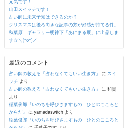
元気です！
山田スイッチです！
占い師に未来予知はできるのか？
クリスマスは後ろ向きな記事の方が好感が持てる件。
秋葉原 ギャラリー明神下「あにまる展」に出品しま
す☆＼(^o^)／
最近のコメント
占い師の教える「占わなくてもいい生き方」
に
スイ
ッチ
より
占い師の教える「占わなくてもいい生き方」
に
和貴
より
稲葉俊郎『いのちを呼びさますもの ひとのこころと
からだ』
に
yamadaswitch
より
稲葉俊郎『いのちを呼びさますもの ひとのこころと
からだ』
に
千葉子です
より