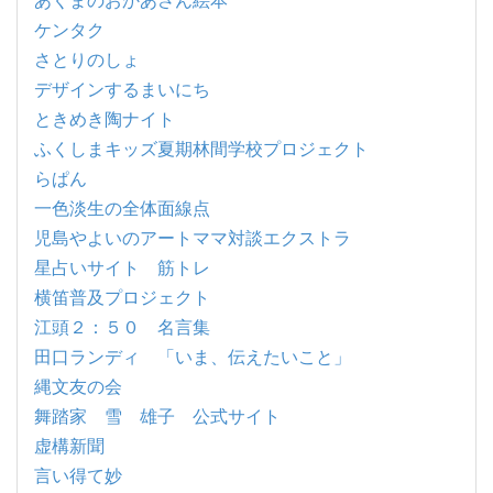
ケンタク
さとりのしょ
デザインするまいにち
ときめき陶ナイト
ふくしまキッズ夏期林間学校プロジェクト
らぱん
一色淡生の全体面線点
児島やよいのアートママ対談エクストラ
星占いサイト 筋トレ
横笛普及プロジェクト
江頭２：５０ 名言集
田口ランディ 「いま、伝えたいこと」
縄文友の会
舞踏家 雪 雄子 公式サイト
虚構新聞
言い得て妙