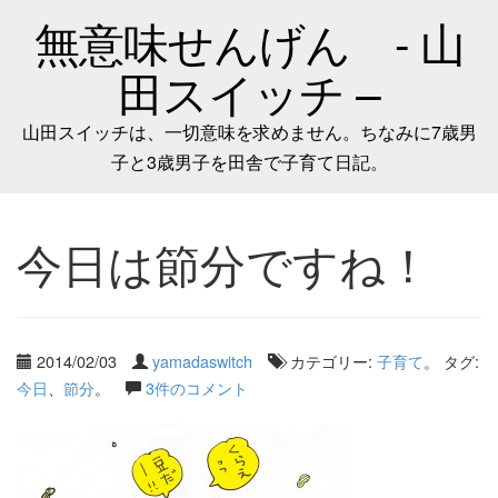
無意味せんげん - 山
田スイッチ –
山田スイッチは、一切意味を求めません。ちなみに7歳男
子と3歳男子を田舎で子育て日記。
今日は節分ですね！
2014/02/03
yamadaswitch
カテゴリー:
子育て
。 タグ:
今日
、
節分
。
3件のコメント