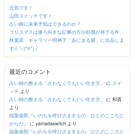
元気です！
山田スイッチです！
占い師に未来予知はできるのか？
クリスマスは後ろ向きな記事の方が好感が持てる件。
秋葉原 ギャラリー明神下「あにまる展」に出品しま
す☆＼(^o^)／
最近のコメント
占い師の教える「占わなくてもいい生き方」
に
スイ
ッチ
より
占い師の教える「占わなくてもいい生き方」
に
和貴
より
稲葉俊郎『いのちを呼びさますもの ひとのこころと
からだ』
に
yamadaswitch
より
稲葉俊郎『いのちを呼びさますもの ひとのこころと