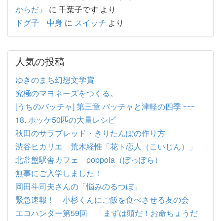
からだ』
に
千葉子です
より
ドグ子 中身
に
スイッチ
より
人気の投稿
ゆきのまち幻想文学賞
究極のマヨネーズをつくる。
[うちのバッチャ] 第三章 バッチャと津軽の四季 ｰｰｰ
18. ホッケ50匹の大量レシピ
秋田のサラブレッド・きりたんぽの作り方
渋谷ヒカリエ 荒木経惟「花ト恋人（こいじん）」
北常盤駅舎カフェ poppola（ぽっぽら）
無事にご入学しました！
岡田斗司夫さんの「悩みのるつぼ」
緊急速報！ 小杉くんにご飯を食べさせる友の会
エコハンター第59回 「まずは頭だ！お命ちょうだ