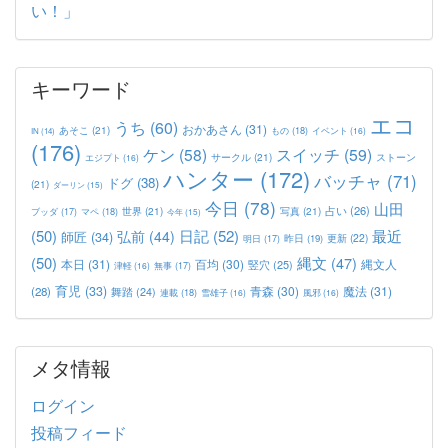
い！」
キーワード
エコ
うち
(60)
おかあさん
(31)
あそこ
(21)
もの
(18)
イベント
(16)
IN
(14)
(176)
ケン
(58)
スイッチ
(59)
サークル
(21)
ストーン
エジプト
(16)
ハンター
(172)
バッチャ
(71)
ドグ
(38)
(21)
ダーリン
(15)
今日
(78)
山田
占い
(26)
世界
(21)
写真
(21)
マペ
(18)
ブッダ
(17)
今年
(15)
(50)
日記
(52)
最近
弘前
(44)
師匠
(34)
更新
(22)
昨日
(19)
明日
(17)
(50)
縄文
(47)
本日
(31)
百均
(30)
竪穴
(25)
縄文人
津軽
(16)
無事
(17)
育児
(33)
青森
(30)
魔法
(31)
(28)
舞踏
(24)
連載
(18)
雪雄子
(16)
風邪
(16)
メタ情報
ログイン
投稿フィード