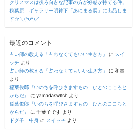
クリスマスは後ろ向きな記事の方が好感が持てる件。
秋葉原 ギャラリー明神下「あにまる展」に出品しま
す☆＼(^o^)／
最近のコメント
占い師の教える「占わなくてもいい生き方」
に
スイ
ッチ
より
占い師の教える「占わなくてもいい生き方」
に
和貴
より
稲葉俊郎『いのちを呼びさますもの ひとのこころと
からだ』
に
yamadaswitch
より
稲葉俊郎『いのちを呼びさますもの ひとのこころと
からだ』
に
千葉子です
より
ドグ子 中身
に
スイッチ
より