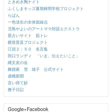
ときめき陶ナイト
ふくしまキッズ夏期林間学校プロジェクト
らぱん
一色淡生の全体面線点
児島やよいのアートママ対談エクストラ
星占いサイト 筋トレ
横笛普及プロジェクト
江頭２：５０ 名言集
田口ランディ 「いま、伝えたいこと」
縄文友の会
舞踏家 雪 雄子 公式サイト
虚構新聞
言い得て妙
雅子日記
Google+Facebook