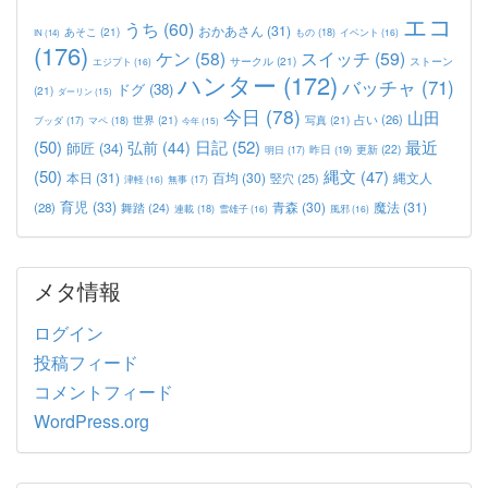
エコ
うち
(60)
おかあさん
(31)
あそこ
(21)
もの
(18)
イベント
(16)
IN
(14)
(176)
ケン
(58)
スイッチ
(59)
サークル
(21)
ストーン
エジプト
(16)
ハンター
(172)
バッチャ
(71)
ドグ
(38)
(21)
ダーリン
(15)
今日
(78)
山田
占い
(26)
世界
(21)
写真
(21)
マペ
(18)
ブッダ
(17)
今年
(15)
(50)
日記
(52)
最近
弘前
(44)
師匠
(34)
更新
(22)
昨日
(19)
明日
(17)
(50)
縄文
(47)
本日
(31)
百均
(30)
竪穴
(25)
縄文人
津軽
(16)
無事
(17)
育児
(33)
青森
(30)
魔法
(31)
(28)
舞踏
(24)
連載
(18)
雪雄子
(16)
風邪
(16)
メタ情報
ログイン
投稿フィード
コメントフィード
WordPress.org