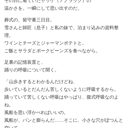
その日に着ていたヤッケ（アノラック）の
温かさを。一瞬にして思い出すのだ。
葬式の、留守番三日目。
雪さんと師匠（息子）と私の妹で、泊まり込みの資料整
理。
ワインとチーズとジャーマンポテトと。
ご飯とサラダとポークビーンズを食べながら。
足裏の記憶装置と、
踊りの呼吸について聞く。
「山歩きするとわかるんだけどね、
歩いているとだんだん苦しくないように呼吸するから。
踊っていて苦しくない呼吸はやっぱり、腹式呼吸なのよ
ね。
風船を思い浮かべればいいの。
風船が、パンと膨らんだ……そこに、小さな穴がぽつんと
空いて、