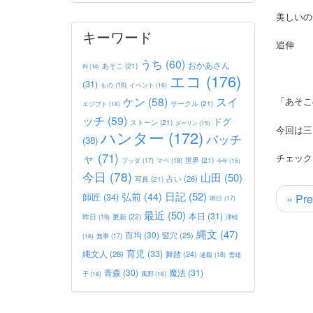
美しいの
キーワード
追伸
うち
(60)
おかあさん
あそこ
(21)
IN
(14)
エコ
(176)
(31)
もの
(18)
イベント
(16)
ケン
(58)
スイ
「あそこ
サークル
(21)
エジプト
(16)
ッチ
(59)
ドグ
ストーン
(21)
ダーリン
(15)
今回は三
ハンター
(172)
バッチ
(38)
ャ
(71)
チェック
世界
(21)
マペ
(18)
ブッダ
(17)
今年
(15)
今日
(78)
山田
(50)
占い
(26)
写真
(21)
日記
(52)
弘前
(44)
師匠
(34)
« Pre
明日
(17)
最近
(50)
本日
(31)
更新
(22)
昨日
(19)
津軽
縄文
(47)
百均
(30)
竪穴
(25)
(16)
無事
(17)
育児
(33)
縄文人
(28)
舞踏
(24)
連載
(18)
雪雄
青森
(30)
魔法
(31)
子
(16)
風邪
(16)