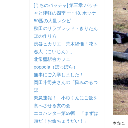
[うちのバッチャ] 第三章 バッチ
ャと津軽の四季 ｰｰｰ 18. ホッケ
50匹の大量レシピ
秋田のサラブレッド・きりたん
ぽの作り方
渋谷ヒカリエ 荒木経惟「花ト
恋人（こいじん）」
北常盤駅舎カフェ
poppola（ぽっぽら）
無事にご入学しました！
岡田斗司夫さんの「悩みのるつ
ぼ」
緊急速報！ 小杉くんにご飯を
食べさせる友の会
エコハンター第59回 「まずは
頭だ！お命ちょうだい！」
本当に、