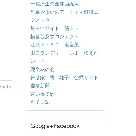
一色淡生の全体面線点
児島やよいのアートママ対談エ
クストラ
星占いサイト 筋トレ
横笛普及プロジェクト
江頭２：５０ 名言集
田口ランディ 「いま、伝えた
いこと」
縄文友の会
舞踏家 雪 雄子 公式サイト
虚構新聞
Post »
言い得て妙
雅子日記
Google+Facebook