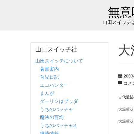
無意
山田スイッチ
大
山田スイッチ社
山田スイッチについて
著書案内
2009
育児日記
コメ
エコハンター
まんが
古代遺跡
ダーリンはブッダ
うちのバッチャ
大湯環状
魔法の百均
大湯環状
うちのバッチャ2
掲載情報