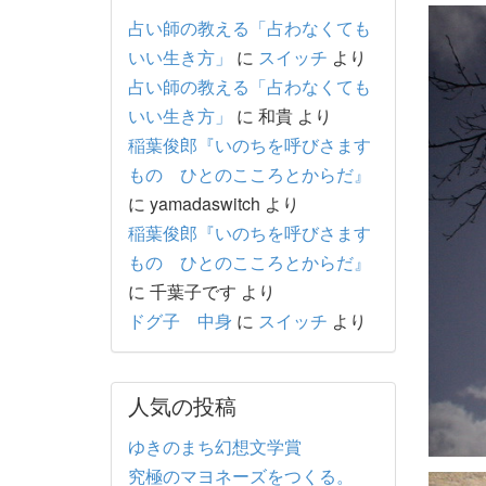
占い師の教える「占わなくても
いい生き方」
に
スイッチ
より
占い師の教える「占わなくても
いい生き方」
に
和貴
より
稲葉俊郎『いのちを呼びさます
もの ひとのこころとからだ』
に
yamadaswitch
より
稲葉俊郎『いのちを呼びさます
もの ひとのこころとからだ』
に
千葉子です
より
ドグ子 中身
に
スイッチ
より
人気の投稿
ゆきのまち幻想文学賞
究極のマヨネーズをつくる。