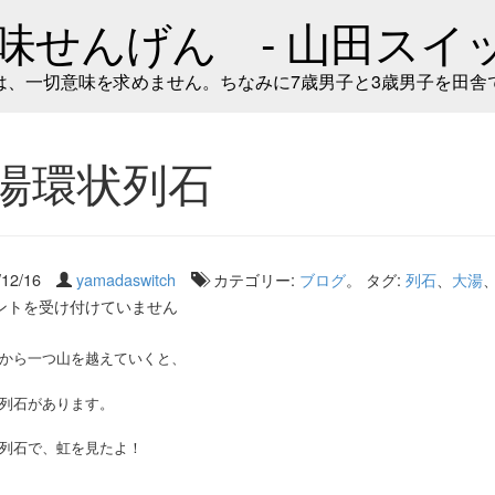
味せんげん - 山田スイッ
は、一切意味を求めません。ちなみに7歳男子と3歳男子を田舎
湯環状列石
/12/16
yamadaswitch
カテゴリー:
ブログ
。 タグ:
列石
、
大湯
ントを受け付けていません
から一つ山を越えていくと、
列石があります。
列石で、虹を見たよ！