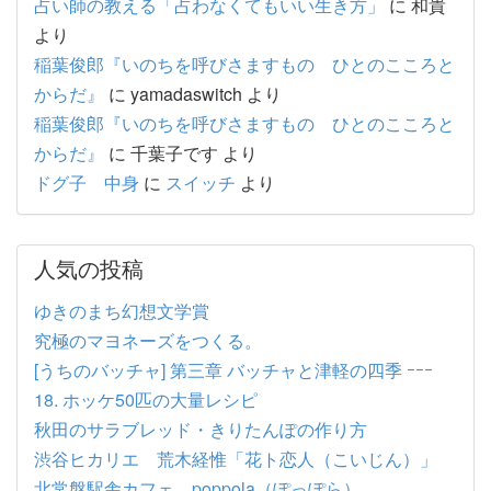
占い師の教える「占わなくてもいい生き方」
に
和貴
より
稲葉俊郎『いのちを呼びさますもの ひとのこころと
からだ』
に
yamadaswitch
より
稲葉俊郎『いのちを呼びさますもの ひとのこころと
からだ』
に
千葉子です
より
ドグ子 中身
に
スイッチ
より
人気の投稿
ゆきのまち幻想文学賞
究極のマヨネーズをつくる。
[うちのバッチャ] 第三章 バッチャと津軽の四季 ｰｰｰ
18. ホッケ50匹の大量レシピ
秋田のサラブレッド・きりたんぽの作り方
渋谷ヒカリエ 荒木経惟「花ト恋人（こいじん）」
北常盤駅舎カフェ poppola（ぽっぽら）