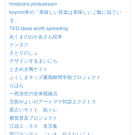
hirokick's photostream
koyomi丼の「美味しい音楽は美味しいご飯に似てい
る」
TED ideas worth spreading
あくまのおかあさん絵本
ケンタク
さとりのしょ
デザインするまいにち
ときめき陶ナイト
ふくしまキッズ夏期林間学校プロジェクト
らぱん
一色淡生の全体面線点
児島やよいのアートママ対談エクストラ
星占いサイト 筋トレ
横笛普及プロジェクト
江頭２：５０ 名言集
田口ランディ 「いま、伝えたいこと」