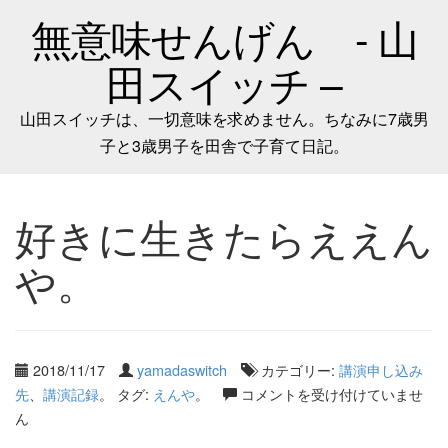
無意味せんげん - 山
田スイッチ –
山田スイッチは、一切意味を求めません。ちなみに7歳男
子と3歳男子を田舎で子育て日記。
好きに生きたらええん
や。
2018/11/17
yamadaswitch
カテゴリー:
講演申し込み
先
、
講演記録
。 タグ:
えんや
。
コメントを受け付けていませ
ん