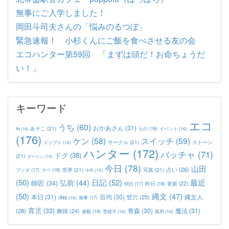
無事にご入学しました！
岡田斗司夫さんの「悩みのるつぼ」
緊急速報！ 小杉くんにご飯を食べさせる友の会
エコハンター第59回 「まずは頭だ！お命ちょうだ
い！」
キーワード
エコ
うち
(60)
おかあさん
(31)
あそこ
(21)
もの
(18)
イベント
(16)
IN
(14)
(176)
ケン
(58)
スイッチ
(59)
サークル
(21)
ストーン
エジプト
(16)
ハンター
(172)
バッチャ
(71)
ドグ
(38)
(21)
ダーリン
(15)
今日
(78)
山田
占い
(26)
世界
(21)
写真
(21)
マペ
(18)
ブッダ
(17)
今年
(15)
(50)
日記
(52)
最近
弘前
(44)
師匠
(34)
更新
(22)
昨日
(19)
明日
(17)
(50)
縄文
(47)
本日
(31)
百均
(30)
竪穴
(25)
縄文人
津軽
(16)
無事
(17)
育児
(33)
青森
(30)
魔法
(31)
(28)
舞踏
(24)
連載
(18)
雪雄子
(16)
風邪
(16)