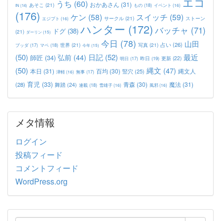
エコ
うち
(60)
おかあさん
(31)
あそこ
(21)
もの
(18)
イベント
(16)
IN
(14)
(176)
ケン
(58)
スイッチ
(59)
サークル
(21)
ストーン
エジプト
(16)
ハンター
(172)
バッチャ
(71)
ドグ
(38)
(21)
ダーリン
(15)
今日
(78)
山田
占い
(26)
世界
(21)
写真
(21)
マペ
(18)
ブッダ
(17)
今年
(15)
(50)
日記
(52)
最近
弘前
(44)
師匠
(34)
更新
(22)
昨日
(19)
明日
(17)
(50)
縄文
(47)
本日
(31)
百均
(30)
竪穴
(25)
縄文人
津軽
(16)
無事
(17)
育児
(33)
青森
(30)
魔法
(31)
(28)
舞踏
(24)
連載
(18)
雪雄子
(16)
風邪
(16)
メタ情報
ログイン
投稿フィード
コメントフィード
WordPress.org