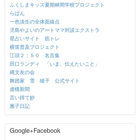
ふくしまキッズ夏期林間学校プロジェクト
らぱん
一色淡生の全体面線点
児島やよいのアートママ対談エクストラ
星占いサイト 筋トレ
横笛普及プロジェクト
江頭２：５０ 名言集
田口ランディ 「いま、伝えたいこと」
縄文友の会
舞踏家 雪 雄子 公式サイト
虚構新聞
言い得て妙
雅子日記
Google+Facebook