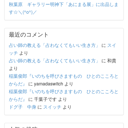
秋葉原 ギャラリー明神下「あにまる展」に出品しま
す☆＼(^o^)／
最近のコメント
占い師の教える「占わなくてもいい生き方」
に
スイ
ッチ
より
占い師の教える「占わなくてもいい生き方」
に
和貴
より
稲葉俊郎『いのちを呼びさますもの ひとのこころと
からだ』
に
yamadaswitch
より
稲葉俊郎『いのちを呼びさますもの ひとのこころと
からだ』
に
千葉子です
より
ドグ子 中身
に
スイッチ
より