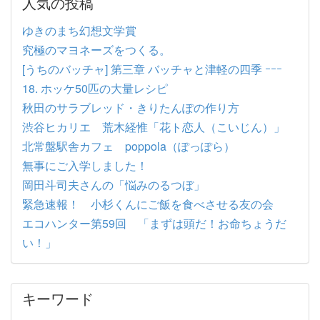
人気の投稿
ゆきのまち幻想文学賞
究極のマヨネーズをつくる。
[うちのバッチャ] 第三章 バッチャと津軽の四季 ｰｰｰ
18. ホッケ50匹の大量レシピ
秋田のサラブレッド・きりたんぽの作り方
渋谷ヒカリエ 荒木経惟「花ト恋人（こいじん）」
北常盤駅舎カフェ poppola（ぽっぽら）
無事にご入学しました！
岡田斗司夫さんの「悩みのるつぼ」
緊急速報！ 小杉くんにご飯を食べさせる友の会
エコハンター第59回 「まずは頭だ！お命ちょうだ
い！」
キーワード