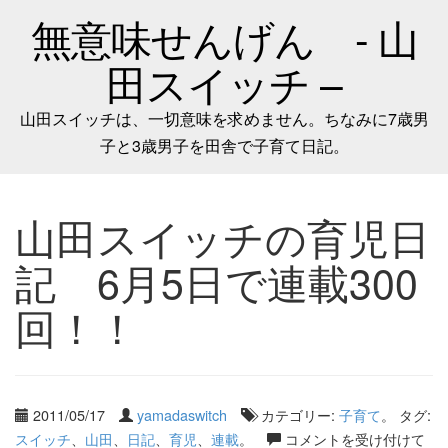
無意味せんげん - 山
田スイッチ –
山田スイッチは、一切意味を求めません。ちなみに7歳男
子と3歳男子を田舎で子育て日記。
山田スイッチの育児日
記 6月5日で連載300
回！！
2011/05/17
yamadaswitch
カテゴリー:
子育て
。 タグ:
スイッチ
、
山田
、
日記
、
育児
、
連載
。
コメントを受け付けて