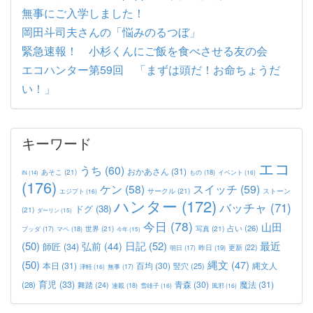
無事にご入学しました！
岡田斗司夫さんの「悩みのるつぼ」
緊急速報！ 小杉くんにご飯を食べさせる友の会
エコハンター第59回 「まずは頭だ！お命ちょうだ
い！」
キーワード
エコ
うち
(60)
おかあさん
(31)
あそこ
(21)
もの
(18)
イベント
(16)
IN
(14)
(176)
ケン
(58)
スイッチ
(59)
サークル
(21)
ストーン
エジプト
(16)
ハンター
(172)
バッチャ
(71)
ドグ
(38)
(21)
ダーリン
(15)
今日
(78)
山田
占い
(26)
世界
(21)
写真
(21)
マペ
(18)
ブッダ
(17)
今年
(15)
(50)
日記
(52)
最近
弘前
(44)
師匠
(34)
更新
(22)
昨日
(19)
明日
(17)
(50)
縄文
(47)
本日
(31)
百均
(30)
竪穴
(25)
縄文人
津軽
(16)
無事
(17)
育児
(33)
青森
(30)
魔法
(31)
(28)
舞踏
(24)
連載
(18)
雪雄子
(16)
風邪
(16)