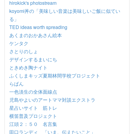
hirokick's photostream
koyomi丼の「美味しい音楽は美味しいご飯に似てい
る」
TED ideas worth spreading
あくまのおかあさん絵本
ケンタク
さとりのしょ
デザインするまいにち
ときめき陶ナイト
ふくしまキッズ夏期林間学校プロジェクト
らぱん
一色淡生の全体面線点
児島やよいのアートママ対談エクストラ
星占いサイト 筋トレ
横笛普及プロジェクト
江頭２：５０ 名言集
田口ランディ 「いま、伝えたいこと」