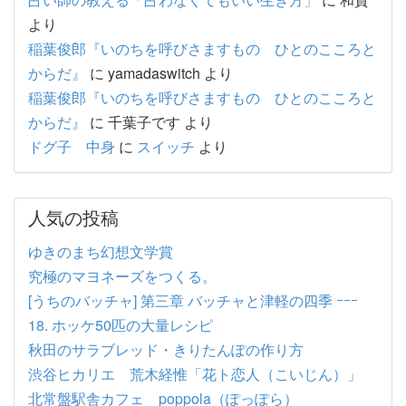
より
稲葉俊郎『いのちを呼びさますもの ひとのこころと
からだ』
に
yamadaswitch
より
稲葉俊郎『いのちを呼びさますもの ひとのこころと
からだ』
に
千葉子です
より
ドグ子 中身
に
スイッチ
より
人気の投稿
ゆきのまち幻想文学賞
究極のマヨネーズをつくる。
[うちのバッチャ] 第三章 バッチャと津軽の四季 ｰｰｰ
18. ホッケ50匹の大量レシピ
秋田のサラブレッド・きりたんぽの作り方
渋谷ヒカリエ 荒木経惟「花ト恋人（こいじん）」
北常盤駅舎カフェ poppola（ぽっぽら）