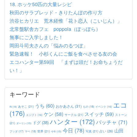
18. ホッケ50匹の大量レシピ
秋田のサラブレッド・きりたんぽの作り方
渋谷ヒカリエ 荒木経惟「花ト恋人（こいじん）」
北常盤駅舎カフェ poppola（ぽっぽら）
無事にご入学しました！
岡田斗司夫さんの「悩みのるつぼ」
緊急速報！ 小杉くんにご飯を食べさせる友の会
エコハンター第59回 「まずは頭だ！お命ちょうだ
い！」
キーワード
エコ
うち
(60)
おかあさん
(31)
あそこ
(21)
もの
(18)
イベント
(16)
IN
(14)
(176)
ケン
(58)
スイッチ
(59)
サークル
(21)
ストーン
エジプト
(16)
ハンター
(172)
バッチャ
(71)
ドグ
(38)
(21)
ダーリン
(15)
今日
(78)
山田
占い
(26)
世界
(21)
写真
(21)
マペ
(18)
ブッダ
(17)
今年
(15)