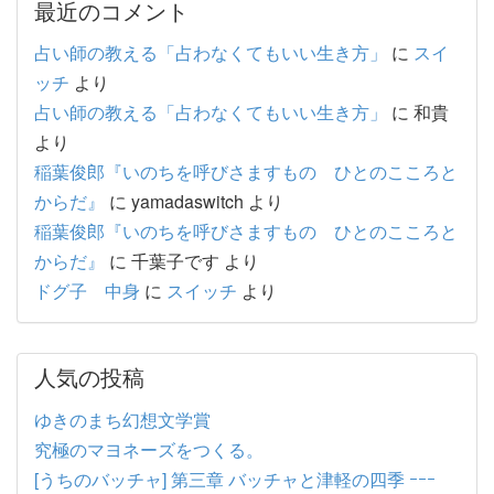
最近のコメント
占い師の教える「占わなくてもいい生き方」
に
スイ
ッチ
より
占い師の教える「占わなくてもいい生き方」
に
和貴
より
稲葉俊郎『いのちを呼びさますもの ひとのこころと
からだ』
に
yamadaswitch
より
稲葉俊郎『いのちを呼びさますもの ひとのこころと
からだ』
に
千葉子です
より
ドグ子 中身
に
スイッチ
より
人気の投稿
ゆきのまち幻想文学賞
究極のマヨネーズをつくる。
[うちのバッチャ] 第三章 バッチャと津軽の四季 ｰｰｰ