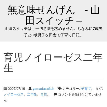
無意味せんげん - 山
田スイッチ –
山田スイッチは、一切意味を求めません。ちなみに7歳男
子と3歳男子を田舎で子育て日記。
育児ノイローゼス二年
生
2007/07/19
yamadaswitch
カテゴリー:
子育て
。 タグ:
ノイローゼス
、
二年生
、
育児
。
コメントを受け付けていませ
ん