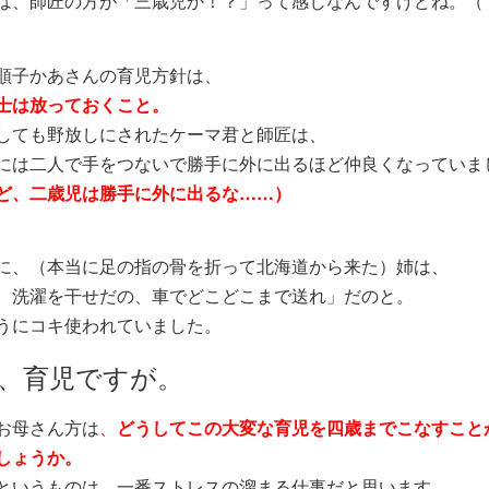
は、師匠の方が「三歳児か！？」って感じなんですけどね。（
順子かあさんの育児方針は、
士は放っておくこと。
しても野放しにされたケーマ君と師匠は、
には二人で手をつないで勝手に外に出るほど仲良くなっていま
ど、二歳児は勝手に外に出るな……）
に、（本当に足の指の骨を折って北海道から来た）姉は、
、洗濯を干せだの、車でどこどこまで送れ」だのと。
うにコキ使われていました。
、育児ですが。
お母さん方は
、
どうしてこの大変な育児を四歳までこなすこと
しょうか。
いうものは、一番ストレスの溜まる仕事だと思います。