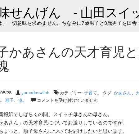
味せんげん - 山田スイッ
は、一切意味を求めません。ちなみに7歳男子と3歳男子を田舎
子かあさんの天才育児と
魂
/05/28
yamadaswitch
カテゴリー:
子育て
。 タグ:
かあさん
、
児
、
順子
、
魂
。
コメントを受け付けていません
報紙でしばらくの間、スイッチ母さんの母さん。
かあさん」の天才育児についてお送りしているのですが。
ちょっと、順子母さんについてお届けしたいと思います。