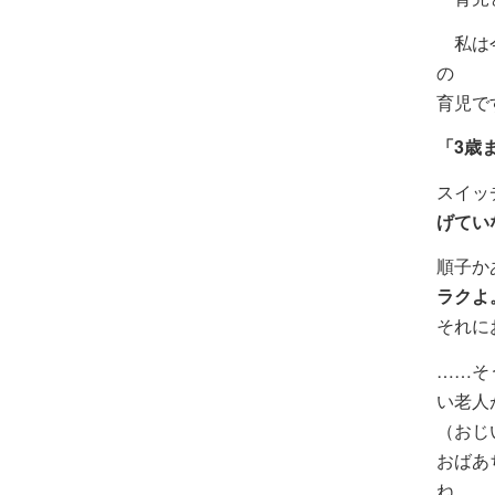
私は今
の
育児で
「3歳
スイッ
げてい
順子か
ラクよ
それに
……そ
い老人
（おじ
おばあ
ね。