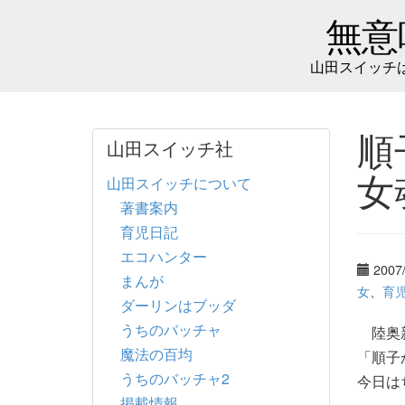
無意
山田スイッチ
順
山田スイッチ社
女
山田スイッチについて
著書案内
育児日記
エコハンター
2007
まんが
女
、
育
ダーリンはブッダ
うちのバッチャ
陸奥新
魔法の百均
「順子
うちのバッチャ2
今日は
掲載情報