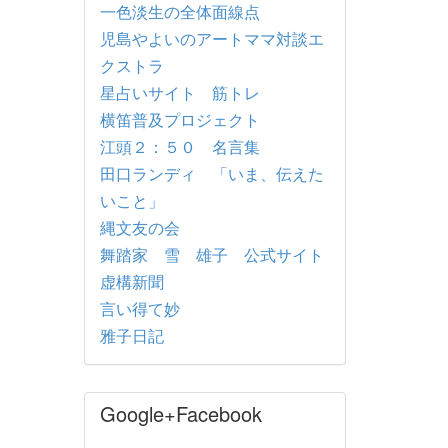
一色淡生の全体面線点
児島やよいのアートママ対談エ
クストラ
星占いサイト 筋トレ
横笛普及プロジェクト
江頭２：５０ 名言集
田口ランディ 「いま、伝えた
いこと」
縄文友の会
舞踏家 雪 雄子 公式サイト
虚構新聞
言い得て妙
雅子日記
Google+Facebook