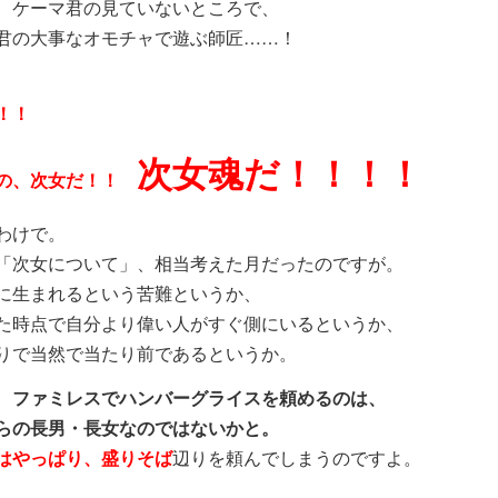
、ケーマ君の見ていないところで、
君の大事なオモチャで遊ぶ師匠……！
だ！！
次女魂だ！！！！
の、次女だ！！
わけで。
「次女について」、相当考えた月だったのですが。
に生まれるという苦難というか、
た時点で自分より偉い人がすぐ側にいるというか、
りで当然で当たり前であるというか。
、
ファミレスでハンバーグライスを頼めるのは、
らの長男・長女なのではないかと。
やっぱり、盛りそば
辺りを頼んでしまうのですよ。