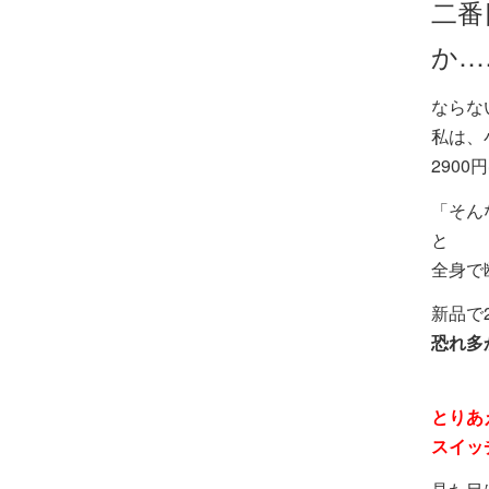
二番
か…
ならな
私は、
290
「そん
と
全身で
新品で
恐れ多
とりあ
スイッ