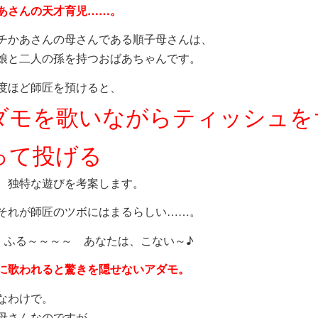
あさんの天才育児……。
チかあさんの母さんである順子母さんは、
娘と二人の孫を持つおばあちゃんです。
度ほど師匠を預けると、
ダモを歌いながらティッシュを
って投げる
、独特な遊びを考案します。
それが師匠のツボにはまるらしい……。
、ふる～～～～ あなたは、こない～♪
に歌われると驚きを隠せないアダモ。
なわけで。
さんなのですが。