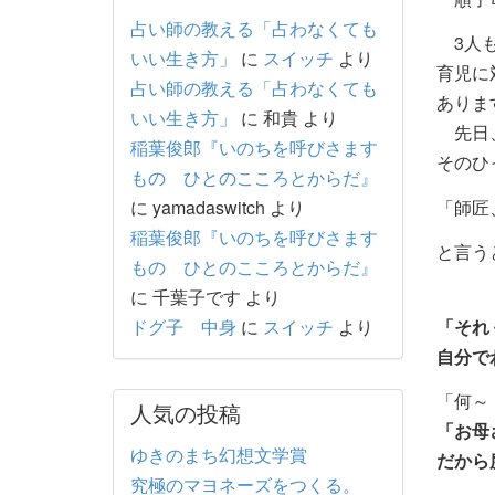
占い師の教える「占わなくても
3人も
いい生き方」
に
スイッチ
より
育児に
占い師の教える「占わなくても
ありま
いい生き方」
に
和貴
より
先日、
稲葉俊郎『いのちを呼びさます
そのひ
もの ひとのこころとからだ』
に
yamadaswitch
より
「師匠
稲葉俊郎『いのちを呼びさます
と言う
もの ひとのこころとからだ』
に
千葉子です
より
ドグ子 中身
に
スイッチ
より
「それ
自分で
「何～
人気の投稿
「お母
ゆきのまち幻想文学賞
だから
究極のマヨネーズをつくる。