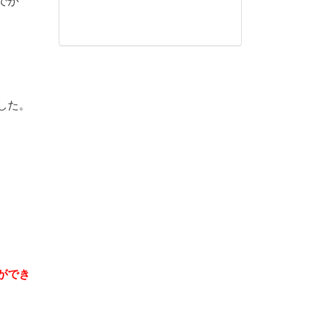
でか
した。
ができ