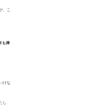
が、こ
9年も捧
いけな
たし