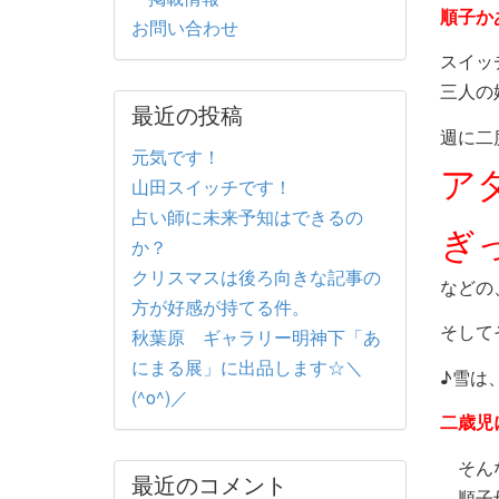
順子か
お問い合わせ
スイッ
三人の
最近の投稿
週に二
元気です！
ア
山田スイッチです！
占い師に未来予知はできるの
ぎ
か？
クリスマスは後ろ向きな記事の
などの
方が好感が持てる件。
そして
秋葉原 ギャラリー明神下「あ
にまる展」に出品します☆＼
♪雪は
(^o^)／
二歳児
そん
最近のコメント
順子母