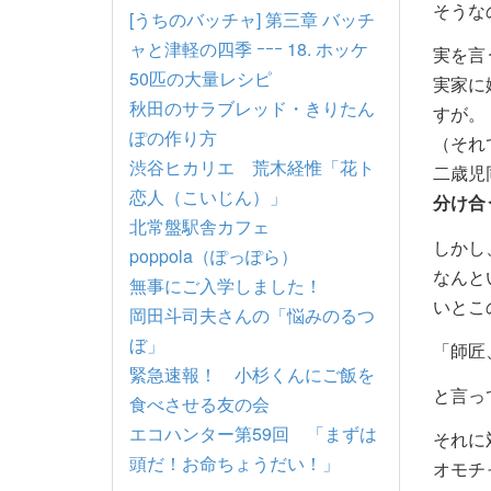
そうな
[うちのバッチャ] 第三章 バッチ
ャと津軽の四季 ｰｰｰ 18. ホッケ
実を言
50匹の大量レシピ
実家に
秋田のサラブレッド・きりたん
すが。
ぽの作り方
（それ
渋谷ヒカリエ 荒木経惟「花ト
二歳児
恋人（こいじん）」
分け合
北常盤駅舎カフェ
しかし
poppola（ぽっぽら）
なんと
無事にご入学しました！
いとこ
岡田斗司夫さんの「悩みのるつ
ぼ」
「師匠
緊急速報！ 小杉くんにご飯を
と言っ
食べさせる友の会
エコハンター第59回 「まずは
それに
頭だ！お命ちょうだい！」
オモチ