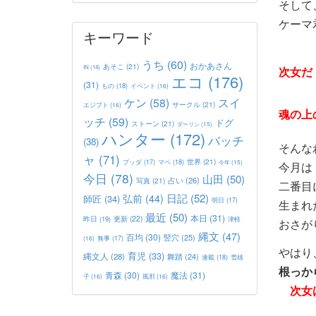
そして
ケーマ
キーワード
うち
(60)
おかあさん
あそこ
(21)
IN
(14)
次女
エコ
(176)
(31)
もの
(18)
イベント
(16)
ケン
(58)
スイ
サークル
(21)
エジプト
(16)
魂の上
ッチ
(59)
ドグ
ストーン
(21)
ダーリン
(15)
ハンター
(172)
バッチ
(38)
そんな
ャ
(71)
世界
(21)
マペ
(18)
ブッダ
(17)
今年
(15)
今月は
今日
(78)
山田
(50)
占い
(26)
写真
(21)
二番目
日記
(52)
弘前
(44)
師匠
(34)
明日
(17)
生まれ
最近
(50)
本日
(31)
更新
(22)
昨日
(19)
津軽
おさが
縄文
(47)
百均
(30)
竪穴
(25)
(16)
無事
(17)
やはり
育児
(33)
縄文人
(28)
舞踏
(24)
連載
(18)
雪雄
根っか
青森
(30)
魔法
(31)
子
(16)
風邪
(16)
次女は