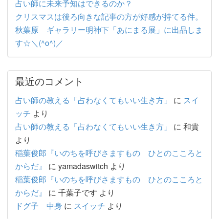
占い師に未来予知はできるのか？
クリスマスは後ろ向きな記事の方が好感が持てる件。
秋葉原 ギャラリー明神下「あにまる展」に出品しま
す☆＼(^o^)／
最近のコメント
占い師の教える「占わなくてもいい生き方」
に
スイ
ッチ
より
占い師の教える「占わなくてもいい生き方」
に
和貴
より
稲葉俊郎『いのちを呼びさますもの ひとのこころと
からだ』
に
yamadaswitch
より
稲葉俊郎『いのちを呼びさますもの ひとのこころと
からだ』
に
千葉子です
より
ドグ子 中身
に
スイッチ
より