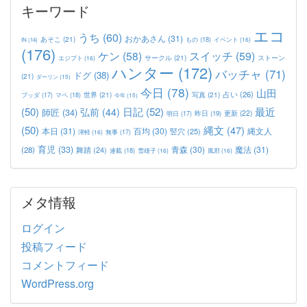
キーワード
エコ
うち
(60)
おかあさん
(31)
あそこ
(21)
もの
(18)
イベント
(16)
IN
(14)
(176)
ケン
(58)
スイッチ
(59)
サークル
(21)
ストーン
エジプト
(16)
ハンター
(172)
バッチャ
(71)
ドグ
(38)
(21)
ダーリン
(15)
今日
(78)
山田
占い
(26)
世界
(21)
写真
(21)
マペ
(18)
ブッダ
(17)
今年
(15)
(50)
日記
(52)
最近
弘前
(44)
師匠
(34)
更新
(22)
昨日
(19)
明日
(17)
(50)
縄文
(47)
本日
(31)
百均
(30)
竪穴
(25)
縄文人
津軽
(16)
無事
(17)
育児
(33)
青森
(30)
魔法
(31)
(28)
舞踏
(24)
連載
(18)
雪雄子
(16)
風邪
(16)
メタ情報
ログイン
投稿フィード
コメントフィード
WordPress.org