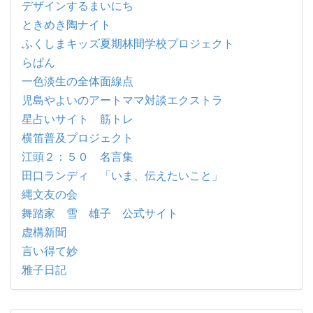
デザインするまいにち
ときめき陶ナイト
ふくしまキッズ夏期林間学校プロジェクト
らぱん
一色淡生の全体面線点
児島やよいのアートママ対談エクストラ
星占いサイト 筋トレ
横笛普及プロジェクト
江頭２：５０ 名言集
田口ランディ 「いま、伝えたいこと」
縄文友の会
舞踏家 雪 雄子 公式サイト
虚構新聞
言い得て妙
雅子日記