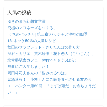
人気の投稿
ゆきのまち幻想文学賞
究極のマヨネーズをつくる。
[うちのバッチャ] 第三章 バッチャと津軽の四季 ｰｰｰ
18. ホッケ50匹の大量レシピ
秋田のサラブレッド・きりたんぽの作り方
渋谷ヒカリエ 荒木経惟「花ト恋人（こいじん）」
北常盤駅舎カフェ poppola（ぽっぽら）
無事にご入学しました！
岡田斗司夫さんの「悩みのるつぼ」
緊急速報！ 小杉くんにご飯を食べさせる友の会
エコハンター第59回 「まずは頭だ！お命ちょうだ
い！」