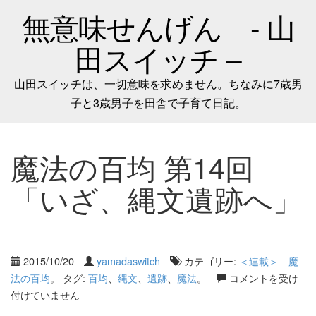
無意味せんげん - 山
田スイッチ –
山田スイッチは、一切意味を求めません。ちなみに7歳男
子と3歳男子を田舎で子育て日記。
魔法の百均 第14回
「いざ、縄文遺跡へ」
2015/10/20
yamadaswitch
カテゴリー:
＜連載＞ 魔
法の百均
。 タグ:
百均
、
縄文
、
遺跡
、
魔法
。
コメントを受け
付けていません