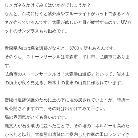
しメガネをかけてみてはいかがでしょうか？
なんと、百均に行くと紫外線やブルーライトがカットできるメガ
ネが売っているんです。太陽が眩しいと目が疲労するので、UVカ
ットのサングラスもお勧めです。
青森県内には縄文遺跡がなんと、3700ヶ所もあるんです。
そのうち、ストーンサークルは青森市、平川市、弘前市にありま
す。
弘前市のストーンサークルは「大森勝山遺跡」といって、岩木山
の頂上が良く見える、岩木山の北東の山麓に作られています。
普段は遺跡保護のために土の下に埋め戻されていますが。時折一
般公開されますので、その時は出かけてみて下さい。
場の雰囲気がとても良いのです。
縄文人が石を環状に並べたことで、その場のエネルギーを高めた
からだと以前、大森勝山遺跡にご案内した作家の田口ランディさ