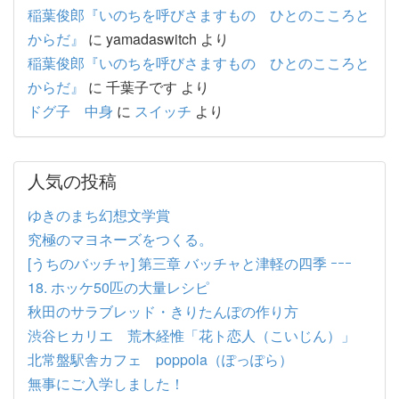
稲葉俊郎『いのちを呼びさますもの ひとのこころと
からだ』
に
yamadaswitch
より
稲葉俊郎『いのちを呼びさますもの ひとのこころと
からだ』
に
千葉子です
より
ドグ子 中身
に
スイッチ
より
人気の投稿
ゆきのまち幻想文学賞
究極のマヨネーズをつくる。
[うちのバッチャ] 第三章 バッチャと津軽の四季 ｰｰｰ
18. ホッケ50匹の大量レシピ
秋田のサラブレッド・きりたんぽの作り方
渋谷ヒカリエ 荒木経惟「花ト恋人（こいじん）」
北常盤駅舎カフェ poppola（ぽっぽら）
無事にご入学しました！