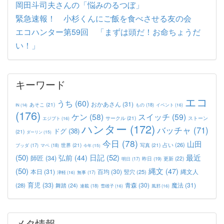
岡田斗司夫さんの「悩みのるつぼ」
緊急速報！ 小杉くんにご飯を食べさせる友の会
エコハンター第59回 「まずは頭だ！お命ちょうだ
い！」
キーワード
エコ
うち
(60)
おかあさん
(31)
あそこ
(21)
もの
(18)
イベント
(16)
IN
(14)
(176)
ケン
(58)
スイッチ
(59)
サークル
(21)
ストーン
エジプト
(16)
ハンター
(172)
バッチャ
(71)
ドグ
(38)
(21)
ダーリン
(15)
今日
(78)
山田
占い
(26)
世界
(21)
写真
(21)
マペ
(18)
ブッダ
(17)
今年
(15)
(50)
日記
(52)
最近
弘前
(44)
師匠
(34)
更新
(22)
昨日
(19)
明日
(17)
(50)
縄文
(47)
本日
(31)
百均
(30)
竪穴
(25)
縄文人
津軽
(16)
無事
(17)
育児
(33)
青森
(30)
魔法
(31)
(28)
舞踏
(24)
連載
(18)
雪雄子
(16)
風邪
(16)
メタ情報