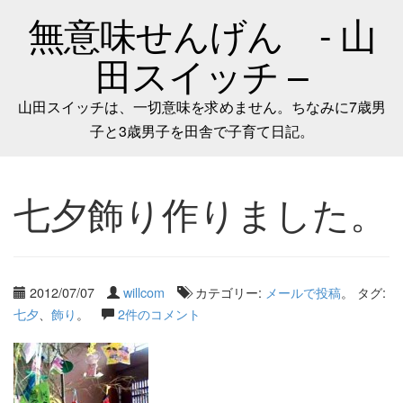
無意味せんげん - 山
田スイッチ –
山田スイッチは、一切意味を求めません。ちなみに7歳男
子と3歳男子を田舎で子育て日記。
七夕飾り作りました。
2012/07/07
willcom
カテゴリー:
メールで投稿
。 タグ:
七夕
、
飾り
。
2件のコメント