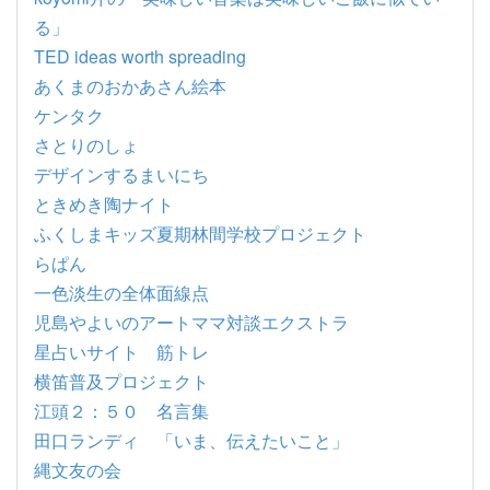
る」
TED ideas worth spreading
あくまのおかあさん絵本
ケンタク
さとりのしょ
デザインするまいにち
ときめき陶ナイト
ふくしまキッズ夏期林間学校プロジェクト
らぱん
一色淡生の全体面線点
児島やよいのアートママ対談エクストラ
星占いサイト 筋トレ
横笛普及プロジェクト
江頭２：５０ 名言集
田口ランディ 「いま、伝えたいこと」
縄文友の会