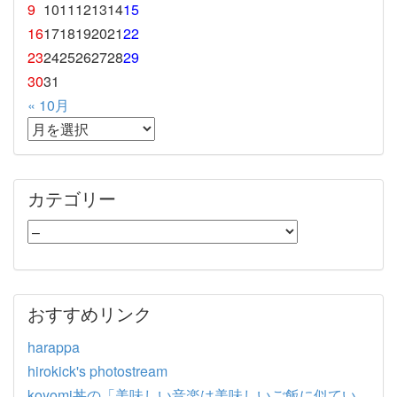
9
10
11
12
13
14
15
16
17
18
19
20
21
22
23
24
25
26
27
28
29
30
31
« 10月
カテゴリー
おすすめリンク
harappa
hirokick's photostream
koyomi丼の「美味しい音楽は美味しいご飯に似てい