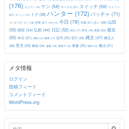
(176)
ケン
(58)
スイッチ
(59)
サークル
(21)
ストーン
エジプト
(16)
ハンター
(172)
バッチャ
(71)
ドグ
(38)
(21)
ダーリン
(15)
今日
(78)
山田
占い
(26)
世界
(21)
写真
(21)
マペ
(18)
ブッダ
(17)
今年
(15)
(50)
日記
(52)
最近
弘前
(44)
師匠
(34)
更新
(22)
昨日
(19)
明日
(17)
(50)
縄文
(47)
本日
(31)
百均
(30)
竪穴
(25)
縄文人
津軽
(16)
無事
(17)
育児
(33)
青森
(30)
魔法
(31)
(28)
舞踏
(24)
連載
(18)
雪雄子
(16)
風邪
(16)
メタ情報
ログイン
投稿フィード
コメントフィード
WordPress.org