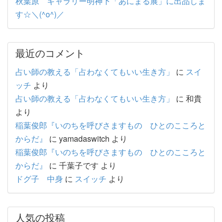
秋葉原 ギャラリー明神下「あにまる展」に出品しま
す☆＼(^o^)／
最近のコメント
占い師の教える「占わなくてもいい生き方」
に
スイ
ッチ
より
占い師の教える「占わなくてもいい生き方」
に
和貴
より
稲葉俊郎『いのちを呼びさますもの ひとのこころと
からだ』
に
yamadaswitch
より
稲葉俊郎『いのちを呼びさますもの ひとのこころと
からだ』
に
千葉子です
より
ドグ子 中身
に
スイッチ
より
人気の投稿