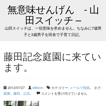
無意味せんげん - 山
田スイッチ –
山田スイッチは、一切意味を求めません。ちなみに7歳男
子と3歳男子を田舎で子育て日記。
藤田記念庭園に来てい
ます。
2012/07/27
willcom
カテゴリー:
メールで投稿
。 タグ:
庭園
、
藤田
、
記念
。
コメントを受け付けていません