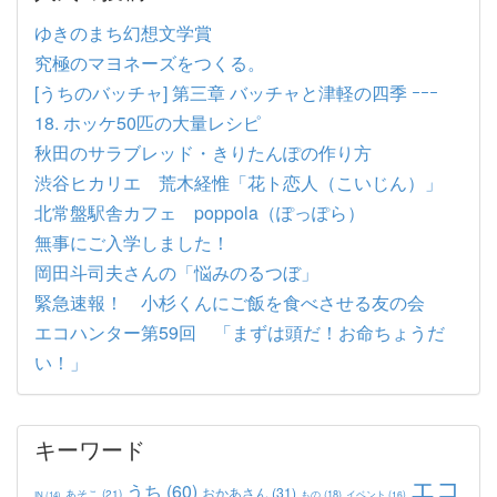
ゆきのまち幻想文学賞
究極のマヨネーズをつくる。
[うちのバッチャ] 第三章 バッチャと津軽の四季 ｰｰｰ
18. ホッケ50匹の大量レシピ
秋田のサラブレッド・きりたんぽの作り方
渋谷ヒカリエ 荒木経惟「花ト恋人（こいじん）」
北常盤駅舎カフェ poppola（ぽっぽら）
無事にご入学しました！
岡田斗司夫さんの「悩みのるつぼ」
緊急速報！ 小杉くんにご飯を食べさせる友の会
エコハンター第59回 「まずは頭だ！お命ちょうだ
い！」
キーワード
エコ
うち
(60)
おかあさん
(31)
あそこ
(21)
もの
(18)
イベント
(16)
IN
(14)