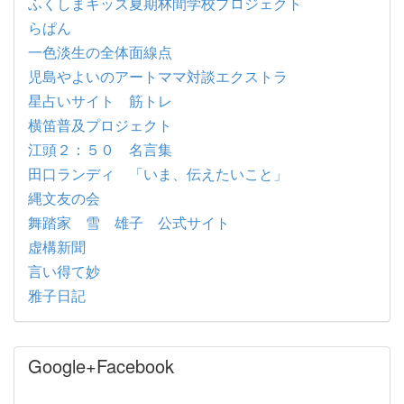
ふくしまキッズ夏期林間学校プロジェクト
らぱん
一色淡生の全体面線点
児島やよいのアートママ対談エクストラ
星占いサイト 筋トレ
横笛普及プロジェクト
江頭２：５０ 名言集
田口ランディ 「いま、伝えたいこと」
縄文友の会
舞踏家 雪 雄子 公式サイト
虚構新聞
言い得て妙
雅子日記
Google+Facebook