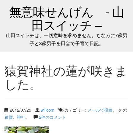
無意味せんげん - 山
田スイッチ –
山田スイッチは、一切意味を求めません。ちなみに7歳男
子と3歳男子を田舎で子育て日記。
猿賀神社の蓮が咲きま
した。
2012/07/25
willcom
カテゴリー:
メールで投稿
。 タグ:
猿賀
、
神社
。
2件のコメント