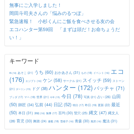
無事にご入学しました！
岡田斗司夫さんの「悩みのるつぼ」
緊急速報！ 小杉くんにご飯を食べさせる友の会
エコハンター第59回 「まずは頭だ！お命ちょうだ
い！」
キーワード
エコ
うち
(60)
おかあさん
(31)
あそこ
(21)
もの
(18)
イベント
(16)
IN
(14)
(176)
ケン
(58)
スイッチ
(59)
サークル
(21)
ストーン
エジプト
(16)
ハンター
(172)
バッチャ
(71)
ドグ
(38)
(21)
ダーリン
(15)
今日
(78)
山田
占い
(26)
世界
(21)
写真
(21)
マペ
(18)
ブッダ
(17)
今年
(15)
(50)
日記
(52)
最近
弘前
(44)
師匠
(34)
更新
(22)
昨日
(19)
明日
(17)
(50)
縄文
(47)
本日
(31)
百均
(30)
竪穴
(25)
縄文人
津軽
(16)
無事
(17)
育児
(33)
青森
(30)
魔法
(31)
(28)
舞踏
(24)
連載
(18)
雪雄子
(16)
風邪
(16)