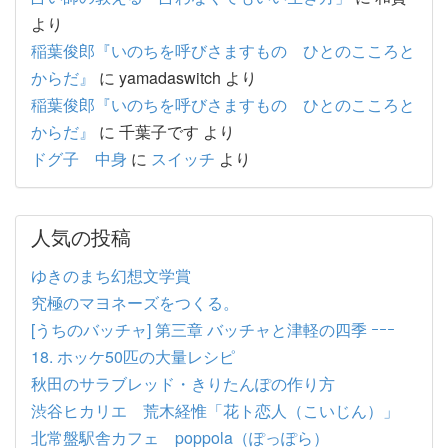
より
稲葉俊郎『いのちを呼びさますもの ひとのこころと
からだ』
に
yamadaswitch
より
稲葉俊郎『いのちを呼びさますもの ひとのこころと
からだ』
に
千葉子です
より
ドグ子 中身
に
スイッチ
より
人気の投稿
ゆきのまち幻想文学賞
究極のマヨネーズをつくる。
[うちのバッチャ] 第三章 バッチャと津軽の四季 ｰｰｰ
18. ホッケ50匹の大量レシピ
秋田のサラブレッド・きりたんぽの作り方
渋谷ヒカリエ 荒木経惟「花ト恋人（こいじん）」
北常盤駅舎カフェ poppola（ぽっぽら）