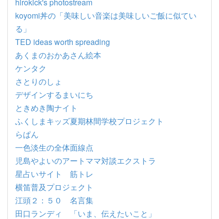
hirokick's photostream
koyomi丼の「美味しい音楽は美味しいご飯に似てい
る」
TED ideas worth spreading
あくまのおかあさん絵本
ケンタク
さとりのしょ
デザインするまいにち
ときめき陶ナイト
ふくしまキッズ夏期林間学校プロジェクト
らぱん
一色淡生の全体面線点
児島やよいのアートママ対談エクストラ
星占いサイト 筋トレ
横笛普及プロジェクト
江頭２：５０ 名言集
田口ランディ 「いま、伝えたいこと」