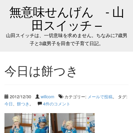
無意味せんげん - 山
田スイッチ –
山田スイッチは、一切意味を求めません。ちなみに7歳男
子と3歳男子を田舎で子育て日記。
今日は餅つき
2012/12/30
willcom
カテゴリー:
メールで投稿
。 タグ:
今日
、
餅つき
。
4件のコメント