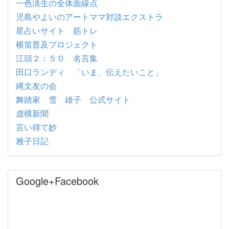
一色淡生の全体面線点
児島やよいのアートママ対談エクストラ
星占いサイト 筋トレ
横笛普及プロジェクト
江頭２：５０ 名言集
田口ランディ 「いま、伝えたいこと」
縄文友の会
舞踏家 雪 雄子 公式サイト
虚構新聞
言い得て妙
雅子日記
Google+Facebook