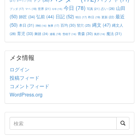
(21)
ダーリン
(15)
今日
(78)
山田
占い
(26)
世界
(21)
写真
(21)
マペ
(18)
ブッダ
(17)
今年
(15)
(50)
日記
(52)
最近
弘前
(44)
師匠
(34)
更新
(22)
昨日
(19)
明日
(17)
(50)
縄文
(47)
本日
(31)
百均
(30)
竪穴
(25)
縄文人
津軽
(16)
無事
(17)
育児
(33)
青森
(30)
魔法
(31)
(28)
舞踏
(24)
連載
(18)
雪雄子
(16)
風邪
(16)
メタ情報
ログイン
投稿フィード
コメントフィード
WordPress.org