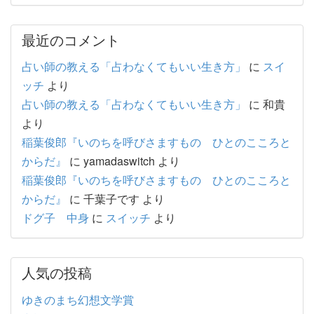
最近のコメント
占い師の教える「占わなくてもいい生き方」
に
スイ
ッチ
より
占い師の教える「占わなくてもいい生き方」
に
和貴
より
稲葉俊郎『いのちを呼びさますもの ひとのこころと
からだ』
に
yamadaswitch
より
稲葉俊郎『いのちを呼びさますもの ひとのこころと
からだ』
に
千葉子です
より
ドグ子 中身
に
スイッチ
より
人気の投稿
ゆきのまち幻想文学賞