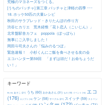
究極のマヨネーズをつくる。
[うちのバッチャ] 第三章 バッチャと津軽の四季 ｰｰｰ
18. ホッケ50匹の大量レシピ
秋田のサラブレッド・きりたんぽの作り方
渋谷ヒカリエ 荒木経惟「花ト恋人（こいじん）」
北常盤駅舎カフェ poppola（ぽっぽら）
無事にご入学しました！
岡田斗司夫さんの「悩みのるつぼ」
緊急速報！ 小杉くんにご飯を食べさせる友の会
エコハンター第59回 「まずは頭だ！お命ちょうだ
い！」
キーワード
エコ
うち
(60)
おかあさん
(31)
あそこ
(21)
もの
(18)
イベント
(16)
IN
(14)
(176)
ケン
(58)
スイッチ
(59)
サークル
(21)
ストーン
エジプト
(16)
ハンター
(172)
バッチャ
(71)
ドグ
(38)