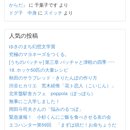
からだ』
に
千葉子です
より
ドグ子 中身
に
スイッチ
より
人気の投稿
ゆきのまち幻想文学賞
究極のマヨネーズをつくる。
[うちのバッチャ] 第三章 バッチャと津軽の四季 ｰｰｰ
18. ホッケ50匹の大量レシピ
秋田のサラブレッド・きりたんぽの作り方
渋谷ヒカリエ 荒木経惟「花ト恋人（こいじん）」
北常盤駅舎カフェ poppola（ぽっぽら）
無事にご入学しました！
岡田斗司夫さんの「悩みのるつぼ」
緊急速報！ 小杉くんにご飯を食べさせる友の会
エコハンター第59回 「まずは頭だ！お命ちょうだ