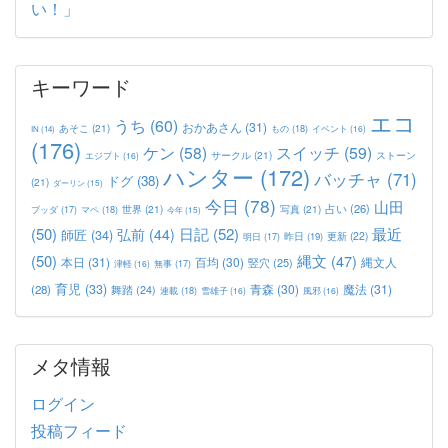
い！」
キーワード
エコ
うち
(60)
おかあさん
(31)
あそこ
(21)
もの
(18)
イベント
(16)
IN
(14)
(176)
ケン
(58)
スイッチ
(59)
サークル
(21)
ストーン
エジプト
(16)
ハンター
(172)
バッチャ
(71)
ドグ
(38)
(21)
ダーリン
(15)
今日
(78)
山田
占い
(26)
世界
(21)
写真
(21)
マペ
(18)
ブッダ
(17)
今年
(15)
(50)
日記
(52)
最近
弘前
(44)
師匠
(34)
更新
(22)
昨日
(19)
明日
(17)
(50)
縄文
(47)
本日
(31)
百均
(30)
竪穴
(25)
縄文人
津軽
(16)
無事
(17)
育児
(33)
青森
(30)
魔法
(31)
(28)
舞踏
(24)
連載
(18)
雪雄子
(16)
風邪
(16)
メタ情報
ログイン
投稿フィード