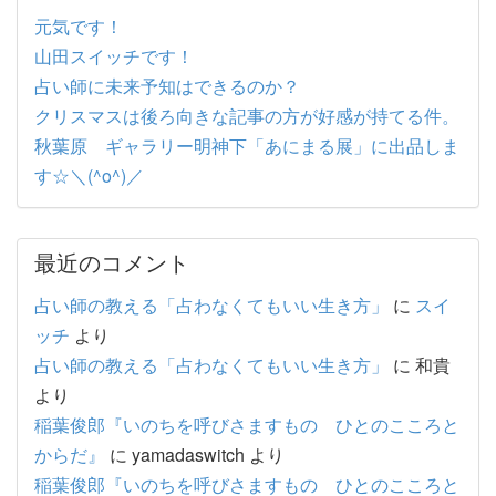
元気です！
山田スイッチです！
占い師に未来予知はできるのか？
クリスマスは後ろ向きな記事の方が好感が持てる件。
秋葉原 ギャラリー明神下「あにまる展」に出品しま
す☆＼(^o^)／
最近のコメント
占い師の教える「占わなくてもいい生き方」
に
スイ
ッチ
より
占い師の教える「占わなくてもいい生き方」
に
和貴
より
稲葉俊郎『いのちを呼びさますもの ひとのこころと
からだ』
に
yamadaswitch
より
稲葉俊郎『いのちを呼びさますもの ひとのこころと