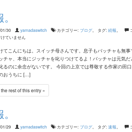
報。
/01/30
yamadaswitch
カテゴリー:
ブログ
。 タグ:
続報
。
付けていません
けてこんにちは。スイッチ母さんです。息子もバッチャも無事
ッチャ、本当にジッチャを叱りつけてるよ！バッチャは元気だ
叱るのに余念がないです。 今回の上京では尊敬する作家の田口
おうちに […]
he rest of this entry »
報。
/01/29
yamadaswitch
カテゴリー:
ブログ
。 タグ:
速報
。