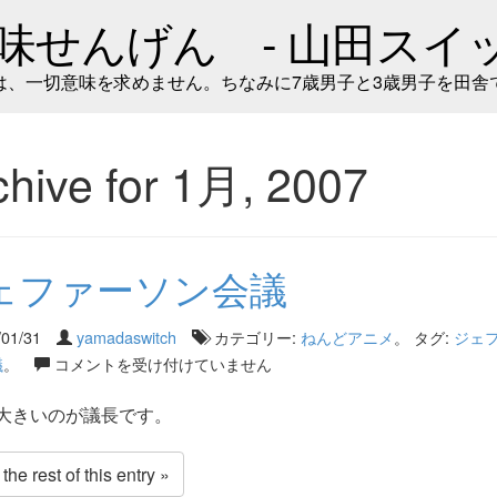
味せんげん - 山田スイッ
は、一切意味を求めません。ちなみに7歳男子と3歳男子を田舎
chive for 1月, 2007
ェファーソン会議
/01/31
yamadaswitch
カテゴリー:
ねんどアニメ
。 タグ:
ジェ
議
。
コメントを受け付けていません
大きいのが議長です。
he rest of this entry »