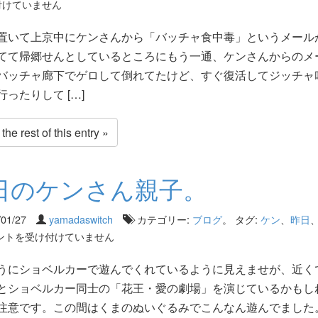
付けていません
置いて上京中にケンさんから「バッチャ食中毒」というメール
てて帰郷せんとしているところにもう一通、ケンさんからのメ
バッチャ廊下でゲロして倒れてたけど、すぐ復活してジッチャ
ったりして […]
he rest of this entry »
日のケンさん親子。
/01/27
yamadaswitch
カテゴリー:
ブログ
。 タグ:
ケン
、
昨日
ントを受け付けていません
うにショベルカーで遊んでくれているように見えませが、近く
とショベルカー同士の「花王・愛の劇場」を演じているかもし
注意です。この間はくまのぬいぐるみでこんなん遊んでました