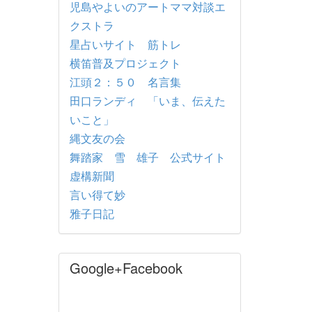
児島やよいのアートママ対談エ
クストラ
星占いサイト 筋トレ
横笛普及プロジェクト
江頭２：５０ 名言集
田口ランディ 「いま、伝えた
いこと」
縄文友の会
舞踏家 雪 雄子 公式サイト
虚構新聞
言い得て妙
雅子日記
Google+Facebook