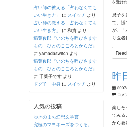
を受け
占い師の教える「占わなくても
息子を
いい生き方」
に
スイッチ
より
て、慌
占い師の教える「占わなくても
が。「
いい生き方」
に
和貴
より
り医者行
稲葉俊郎『いのちを呼びさます
もの ひとのこころとからだ』
Read t
に
yamadaswitch
より
稲葉俊郎『いのちを呼びさます
もの ひとのこころとからだ』
昨
に
千葉子です
より
ドグ子 中身
に
スイッチ
より
2007
コメ
人気の投稿
楽しそ
てみる
ゆきのまち幻想文学賞
から要
究極のマヨネーズをつくる。