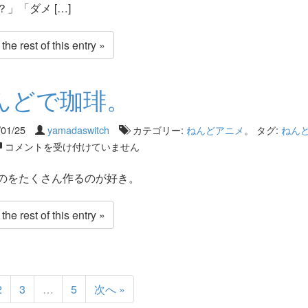
」「ダメ […]
he rest of this entry »
んどで珈琲。
/01/25
yamadaswitch
カテゴリー:
ねんどアニメ
。 タグ:
ねん
コメントを受け付けていません
のをたくさん作るのが好き。
he rest of this entry »
2
3
…
5
次へ »