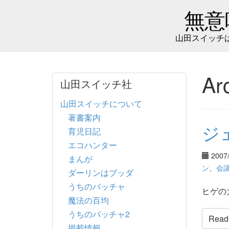
無意
山田スイッチ
Ar
山田スイッチ社
山田スイッチについて
著書案内
ジ
育児日記
エコハンター
2007
まんが
ン
、
会
ダーリンはブッダ
うちのバッチャ
ヒゲの
魔法の百均
うちのバッチャ2
Read t
掲載情報