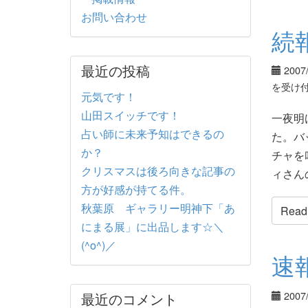
お問い合わせ
続
最近の投稿
2007
を受け
元気です！
山田スイッチです！
一夜明
占い師に未来予知はできるの
た。バ
か？
チャを
クリスマスは後ろ向きな記事の
ィさんの
方が好感が持てる件。
秋葉原 ギャラリー明神下「あ
Read t
にまる展」に出品します☆＼
(^o^)／
速
2007
最近のコメント