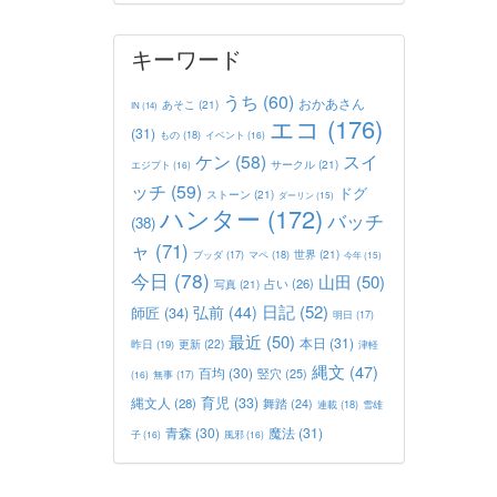
キーワード
うち
(60)
おかあさん
あそこ
(21)
IN
(14)
エコ
(176)
(31)
もの
(18)
イベント
(16)
ケン
(58)
スイ
サークル
(21)
エジプト
(16)
ッチ
(59)
ドグ
ストーン
(21)
ダーリン
(15)
ハンター
(172)
バッチ
(38)
ャ
(71)
世界
(21)
マペ
(18)
ブッダ
(17)
今年
(15)
今日
(78)
山田
(50)
占い
(26)
写真
(21)
日記
(52)
弘前
(44)
師匠
(34)
明日
(17)
最近
(50)
本日
(31)
更新
(22)
昨日
(19)
津軽
縄文
(47)
百均
(30)
竪穴
(25)
(16)
無事
(17)
育児
(33)
縄文人
(28)
舞踏
(24)
連載
(18)
雪雄
青森
(30)
魔法
(31)
子
(16)
風邪
(16)