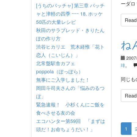
ーダロ？
[うちのバッチャ] 第三章 バッチ
ャと津軽の四季 ｰｰｰ 18. ホッケ
Read t
50匹の大量レシピ
秋田のサラブレッド・きりたん
ぽの作り方
ね
渋谷ヒカリエ 荒木経惟「花ト
恋人（こいじん）」
2007
北常盤駅舎カフェ
琲
。
poppola（ぽっぽら）
同じも
無事にご入学しました！
岡田斗司夫さんの「悩みのるつ
Read t
ぼ」
緊急速報！ 小杉くんにご飯を
食べさせる友の会
エコハンター第59回 「まずは
1
頭だ！お命ちょうだい！」