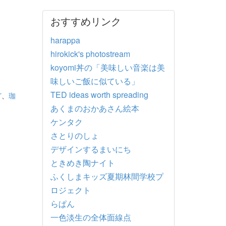
おすすめリンク
harappa
hirokick's photostream
koyomi丼の「美味しい音楽は美
味しいご飯に似ている」
TED ideas worth spreading
ど
、
珈
あくまのおかあさん絵本
ケンタク
さとりのしょ
デザインするまいにち
ときめき陶ナイト
ふくしまキッズ夏期林間学校プ
ロジェクト
らぱん
一色淡生の全体面線点