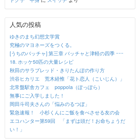
人気の投稿
ゆきのまち幻想文学賞
究極のマヨネーズをつくる。
[うちのバッチャ] 第三章 バッチャと津軽の四季 ｰｰｰ
18. ホッケ50匹の大量レシピ
秋田のサラブレッド・きりたんぽの作り方
渋谷ヒカリエ 荒木経惟「花ト恋人（こいじん）」
北常盤駅舎カフェ poppola（ぽっぽら）
無事にご入学しました！
岡田斗司夫さんの「悩みのるつぼ」
緊急速報！ 小杉くんにご飯を食べさせる友の会
エコハンター第59回 「まずは頭だ！お命ちょうだ
い！」