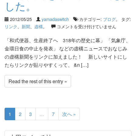
した。
2012/05/25
yamadaswitch
カテゴリー:
ブログ
。 タグ:
リンク
、
新聞
、
虚構
。
コメントを受け付けていません
「和式便器、生産終了へ 318年の歴史に幕」 「気象庁、
金環日食の中止を発表」 などの虚構ニュースでおなじみ
の虚構新聞をリンクに加えました！ 新しいサイトにし
たらリンクが貼りやすくって、 &n […]
Read the rest of this entry »
1
2
3
…
7
次へ »