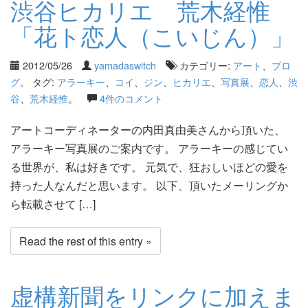
渋谷ヒカリエ 荒木経惟
「花ト恋人（こいじん）」
2012/05/26
yamadaswitch
カテゴリー:
アート
、
ブロ
グ
。 タグ:
アラーキー
、
コイ
、
ジン
、
ヒカリエ
、
写真展
、
恋人
、
渋
谷
、
荒木経惟
。
4件のコメント
アートコーディネーターの内田真由美さんから頂いた、
アラーキー写真展のご案内です。 アラーキーの感じてい
る世界が、私は好きです。 元気で、狂おしいほどの愛を
持った人なんだと思います。 以下、頂いたメーリングか
ら転載させて […]
Read the rest of this entry »
虚構新聞をリンクに加えま