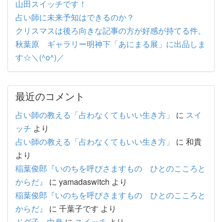
山田スイッチです！
占い師に未来予知はできるのか？
クリスマスは後ろ向きな記事の方が好感が持てる件。
秋葉原 ギャラリー明神下「あにまる展」に出品しま
す☆＼(^o^)／
最近のコメント
占い師の教える「占わなくてもいい生き方」
に
スイ
ッチ
より
占い師の教える「占わなくてもいい生き方」
に
和貴
より
稲葉俊郎『いのちを呼びさますもの ひとのこころと
からだ』
に
yamadaswitch
より
稲葉俊郎『いのちを呼びさますもの ひとのこころと
からだ』
に
千葉子です
より
ドグ子 中身
に
スイッチ
より