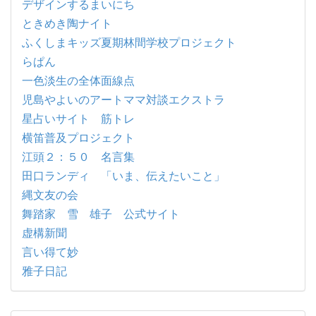
デザインするまいにち
ときめき陶ナイト
ふくしまキッズ夏期林間学校プロジェクト
らぱん
一色淡生の全体面線点
児島やよいのアートママ対談エクストラ
星占いサイト 筋トレ
横笛普及プロジェクト
江頭２：５０ 名言集
田口ランディ 「いま、伝えたいこと」
縄文友の会
舞踏家 雪 雄子 公式サイト
虚構新聞
言い得て妙
雅子日記