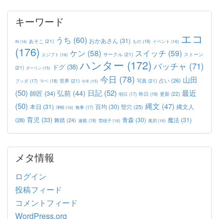
キーワード
エコ
うち
(60)
おかあさん
(31)
あそこ
(21)
もの
(18)
イベント
(16)
IN
(14)
(176)
ケン
(58)
スイッチ
(59)
サークル
(21)
ストーン
エジプト
(16)
ハンター
(172)
バッチャ
(71)
ドグ
(38)
(21)
ダーリン
(15)
今日
(78)
山田
占い
(26)
世界
(21)
写真
(21)
マペ
(18)
ブッダ
(17)
今年
(15)
(50)
日記
(52)
最近
弘前
(44)
師匠
(34)
更新
(22)
昨日
(19)
明日
(17)
(50)
縄文
(47)
本日
(31)
百均
(30)
竪穴
(25)
縄文人
津軽
(16)
無事
(17)
育児
(33)
青森
(30)
魔法
(31)
(28)
舞踏
(24)
連載
(18)
雪雄子
(16)
風邪
(16)
メタ情報
ログイン
投稿フィード
コメントフィード
WordPress.org