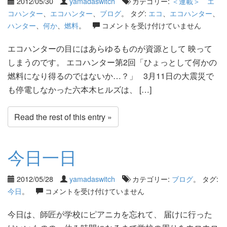
2012/05/30
yamadaswitch
カテゴリー:
＜連載＞ エ
コハンター
、
エコハンター
、
ブログ
。 タグ:
エコ
、
エコハンター
、
ハンター
、
何か
、
燃料
。
コメントを受け付けていません
エコハンターの目にはあらゆるものが資源として 映って
しまうのです。 エコハンター第2回「ひょっとして何かの
燃料になり得るのではないか…？」 3月11日の大震災で
も停電しなかった六本木ヒルズは、 […]
Read the rest of this entry »
今日一日
2012/05/28
yamadaswitch
カテゴリー:
ブログ
。 タグ:
今日
。
コメントを受け付けていません
今日は、師匠が学校にピアニカを忘れて、 届けに行った