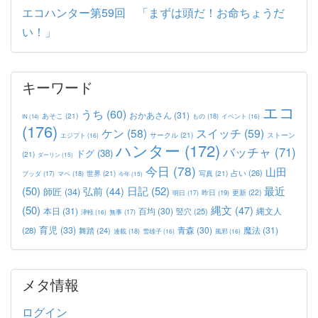
エコハンター第59回 「まずは頭だ！お命ちょうだ
い！」
キーワード
エコ
うち
(60)
おかあさん
(31)
あそこ
(21)
もの
(18)
イベント
(16)
IN
(14)
(176)
ケン
(58)
スイッチ
(59)
サークル
(21)
ストーン
エジプト
(16)
ハンター
(172)
バッチャ
(71)
ドグ
(38)
(21)
ダーリン
(15)
今日
(78)
山田
占い
(26)
世界
(21)
写真
(21)
マペ
(18)
ブッダ
(17)
今年
(15)
(50)
日記
(52)
最近
弘前
(44)
師匠
(34)
更新
(22)
昨日
(19)
明日
(17)
(50)
縄文
(47)
本日
(31)
百均
(30)
竪穴
(25)
縄文人
津軽
(16)
無事
(17)
育児
(33)
青森
(30)
魔法
(31)
(28)
舞踏
(24)
連載
(18)
雪雄子
(16)
風邪
(16)
メタ情報
ログイン