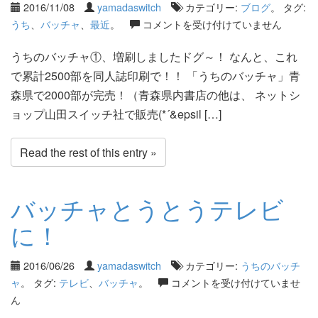
2016/11/08
yamadaswitch
カテゴリー:
ブログ
。 タグ:
うち
、
バッチャ
、
最近
。
コメントを受け付けていません
うちのバッチャ①、増刷しましたドグ～！ なんと、これ
で累計2500部を同人誌印刷で！！ 「うちのバッチャ」青
森県で2000部が完売！（青森県内書店の他は、 ネットシ
ョップ山田スイッチ社で販売(*´&epsil […]
Read the rest of this entry »
バッチャとうとうテレビ
に！
2016/06/26
yamadaswitch
カテゴリー:
うちのバッチ
ャ
。 タグ:
テレビ
、
バッチャ
。
コメントを受け付けていませ
ん