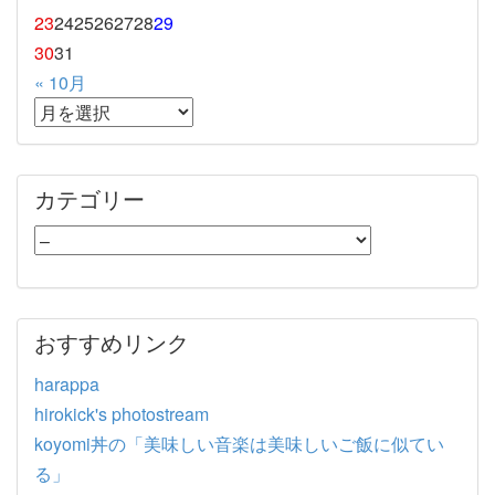
23
24
25
26
27
28
29
30
31
« 10月
カテゴリー
おすすめリンク
harappa
hirokick's photostream
koyomi丼の「美味しい音楽は美味しいご飯に似てい
る」