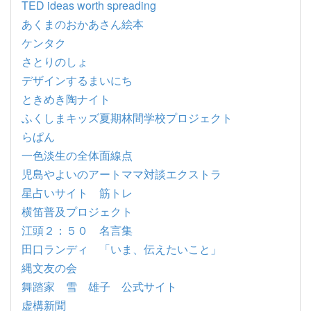
TED ideas worth spreading
あくまのおかあさん絵本
ケンタク
さとりのしょ
デザインするまいにち
ときめき陶ナイト
ふくしまキッズ夏期林間学校プロジェクト
らぱん
一色淡生の全体面線点
児島やよいのアートママ対談エクストラ
星占いサイト 筋トレ
横笛普及プロジェクト
江頭２：５０ 名言集
田口ランディ 「いま、伝えたいこと」
縄文友の会
舞踏家 雪 雄子 公式サイト
虚構新聞