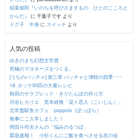
稲葉俊郎『いのちを呼びさますもの ひとのこころと
からだ』
に
千葉子です
より
ドグ子 中身
に
スイッチ
より
人気の投稿
ゆきのまち幻想文学賞
究極のマヨネーズをつくる。
[うちのバッチャ] 第三章 バッチャと津軽の四季 ｰｰｰ
18. ホッケ50匹の大量レシピ
秋田のサラブレッド・きりたんぽの作り方
渋谷ヒカリエ 荒木経惟「花ト恋人（こいじん）」
北常盤駅舎カフェ poppola（ぽっぽら）
無事にご入学しました！
岡田斗司夫さんの「悩みのるつぼ」
緊急速報！ 小杉くんにご飯を食べさせる友の会