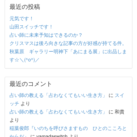
最近の投稿
元気です！
山田スイッチです！
占い師に未来予知はできるのか？
クリスマスは後ろ向きな記事の方が好感が持てる件。
秋葉原 ギャラリー明神下「あにまる展」に出品しま
す☆＼(^o^)／
最近のコメント
占い師の教える「占わなくてもいい生き方」
に
スイ
ッチ
より
占い師の教える「占わなくてもいい生き方」
に
和貴
より
稲葉俊郎『いのちを呼びさますもの ひとのこころと
からだ』
に
yamadaswitch
より