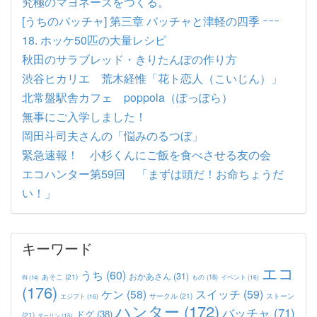
究極のマヨネーズをつくる。
[うちのバッチャ] 第三章 バッチャと津軽の四季 ｰｰｰ
18. ホッケ50匹の大量レシピ
秋田のサラブレッド・きりたんぽの作り方
渋谷ヒカリエ 荒木経惟「花ト恋人（こいじん）」
北常盤駅舎カフェ poppola（ぽっぽら）
無事にご入学しました！
岡田斗司夫さんの「悩みのるつぼ」
緊急速報！ 小杉くんにご飯を食べさせる友の会
エコハンター第59回 「まずは頭だ！お命ちょうだ
い！」
キーワード
エコ
うち
(60)
おかあさん
(31)
あそこ
(21)
もの
(18)
イベント
(16)
IN
(14)
(176)
ケン
(58)
スイッチ
(59)
サークル
(21)
ストーン
エジプト
(16)
ハンター
(172)
バッチャ
(71)
ドグ
(38)
(21)
ダーリン
(15)