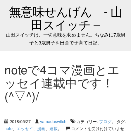
無意味せんげん - 山
田スイッチ –
山田スイッチは、一切意味を求めません。ちなみに7歳男
子と3歳男子を田舎で子育て日記。
noteで4コマ漫画とエ
ッセイ連載中です！
(^▽^)/
2018/05/27
yamadaswitch
カテゴリー:
ブログ
。 タグ:
note
、
エッセイ
、
漫画
、
連載
。
コメントを受け付けていませ