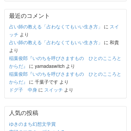
最近のコメント
占い師の教える「占わなくてもいい生き方」
に
スイ
ッチ
より
占い師の教える「占わなくてもいい生き方」
に
和貴
より
稲葉俊郎『いのちを呼びさますもの ひとのこころと
からだ』
に
yamadaswitch
より
稲葉俊郎『いのちを呼びさますもの ひとのこころと
からだ』
に
千葉子です
より
ドグ子 中身
に
スイッチ
より
人気の投稿
ゆきのまち幻想文学賞