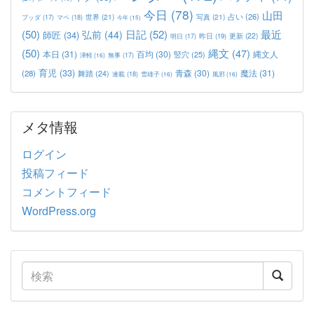
今日
(78)
山田
占い
(26)
世界
(21)
写真
(21)
マペ
(18)
ブッダ
(17)
今年
(15)
(50)
日記
(52)
最近
弘前
(44)
師匠
(34)
更新
(22)
昨日
(19)
明日
(17)
(50)
縄文
(47)
本日
(31)
百均
(30)
竪穴
(25)
縄文人
津軽
(16)
無事
(17)
育児
(33)
青森
(30)
魔法
(31)
(28)
舞踏
(24)
連載
(18)
雪雄子
(16)
風邪
(16)
メタ情報
ログイン
投稿フィード
コメントフィード
WordPress.org