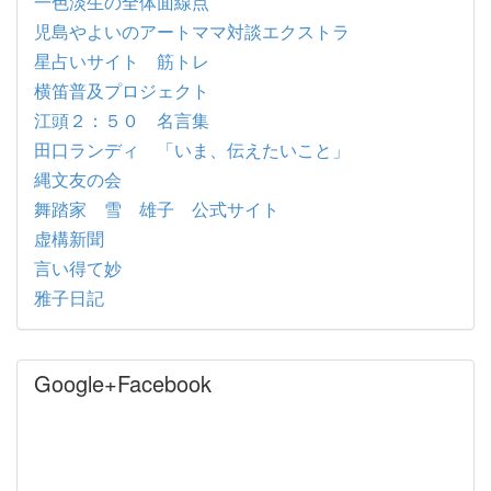
一色淡生の全体面線点
児島やよいのアートママ対談エクストラ
星占いサイト 筋トレ
横笛普及プロジェクト
江頭２：５０ 名言集
田口ランディ 「いま、伝えたいこと」
縄文友の会
舞踏家 雪 雄子 公式サイト
虚構新聞
言い得て妙
雅子日記
Google+Facebook