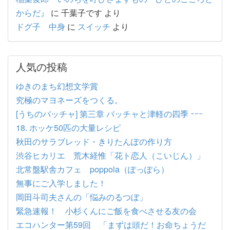
からだ』
に
千葉子です
より
ドグ子 中身
に
スイッチ
より
人気の投稿
ゆきのまち幻想文学賞
究極のマヨネーズをつくる。
[うちのバッチャ] 第三章 バッチャと津軽の四季 ｰｰｰ
18. ホッケ50匹の大量レシピ
秋田のサラブレッド・きりたんぽの作り方
渋谷ヒカリエ 荒木経惟「花ト恋人（こいじん）」
北常盤駅舎カフェ poppola（ぽっぽら）
無事にご入学しました！
岡田斗司夫さんの「悩みのるつぼ」
緊急速報！ 小杉くんにご飯を食べさせる友の会
エコハンター第59回 「まずは頭だ！お命ちょうだ