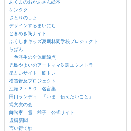
あくまのおかあさん絵本
ケンタク
さとりのしょ
デザインするまいにち
ときめき陶ナイト
ふくしまキッズ夏期林間学校プロジェクト
らぱん
一色淡生の全体面線点
児島やよいのアートママ対談エクストラ
星占いサイト 筋トレ
横笛普及プロジェクト
江頭２：５０ 名言集
田口ランディ 「いま、伝えたいこと」
縄文友の会
舞踏家 雪 雄子 公式サイト
虚構新聞
言い得て妙