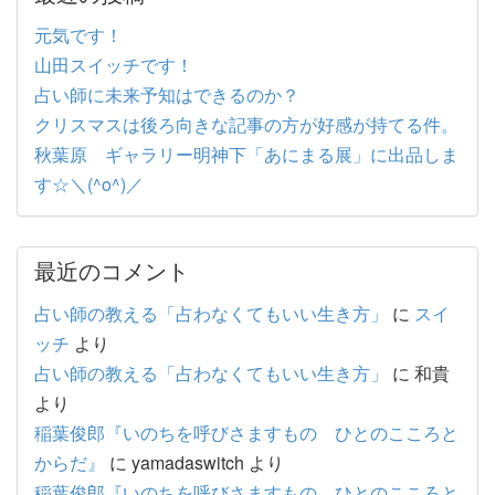
元気です！
山田スイッチです！
占い師に未来予知はできるのか？
クリスマスは後ろ向きな記事の方が好感が持てる件。
秋葉原 ギャラリー明神下「あにまる展」に出品しま
す☆＼(^o^)／
最近のコメント
占い師の教える「占わなくてもいい生き方」
に
スイ
ッチ
より
占い師の教える「占わなくてもいい生き方」
に
和貴
より
稲葉俊郎『いのちを呼びさますもの ひとのこころと
からだ』
に
yamadaswitch
より
稲葉俊郎『いのちを呼びさますもの ひとのこころと