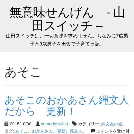
無意味せんげん - 山
田スイッチ –
山田スイッチは、一切意味を求めません。ちなみに7歳男
子と3歳男子を田舎で子育て日記。
あそこ
あそこのおかあさん縄文人
だから 更新！
2015/10/30
yamadaswitch
カテゴリー:
縄文友の会
。
タグ:
あそこ
、
おかあさん
、
更新
、
縄文人
。
コメントを受け付