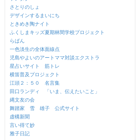
さとりのしょ
デザインするまいにち
ときめき陶ナイト
ふくしまキッズ夏期林間学校プロジェクト
らぱん
一色淡生の全体面線点
児島やよいのアートママ対談エクストラ
星占いサイト 筋トレ
横笛普及プロジェクト
江頭２：５０ 名言集
田口ランディ 「いま、伝えたいこと」
縄文友の会
舞踏家 雪 雄子 公式サイト
虚構新聞
言い得て妙
雅子日記