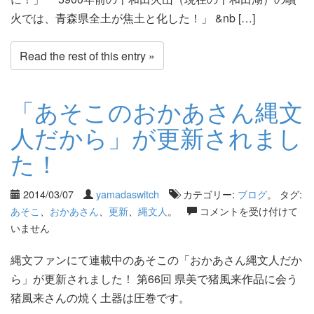
火では、青森県全土が焦土と化した！」 &nb […]
Read the rest of this entry »
「あそこのおかあさん縄文
人だから」が更新されまし
た！
2014/03/07
yamadaswitch
カテゴリー:
ブログ
。 タグ:
あそこ
、
おかあさん
、
更新
、
縄文人
。
コメントを受け付けて
いません
縄文ファンにて連載中のあそこの「おかあさん縄文人だか
ら」が更新されました！ 第66回 県美で猪風来作品に会う
猪風来さんの焼く土器は圧巻です。