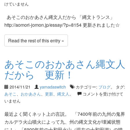
けていません
あそこのおかあさん縄文人だから 「縄文トランス」
http://aomori-jomon.jp/essay/?p=8154 更新されました☆
Read the rest of this entry »
あそこのおかあさん縄文人
だから 更新！
2014/11/21
yamadaswitch
カテゴリー:
ブログ
。 タグ:
あそこ
、
おかあさん
、
更新
、
縄文人
。
コメントを受け付けて
いません
最近よく聞くネット上の言説。 「7400年前の九州の鬼界
カルデラ火山噴火によって九、州の縄文文化が壊滅状態
に！」 「5900年前の十和田火山（現在の十和田湖）の噴