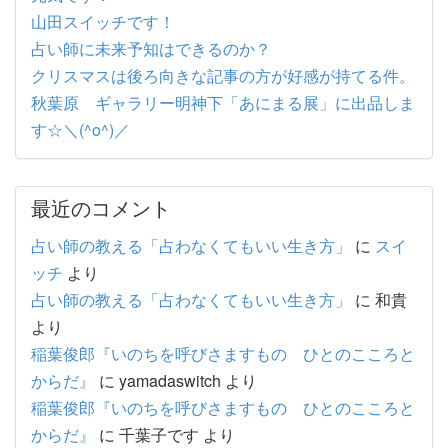
山田スイッチです！
占い師に未来予知はできるのか？
クリスマスは後ろ向きな記事の方が好感が持てる件。
秋葉原 ギャラリー明神下「あにまる展」に出品しま
す☆＼(^o^)／
最近のコメント
占い師の教える「占わなくてもいい生き方」
に
スイ
ッチ
より
占い師の教える「占わなくてもいい生き方」
に
和貴
より
稲葉俊郎『いのちを呼びさますもの ひとのこころと
からだ』
に
yamadaswitch
より
稲葉俊郎『いのちを呼びさますもの ひとのこころと
からだ』
に
千葉子です
より