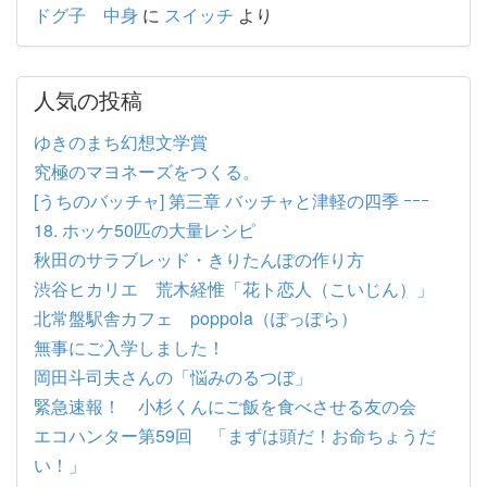
ドグ子 中身
に
スイッチ
より
人気の投稿
ゆきのまち幻想文学賞
究極のマヨネーズをつくる。
[うちのバッチャ] 第三章 バッチャと津軽の四季 ｰｰｰ
18. ホッケ50匹の大量レシピ
秋田のサラブレッド・きりたんぽの作り方
渋谷ヒカリエ 荒木経惟「花ト恋人（こいじん）」
北常盤駅舎カフェ poppola（ぽっぽら）
無事にご入学しました！
岡田斗司夫さんの「悩みのるつぼ」
緊急速報！ 小杉くんにご飯を食べさせる友の会
エコハンター第59回 「まずは頭だ！お命ちょうだ
い！」