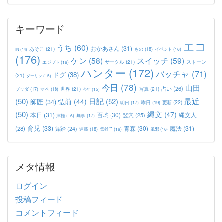
キーワード
エコ
うち
(60)
おかあさん
(31)
あそこ
(21)
もの
(18)
イベント
(16)
IN
(14)
(176)
ケン
(58)
スイッチ
(59)
サークル
(21)
ストーン
エジプト
(16)
ハンター
(172)
バッチャ
(71)
ドグ
(38)
(21)
ダーリン
(15)
今日
(78)
山田
占い
(26)
世界
(21)
写真
(21)
マペ
(18)
ブッダ
(17)
今年
(15)
(50)
日記
(52)
最近
弘前
(44)
師匠
(34)
更新
(22)
昨日
(19)
明日
(17)
(50)
縄文
(47)
本日
(31)
百均
(30)
竪穴
(25)
縄文人
津軽
(16)
無事
(17)
育児
(33)
青森
(30)
魔法
(31)
(28)
舞踏
(24)
連載
(18)
雪雄子
(16)
風邪
(16)
メタ情報
ログイン
投稿フィード
コメントフィード