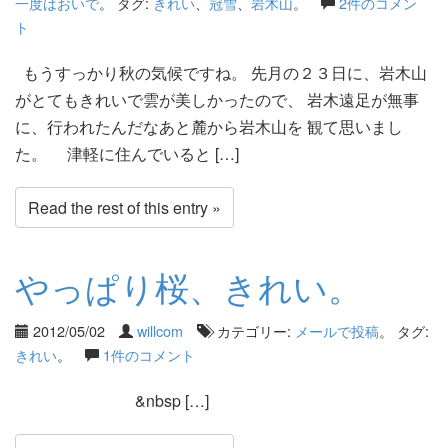
一度はおいで
。 タグ:
きれい
、
冠雪
、
岩木山
。
2件のコメン
ト
もうすっかり秋の気候ですね。 先月の２３日に、岩木山
がとてもきれいで雲が美しかったので、 岩木遠足が無事
に、行われたんだなあと麓から岩木山を 観て思いまし
た。 津軽に住んでいると […]
Read the rest of this entry »
やっぱり桜、きれい。
2012/05/02
willcom
カテゴリー:
メールで投稿
。 タグ:
きれい
。
1件のコメント
&nbsp […]