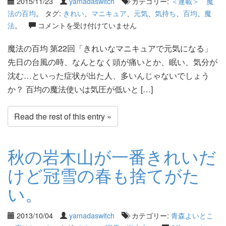
2015/11/23
yamadaswitch
カテゴリー:
＜連載＞ 魔
法の百均
。 タグ:
きれい
、
マニキュア
、
元気
、
気持ち
、
百均
、
魔
法
。
コメントを受け付けていません
魔法の百均 第22回「きれいなマニキュアで元気になる」
先日の台風の時、なんとなく頭が痛いとか、眠い、気分が
沈む…といった症状が出た人、多いんじゃないでしょう
か？ 百均の魔法使いは気圧が低いと […]
Read the rest of this entry »
秋の岩木山が一番きれいだ
けど冠雪の春も捨てがた
い。
2013/10/04
yamadaswitch
カテゴリー:
青森よいとこ