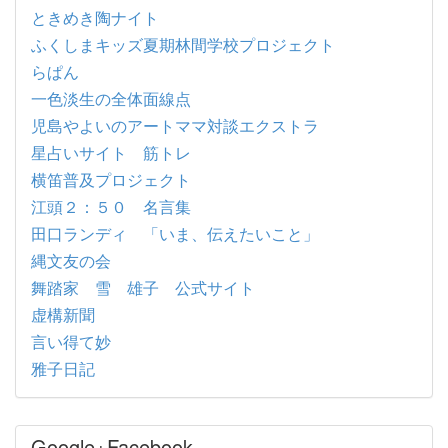
ときめき陶ナイト
ふくしまキッズ夏期林間学校プロジェクト
らぱん
一色淡生の全体面線点
児島やよいのアートママ対談エクストラ
星占いサイト 筋トレ
横笛普及プロジェクト
江頭２：５０ 名言集
田口ランディ 「いま、伝えたいこと」
縄文友の会
舞踏家 雪 雄子 公式サイト
虚構新聞
言い得て妙
雅子日記
Google+Facebook