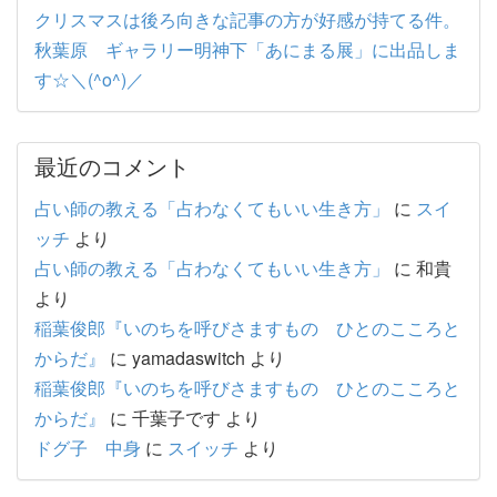
クリスマスは後ろ向きな記事の方が好感が持てる件。
秋葉原 ギャラリー明神下「あにまる展」に出品しま
す☆＼(^o^)／
最近のコメント
占い師の教える「占わなくてもいい生き方」
に
スイ
ッチ
より
占い師の教える「占わなくてもいい生き方」
に
和貴
より
稲葉俊郎『いのちを呼びさますもの ひとのこころと
からだ』
に
yamadaswitch
より
稲葉俊郎『いのちを呼びさますもの ひとのこころと
からだ』
に
千葉子です
より
ドグ子 中身
に
スイッチ
より