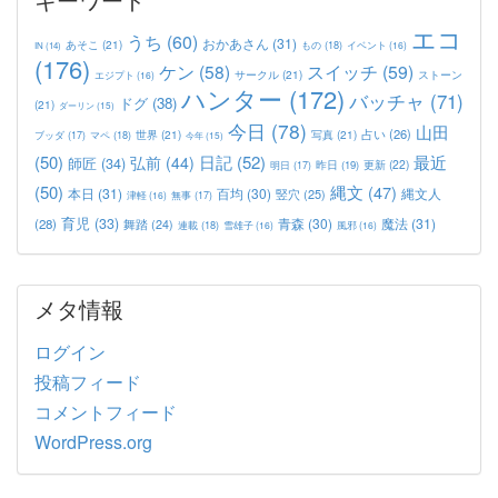
エコ
うち
(60)
おかあさん
(31)
あそこ
(21)
もの
(18)
イベント
(16)
IN
(14)
(176)
ケン
(58)
スイッチ
(59)
サークル
(21)
ストーン
エジプト
(16)
ハンター
(172)
バッチャ
(71)
ドグ
(38)
(21)
ダーリン
(15)
今日
(78)
山田
占い
(26)
世界
(21)
写真
(21)
マペ
(18)
ブッダ
(17)
今年
(15)
(50)
日記
(52)
最近
弘前
(44)
師匠
(34)
更新
(22)
昨日
(19)
明日
(17)
(50)
縄文
(47)
本日
(31)
百均
(30)
竪穴
(25)
縄文人
津軽
(16)
無事
(17)
育児
(33)
青森
(30)
魔法
(31)
(28)
舞踏
(24)
連載
(18)
雪雄子
(16)
風邪
(16)
メタ情報
ログイン
投稿フィード
コメントフィード
WordPress.org