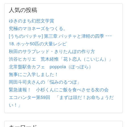
人気の投稿
ゆきのまち幻想文学賞
究極のマヨネーズをつくる。
[うちのバッチャ] 第三章 バッチャと津軽の四季 ｰｰｰ
18. ホッケ50匹の大量レシピ
秋田のサラブレッド・きりたんぽの作り方
渋谷ヒカリエ 荒木経惟「花ト恋人（こいじん）」
北常盤駅舎カフェ poppola（ぽっぽら）
無事にご入学しました！
岡田斗司夫さんの「悩みのるつぼ」
緊急速報！ 小杉くんにご飯を食べさせる友の会
エコハンター第59回 「まずは頭だ！お命ちょうだ
い！」
キーワード