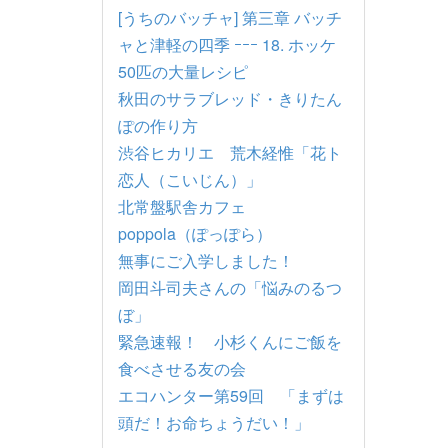
[うちのバッチャ] 第三章 バッチ
ャと津軽の四季 ｰｰｰ 18. ホッケ
50匹の大量レシピ
秋田のサラブレッド・きりたん
ぽの作り方
渋谷ヒカリエ 荒木経惟「花ト
恋人（こいじん）」
北常盤駅舎カフェ
poppola（ぽっぽら）
無事にご入学しました！
岡田斗司夫さんの「悩みのるつ
ぼ」
緊急速報！ 小杉くんにご飯を
食べさせる友の会
エコハンター第59回 「まずは
頭だ！お命ちょうだい！」