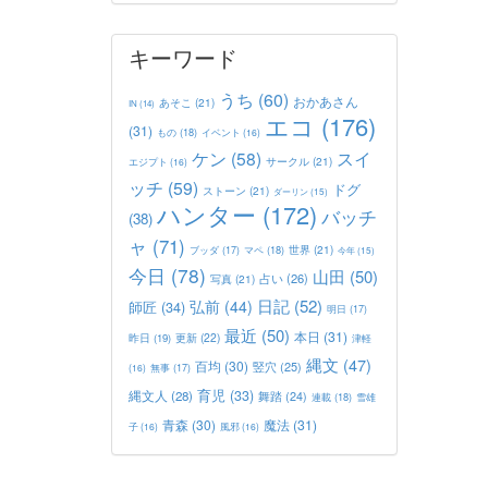
キーワード
うち
(60)
おかあさん
あそこ
(21)
IN
(14)
エコ
(176)
(31)
もの
(18)
イベント
(16)
ケン
(58)
スイ
サークル
(21)
エジプト
(16)
ッチ
(59)
ドグ
ストーン
(21)
ダーリン
(15)
ハンター
(172)
バッチ
(38)
ャ
(71)
世界
(21)
マペ
(18)
ブッダ
(17)
今年
(15)
今日
(78)
山田
(50)
占い
(26)
写真
(21)
日記
(52)
弘前
(44)
師匠
(34)
明日
(17)
最近
(50)
本日
(31)
更新
(22)
昨日
(19)
津軽
縄文
(47)
百均
(30)
竪穴
(25)
(16)
無事
(17)
育児
(33)
縄文人
(28)
舞踏
(24)
連載
(18)
雪雄
青森
(30)
魔法
(31)
子
(16)
風邪
(16)