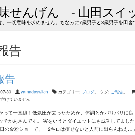
味せんげん - 山田スイッ
は、一切意味を求めません。ちなみに7歳男子と3歳男子を田舎
報告
報告
/07/30
yamadaswitch
カテゴリー:
ブログ
。 タグ:
ご報告
。
け付けていません
かって一直線！低気圧が去ったためか、体調とかバリバリに良
ッチかあさんです。 実をいうとダイエットにも成功してました
先日の金粉ショーで、「2キロは痩せないと人前に出らんねえ…