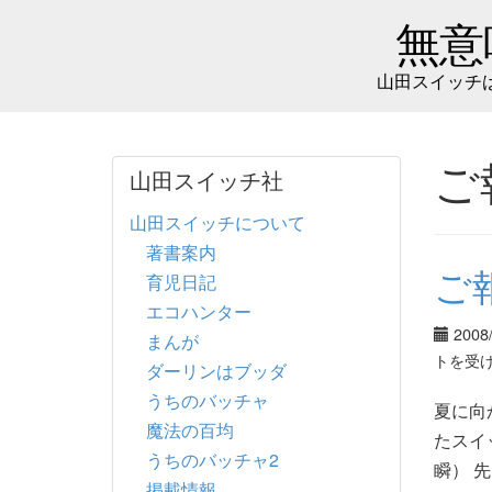
無意
山田スイッチ
ご
山田スイッチ社
山田スイッチについて
著書案内
ご
育児日記
エコハンター
2008
まんが
トを受
ダーリンはブッダ
うちのバッチャ
夏に向
魔法の百均
たスイ
うちのバッチャ2
瞬） 
掲載情報