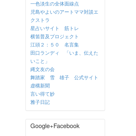
一色淡生の全体面線点
児島やよいのアートママ対談エ
クストラ
星占いサイト 筋トレ
横笛普及プロジェクト
江頭２：５０ 名言集
田口ランディ 「いま、伝えた
いこと」
縄文友の会
舞踏家 雪 雄子 公式サイト
虚構新聞
言い得て妙
雅子日記
Google+Facebook