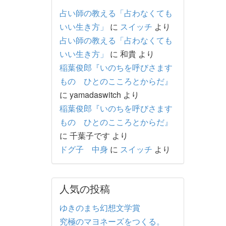
占い師の教える「占わなくても
いい生き方」
に
スイッチ
より
占い師の教える「占わなくても
いい生き方」
に
和貴
より
稲葉俊郎『いのちを呼びさます
もの ひとのこころとからだ』
に
yamadaswitch
より
稲葉俊郎『いのちを呼びさます
もの ひとのこころとからだ』
に
千葉子です
より
ドグ子 中身
に
スイッチ
より
人気の投稿
ゆきのまち幻想文学賞
究極のマヨネーズをつくる。