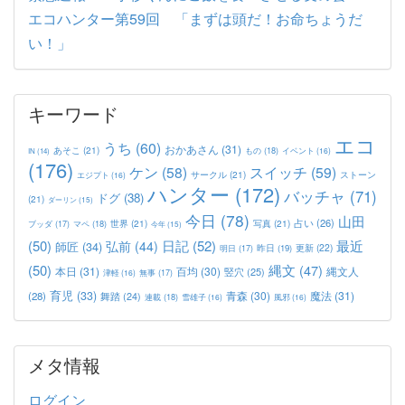
エコハンター第59回 「まずは頭だ！お命ちょうだ
い！」
キーワード
エコ
うち
(60)
おかあさん
(31)
あそこ
(21)
もの
(18)
イベント
(16)
IN
(14)
(176)
ケン
(58)
スイッチ
(59)
サークル
(21)
ストーン
エジプト
(16)
ハンター
(172)
バッチャ
(71)
ドグ
(38)
(21)
ダーリン
(15)
今日
(78)
山田
占い
(26)
世界
(21)
写真
(21)
マペ
(18)
ブッダ
(17)
今年
(15)
(50)
日記
(52)
最近
弘前
(44)
師匠
(34)
更新
(22)
昨日
(19)
明日
(17)
(50)
縄文
(47)
本日
(31)
百均
(30)
竪穴
(25)
縄文人
津軽
(16)
無事
(17)
育児
(33)
青森
(30)
魔法
(31)
(28)
舞踏
(24)
連載
(18)
雪雄子
(16)
風邪
(16)
メタ情報
ログイン