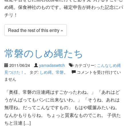
め縄。保食神社のものです。確定申告が終わった記念にパ
チリ！
Read the rest of this entry »
常磐のしめ縄たち
2011/06/24
yamadaswitch
カテゴリー:
こんなしめ縄
見つけた！
。 タグ:
しめ縄
、
常磐
。
コメントを受け付けてい
ません
「奥様、常磐の注連縄はすごかったわね。」 「あれはど
うがんばってもパンに出来ないわ。」 「そうね、あれは
無理ね。だってこんなですもの」 もはや暖簾みたいね。
なんかもりもりね。 ちょっと質素なものでこれ。 子供た
ちと注連 […]