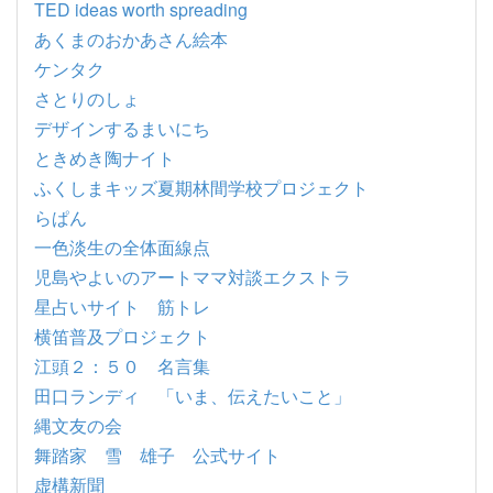
TED ideas worth spreading
あくまのおかあさん絵本
ケンタク
さとりのしょ
デザインするまいにち
ときめき陶ナイト
ふくしまキッズ夏期林間学校プロジェクト
らぱん
一色淡生の全体面線点
児島やよいのアートママ対談エクストラ
星占いサイト 筋トレ
横笛普及プロジェクト
江頭２：５０ 名言集
田口ランディ 「いま、伝えたいこと」
縄文友の会
舞踏家 雪 雄子 公式サイト
虚構新聞