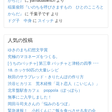
からだ』
に
yamadaswitch
より
稲葉俊郎『いのちを呼びさますもの ひとのこころと
からだ』
に
千葉子です
より
ドグ子 中身
に
スイッチ
より
人気の投稿
ゆきのまち幻想文学賞
究極のマヨネーズをつくる。
[うちのバッチャ] 第三章 バッチャと津軽の四季 ｰｰｰ
18. ホッケ50匹の大量レシピ
秋田のサラブレッド・きりたんぽの作り方
渋谷ヒカリエ 荒木経惟「花ト恋人（こいじん）」
北常盤駅舎カフェ poppola（ぽっぽら）
無事にご入学しました！
岡田斗司夫さんの「悩みのるつぼ」
緊急速報！ 小杉くんにご飯を食べさせる友の会