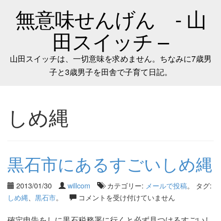
無意味せんげん - 山
田スイッチ –
山田スイッチは、一切意味を求めません。ちなみに7歳男
子と3歳男子を田舎で子育て日記。
しめ縄
黒石市にあるすごいしめ縄
2013/01/30
willcom
カテゴリー:
メールで投稿
。 タグ:
しめ縄
、
黒石市
。
コメントを受け付けていません
確定申告をしに黒石税務署に行くと必ず見つけるすごいし