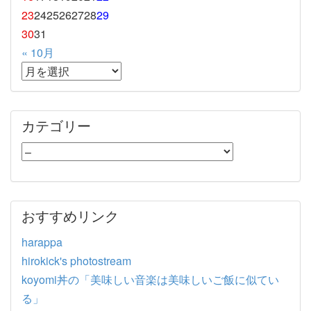
23
24
25
26
27
28
29
30
31
« 10月
カテゴリー
おすすめリンク
harappa
hirokick's photostream
koyomi丼の「美味しい音楽は美味しいご飯に似てい
る」