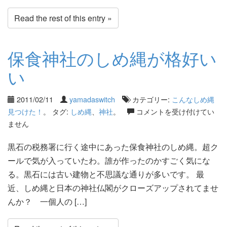
Read the rest of this entry »
保食神社のしめ縄が格好い
い
2011/02/11
yamadaswitch
カテゴリー:
こんなしめ縄
見つけた！
。 タグ:
しめ縄
、
神社
。
コメントを受け付けてい
ません
黒石の税務署に行く途中にあった保食神社のしめ縄。超ク
ールで気が入っていたわ。誰が作ったのかすごく気にな
る。黒石には古い建物と不思議な通りが多いです。 最
近、しめ縄と日本の神社仏閣がクローズアップされてませ
んか？ 一個人の […]