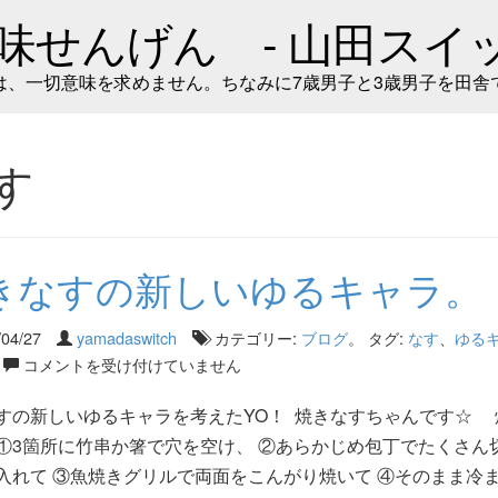
味せんげん - 山田スイッ
は、一切意味を求めません。ちなみに7歳男子と3歳男子を田舎
す
きなすの新しいゆるキャラ。
/04/27
yamadaswitch
カテゴリー:
ブログ
。 タグ:
なす
、
ゆる
コメントを受け付けていません
すの新しいゆるキャラを考えたYO！ 焼きなすちゃんです☆ 
①3箇所に竹串か箸で穴を空け、 ②あらかじめ包丁でたくさん
入れて ③魚焼きグリルで両面をこんがり焼いて ④そのまま冷ま 