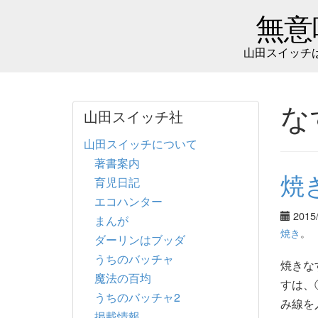
無意
山田スイッチ
な
山田スイッチ社
山田スイッチについて
著書案内
焼
育児日記
エコハンター
2015
まんが
焼き
。
ダーリンはブッダ
うちのバッチャ
焼きな
魔法の百均
すは、
うちのバッチャ2
み線を
掲載情報