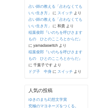
占い師の教える「占わなくても
いい生き方」
に
スイッチ
より
占い師の教える「占わなくても
いい生き方」
に
和貴
より
稲葉俊郎『いのちを呼びさます
もの ひとのこころとからだ』
に
yamadaswitch
より
稲葉俊郎『いのちを呼びさます
もの ひとのこころとからだ』
に
千葉子です
より
ドグ子 中身
に
スイッチ
より
人気の投稿
ゆきのまち幻想文学賞
究極のマヨネーズをつくる。