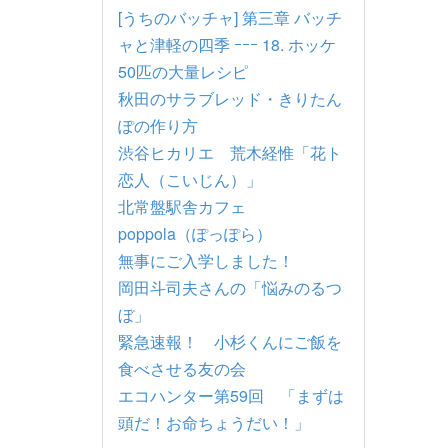
[うちのバッチャ] 第三章 バッチ
ャと津軽の四季 ｰｰｰ 18. ホッケ
50匹の大量レシピ
秋田のサラブレッド・きりたん
ぽの作り方
渋谷ヒカリエ 荒木経惟「花ト
恋人（こいじん）」
北常盤駅舎カフェ
poppola（ぽっぽら）
無事にご入学しました！
岡田斗司夫さんの「悩みのるつ
ぼ」
緊急速報！ 小杉くんにご飯を
食べさせる友の会
エコハンター第59回 「まずは
頭だ！お命ちょうだい！」