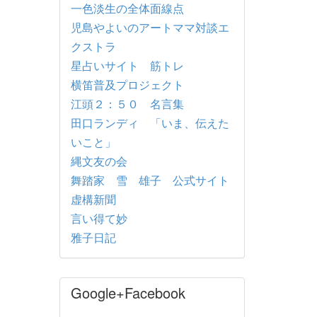
一色淡生の全体面線点
児島やよいのアートママ対談エ
クストラ
星占いサイト 筋トレ
横笛普及プロジェクト
江頭２：５０ 名言集
田口ランディ 「いま、伝えた
いこと」
縄文友の会
舞踏家 雪 雄子 公式サイト
虚構新聞
言い得て妙
雅子日記
Google+Facebook