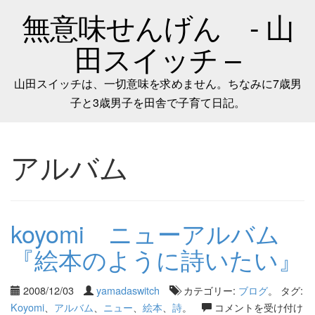
無意味せんげん - 山
田スイッチ –
山田スイッチは、一切意味を求めません。ちなみに7歳男
子と3歳男子を田舎で子育て日記。
アルバム
koyomi ニューアルバム
『絵本のように詩いたい』
2008/12/03
yamadaswitch
カテゴリー:
ブログ
。 タグ:
Koyomi
、
アルバム
、
ニュー
、
絵本
、
詩
。
コメントを受け付け