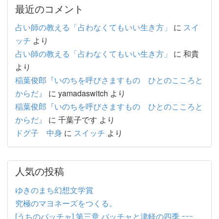
最近のコメント
占い師の教える「占わなくてもいい生き方」
に
スイ
ッチ
より
占い師の教える「占わなくてもいい生き方」
に
和貴
より
稲葉俊郎『いのちを呼びさますもの ひとのこころと
からだ』
に
yamadaswitch
より
稲葉俊郎『いのちを呼びさますもの ひとのこころと
からだ』
に
千葉子です
より
ドグ子 中身
に
スイッチ
より
人気の投稿
ゆきのまち幻想文学賞
究極のマヨネーズをつくる。
[うちのバッチャ] 第三章 バッチャと津軽の四季 ｰｰｰ