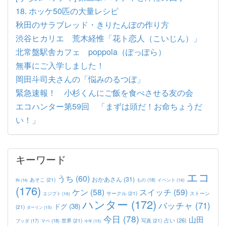
18. ホッケ50匹の大量レシピ
秋田のサラブレッド・きりたんぽの作り方
渋谷ヒカリエ 荒木経惟「花ト恋人（こいじん）」
北常盤駅舎カフェ poppola（ぽっぽら）
無事にご入学しました！
岡田斗司夫さんの「悩みのるつぼ」
緊急速報！ 小杉くんにご飯を食べさせる友の会
エコハンター第59回 「まずは頭だ！お命ちょうだ
い！」
キーワード
エコ
うち
(60)
おかあさん
(31)
あそこ
(21)
もの
(18)
イベント
(16)
IN
(14)
(176)
ケン
(58)
スイッチ
(59)
サークル
(21)
ストーン
エジプト
(16)
ハンター
(172)
バッチャ
(71)
ドグ
(38)
(21)
ダーリン
(15)
今日
(78)
山田
占い
(26)
世界
(21)
写真
(21)
マペ
(18)
ブッダ
(17)
今年
(15)