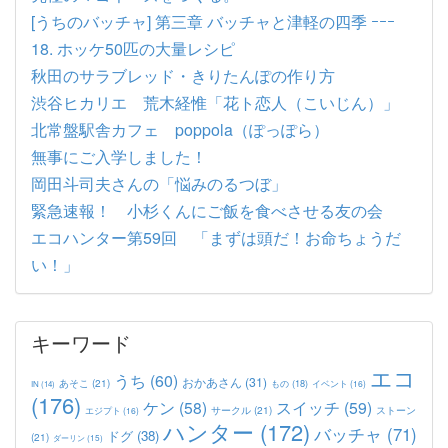
[うちのバッチャ] 第三章 バッチャと津軽の四季 ｰｰｰ
18. ホッケ50匹の大量レシピ
秋田のサラブレッド・きりたんぽの作り方
渋谷ヒカリエ 荒木経惟「花ト恋人（こいじん）」
北常盤駅舎カフェ poppola（ぽっぽら）
無事にご入学しました！
岡田斗司夫さんの「悩みのるつぼ」
緊急速報！ 小杉くんにご飯を食べさせる友の会
エコハンター第59回 「まずは頭だ！お命ちょうだ
い！」
キーワード
エコ
うち
(60)
おかあさん
(31)
あそこ
(21)
もの
(18)
イベント
(16)
IN
(14)
(176)
ケン
(58)
スイッチ
(59)
サークル
(21)
ストーン
エジプト
(16)
ハンター
(172)
バッチャ
(71)
ドグ
(38)
(21)
ダーリン
(15)