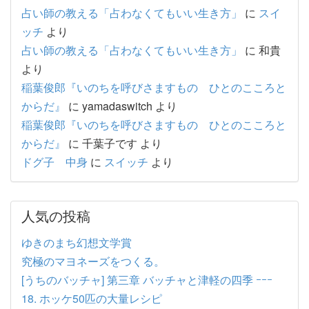
占い師の教える「占わなくてもいい生き方」
に
スイ
ッチ
より
占い師の教える「占わなくてもいい生き方」
に
和貴
より
稲葉俊郎『いのちを呼びさますもの ひとのこころと
からだ』
に
yamadaswitch
より
稲葉俊郎『いのちを呼びさますもの ひとのこころと
からだ』
に
千葉子です
より
ドグ子 中身
に
スイッチ
より
人気の投稿
ゆきのまち幻想文学賞
究極のマヨネーズをつくる。
[うちのバッチャ] 第三章 バッチャと津軽の四季 ｰｰｰ
18. ホッケ50匹の大量レシピ