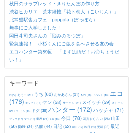
秋田のサラブレッド・きりたんぽの作り方
渋谷ヒカリエ 荒木経惟「花ト恋人（こいじん）」
北常盤駅舎カフェ poppola（ぽっぽら）
無事にご入学しました！
岡田斗司夫さんの「悩みのるつぼ」
緊急速報！ 小杉くんにご飯を食べさせる友の会
エコハンター第59回 「まずは頭だ！お命ちょうだ
い！」
キーワード
エコ
うち
(60)
おかあさん
(31)
あそこ
(21)
もの
(18)
イベント
(16)
IN
(14)
(176)
ケン
(58)
スイッチ
(59)
サークル
(21)
ストーン
エジプト
(16)
ハンター
(172)
バッチャ
(71)
ドグ
(38)
(21)
ダーリン
(15)
今日
(78)
山田
占い
(26)
世界
(21)
写真
(21)
マペ
(18)
ブッダ
(17)
今年
(15)
(50)
日記
(52)
最近
弘前
(44)
師匠
(34)
更新
(22)
昨日
(19)
明日
(17)