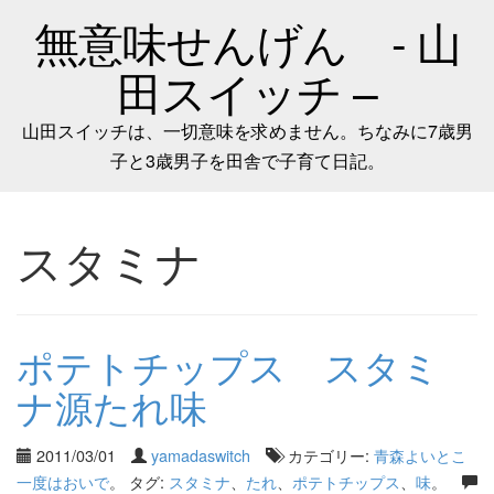
無意味せんげん - 山
田スイッチ –
山田スイッチは、一切意味を求めません。ちなみに7歳男
子と3歳男子を田舎で子育て日記。
スタミナ
ポテトチップス スタミ
ナ源たれ味
2011/03/01
yamadaswitch
カテゴリー:
青森よいとこ
一度はおいで
。 タグ:
スタミナ
、
たれ
、
ポテトチップス
、
味
。