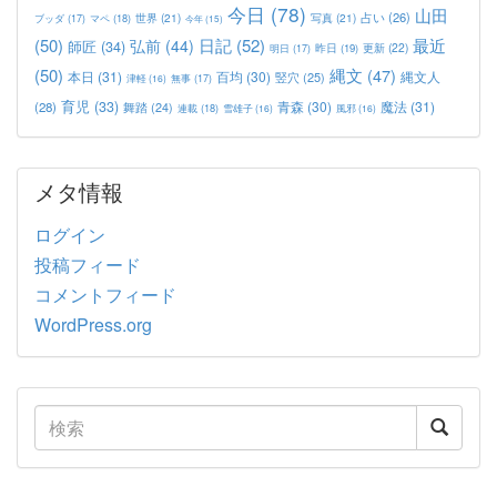
今日
(78)
山田
占い
(26)
世界
(21)
写真
(21)
マペ
(18)
ブッダ
(17)
今年
(15)
(50)
日記
(52)
最近
弘前
(44)
師匠
(34)
更新
(22)
昨日
(19)
明日
(17)
(50)
縄文
(47)
本日
(31)
百均
(30)
竪穴
(25)
縄文人
津軽
(16)
無事
(17)
育児
(33)
青森
(30)
魔法
(31)
(28)
舞踏
(24)
連載
(18)
雪雄子
(16)
風邪
(16)
メタ情報
ログイン
投稿フィード
コメントフィード
WordPress.org