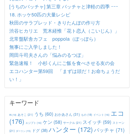
[うちのバッチャ] 第三章 バッチャと津軽の四季 ｰｰｰ
18. ホッケ50匹の大量レシピ
秋田のサラブレッド・きりたんぽの作り方
渋谷ヒカリエ 荒木経惟「花ト恋人（こいじん）」
北常盤駅舎カフェ poppola（ぽっぽら）
無事にご入学しました！
岡田斗司夫さんの「悩みのるつぼ」
緊急速報！ 小杉くんにご飯を食べさせる友の会
エコハンター第59回 「まずは頭だ！お命ちょうだ
い！」
キーワード
エコ
うち
(60)
おかあさん
(31)
あそこ
(21)
もの
(18)
イベント
(16)
IN
(14)
(176)
ケン
(58)
スイッチ
(59)
サークル
(21)
ストーン
エジプト
(16)
ハンター
(172)
バッチャ
(71)
ドグ
(38)
(21)
ダーリン
(15)