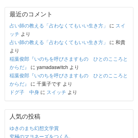
最近のコメント
占い師の教える「占わなくてもいい生き方」
に
スイ
ッチ
より
占い師の教える「占わなくてもいい生き方」
に
和貴
より
稲葉俊郎『いのちを呼びさますもの ひとのこころと
からだ』
に
yamadaswitch
より
稲葉俊郎『いのちを呼びさますもの ひとのこころと
からだ』
に
千葉子です
より
ドグ子 中身
に
スイッチ
より
人気の投稿
ゆきのまち幻想文学賞
究極のマヨネーズをつくる。