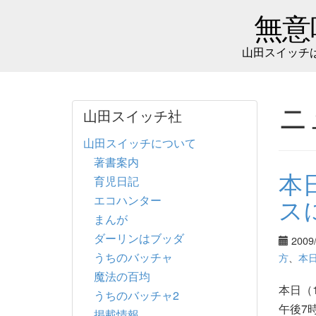
無意
山田スイッチ
ニ
山田スイッチ社
山田スイッチについて
著書案内
本
育児日記
エコハンター
ス
まんが
ダーリンはブッダ
2009
うちのバッチャ
方
、
本
魔法の百均
本日（
うちのバッチャ2
午後7
掲載情報