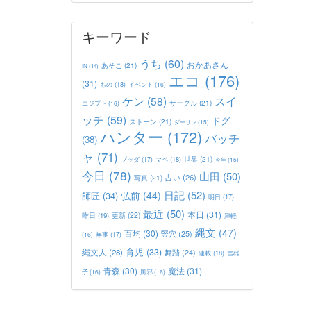
キーワード
うち
(60)
おかあさん
あそこ
(21)
IN
(14)
エコ
(176)
(31)
もの
(18)
イベント
(16)
ケン
(58)
スイ
サークル
(21)
エジプト
(16)
ッチ
(59)
ドグ
ストーン
(21)
ダーリン
(15)
ハンター
(172)
バッチ
(38)
ャ
(71)
世界
(21)
マペ
(18)
ブッダ
(17)
今年
(15)
今日
(78)
山田
(50)
占い
(26)
写真
(21)
日記
(52)
弘前
(44)
師匠
(34)
明日
(17)
最近
(50)
本日
(31)
更新
(22)
昨日
(19)
津軽
縄文
(47)
百均
(30)
竪穴
(25)
(16)
無事
(17)
育児
(33)
縄文人
(28)
舞踏
(24)
連載
(18)
雪雄
青森
(30)
魔法
(31)
子
(16)
風邪
(16)