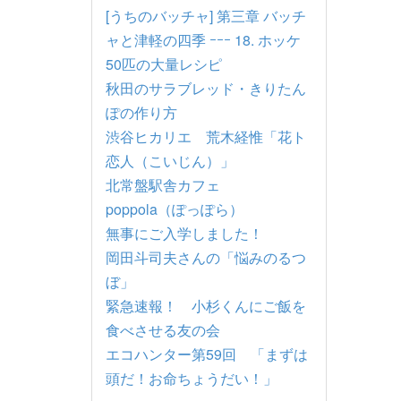
[うちのバッチャ] 第三章 バッチ
ャと津軽の四季 ｰｰｰ 18. ホッケ
50匹の大量レシピ
秋田のサラブレッド・きりたん
ぽの作り方
渋谷ヒカリエ 荒木経惟「花ト
恋人（こいじん）」
北常盤駅舎カフェ
poppola（ぽっぽら）
無事にご入学しました！
岡田斗司夫さんの「悩みのるつ
ぼ」
緊急速報！ 小杉くんにご飯を
食べさせる友の会
エコハンター第59回 「まずは
頭だ！お命ちょうだい！」