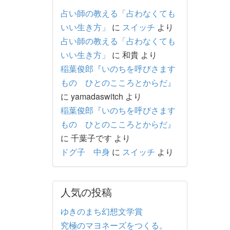
占い師の教える「占わなくても
いい生き方」
に
スイッチ
より
占い師の教える「占わなくても
いい生き方」
に
和貴
より
稲葉俊郎『いのちを呼びさます
もの ひとのこころとからだ』
に
yamadaswitch
より
稲葉俊郎『いのちを呼びさます
もの ひとのこころとからだ』
に
千葉子です
より
ドグ子 中身
に
スイッチ
より
人気の投稿
ゆきのまち幻想文学賞
究極のマヨネーズをつくる。