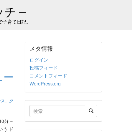
チ –
で子育て日記。
メタ情報
ログイン
投稿フィード
ュー
コメントフィード
WordPress.org
ース
、
夕
40分～
いう ド