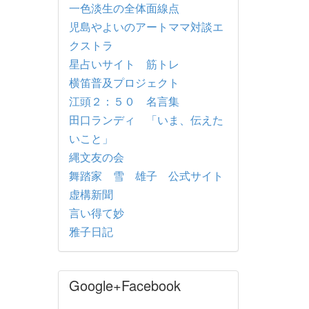
一色淡生の全体面線点
児島やよいのアートママ対談エ
クストラ
星占いサイト 筋トレ
横笛普及プロジェクト
江頭２：５０ 名言集
田口ランディ 「いま、伝えた
いこと」
縄文友の会
舞踏家 雪 雄子 公式サイト
虚構新聞
言い得て妙
雅子日記
Google+Facebook