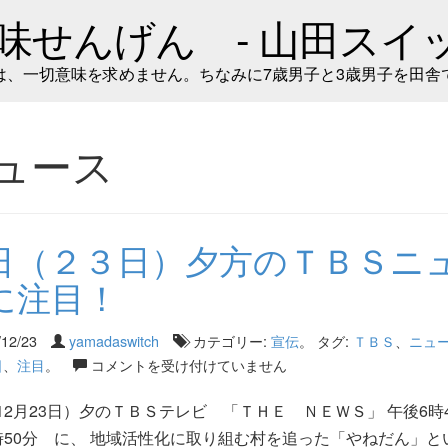
味せんげん - 山田スイッ
は、一切意味を求めません。ちなみに7歳男子と3歳男子を田舎
ュース
日（２３日）夕方のＴＢＳニ
に注目！
/12/23
yamadaswitch
カテゴリー:
宣伝
。 タグ:
ＴＢＳ
、
ニュ
日
、
注目
。
コメントを受け付けていません
12月23日）夕のＴＢＳテレビ 「ＴＨＥ ＮＥＷＳ」 午後6時
時50分 に、 地域活性化に取り組む村を追った「やねだん」と