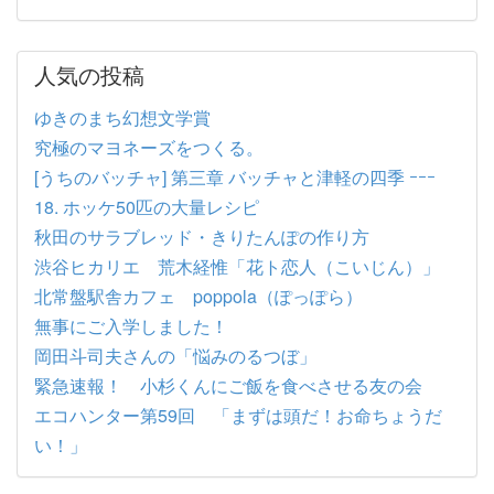
人気の投稿
ゆきのまち幻想文学賞
究極のマヨネーズをつくる。
[うちのバッチャ] 第三章 バッチャと津軽の四季 ｰｰｰ
18. ホッケ50匹の大量レシピ
秋田のサラブレッド・きりたんぽの作り方
渋谷ヒカリエ 荒木経惟「花ト恋人（こいじん）」
北常盤駅舎カフェ poppola（ぽっぽら）
無事にご入学しました！
岡田斗司夫さんの「悩みのるつぼ」
緊急速報！ 小杉くんにご飯を食べさせる友の会
エコハンター第59回 「まずは頭だ！お命ちょうだ
い！」