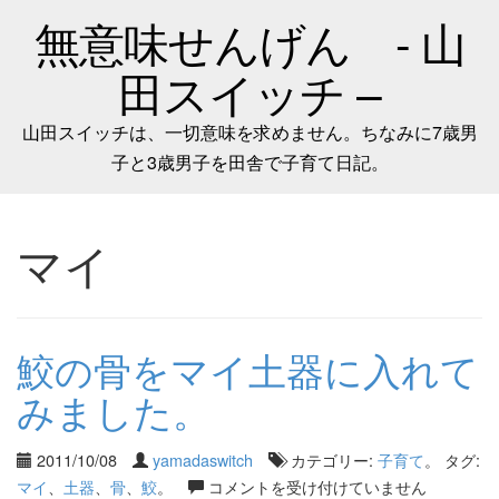
無意味せんげん - 山
田スイッチ –
山田スイッチは、一切意味を求めません。ちなみに7歳男
子と3歳男子を田舎で子育て日記。
マイ
鮫の骨をマイ土器に入れて
みました。
2011/10/08
yamadaswitch
カテゴリー:
子育て
。 タグ:
マイ
、
土器
、
骨
、
鮫
。
コメントを受け付けていません