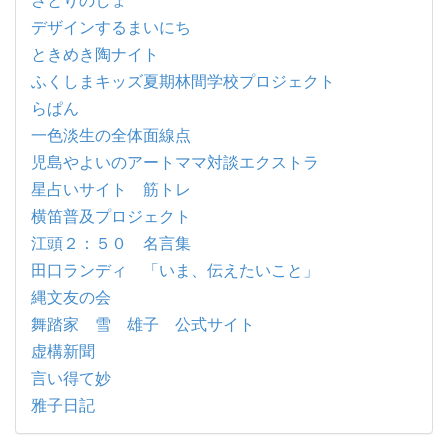
デザインするまいにち
ときめき陶ナイト
ふくしまキッズ夏期林間学校プロジェクト
らぱん
一色淡生の全体面線点
児島やよいのアートママ対談エクストラ
星占いサイト 筋トレ
横笛普及プロジェクト
江頭２：５０ 名言集
田口ランディ 「いま、伝えたいこと」
縄文友の会
舞踏家 雪 雄子 公式サイト
虚構新聞
言い得て妙
雅子日記