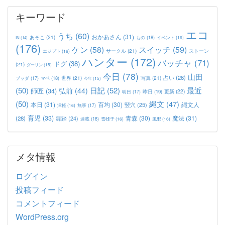
キーワード
エコ
うち
(60)
おかあさん
(31)
あそこ
(21)
もの
(18)
イベント
(16)
IN
(14)
(176)
ケン
(58)
スイッチ
(59)
サークル
(21)
ストーン
エジプト
(16)
ハンター
(172)
バッチャ
(71)
ドグ
(38)
(21)
ダーリン
(15)
今日
(78)
山田
占い
(26)
世界
(21)
写真
(21)
マペ
(18)
ブッダ
(17)
今年
(15)
(50)
日記
(52)
最近
弘前
(44)
師匠
(34)
更新
(22)
昨日
(19)
明日
(17)
(50)
縄文
(47)
本日
(31)
百均
(30)
竪穴
(25)
縄文人
津軽
(16)
無事
(17)
育児
(33)
青森
(30)
魔法
(31)
(28)
舞踏
(24)
連載
(18)
雪雄子
(16)
風邪
(16)
メタ情報
ログイン
投稿フィード
コメントフィード
WordPress.org