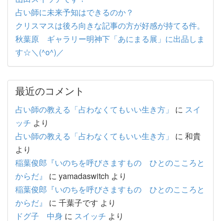
占い師に未来予知はできるのか？
クリスマスは後ろ向きな記事の方が好感が持てる件。
秋葉原 ギャラリー明神下「あにまる展」に出品しま
す☆＼(^o^)／
最近のコメント
占い師の教える「占わなくてもいい生き方」
に
スイ
ッチ
より
占い師の教える「占わなくてもいい生き方」
に
和貴
より
稲葉俊郎『いのちを呼びさますもの ひとのこころと
からだ』
に
yamadaswitch
より
稲葉俊郎『いのちを呼びさますもの ひとのこころと
からだ』
に
千葉子です
より
ドグ子 中身
に
スイッチ
より