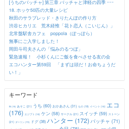
[うちのバッチャ] 第三章 バッチャと津軽の四季 ｰｰｰ
18. ホッケ50匹の大量レシピ
秋田のサラブレッド・きりたんぽの作り方
渋谷ヒカリエ 荒木経惟「花ト恋人（こいじん）」
北常盤駅舎カフェ poppola（ぽっぽら）
無事にご入学しました！
岡田斗司夫さんの「悩みのるつぼ」
緊急速報！ 小杉くんにご飯を食べさせる友の会
エコハンター第59回 「まずは頭だ！お命ちょうだ
い！」
キーワード
エコ
うち
(60)
おかあさん
(31)
あそこ
(21)
もの
(18)
イベント
(16)
IN
(14)
(176)
ケン
(58)
スイッチ
(59)
サークル
(21)
ストーン
エジプト
(16)
ハンター
(172)
バッチャ
(71)
ドグ
(38)
(21)
ダーリン
(15)
今日
(78)
山田