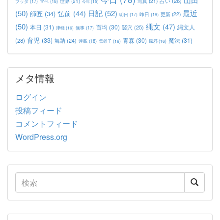
占い
(26)
世界
(21)
写真
(21)
マペ
(18)
ブッダ
(17)
今年
(15)
(50)
日記
(52)
最近
弘前
(44)
師匠
(34)
更新
(22)
昨日
(19)
明日
(17)
(50)
縄文
(47)
本日
(31)
百均
(30)
竪穴
(25)
縄文人
津軽
(16)
無事
(17)
育児
(33)
青森
(30)
魔法
(31)
(28)
舞踏
(24)
連載
(18)
雪雄子
(16)
風邪
(16)
メタ情報
ログイン
投稿フィード
コメントフィード
WordPress.org