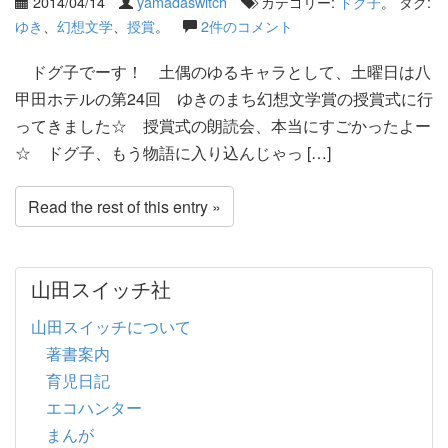
2014/04/14
yamadaswitch
カテゴリー:
ドグ子
。 タグ:
ゆき
、
幻想文学
、
授賞
。
2件のコメント
ドグ子でーす！ 土偶のゆるキャラとして、土曜日は八
甲田ホテルの第24回 ゆきのまち幻想文学賞の授賞式に行
ってきました☆ 授賞式の朗読会、本当にすごかったよー
☆ ドグ子、もう物語に入り込んじゃっ […]
Read the rest of this entry »
山田スイッチ社
山田スイッチについて
著書案内
育児日記
エコハンター
まんが