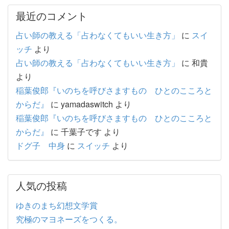
最近のコメント
占い師の教える「占わなくてもいい生き方」
に
スイ
ッチ
より
占い師の教える「占わなくてもいい生き方」
に
和貴
より
稲葉俊郎『いのちを呼びさますもの ひとのこころと
からだ』
に
yamadaswitch
より
稲葉俊郎『いのちを呼びさますもの ひとのこころと
からだ』
に
千葉子です
より
ドグ子 中身
に
スイッチ
より
人気の投稿
ゆきのまち幻想文学賞
究極のマヨネーズをつくる。