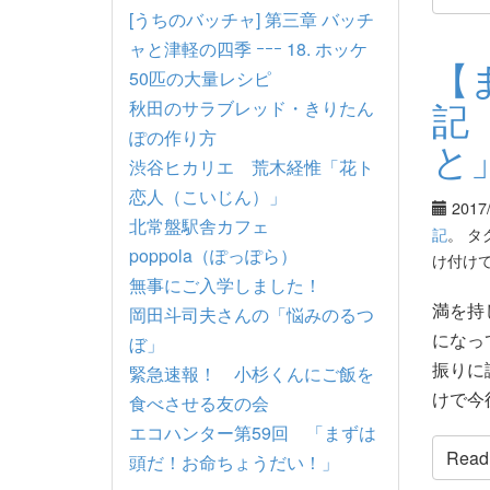
[うちのバッチャ] 第三章 バッチ
ャと津軽の四季 ｰｰｰ 18. ホッケ
【
50匹の大量レシピ
記
秋田のサラブレッド・きりたん
ぽの作り方
と
渋谷ヒカリエ 荒木経惟「花ト
恋人（こいじん）」
2017
北常盤駅舎カフェ
記
。 タ
poppola（ぽっぽら）
け付け
無事にご入学しました！
満を持
岡田斗司夫さんの「悩みのるつ
になっ
ぼ」
振りに
緊急速報！ 小杉くんにご飯を
けで今後
食べさせる友の会
エコハンター第59回 「まずは
Read t
頭だ！お命ちょうだい！」