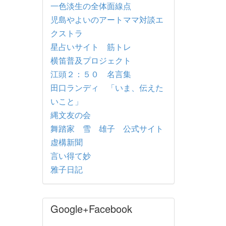
一色淡生の全体面線点
児島やよいのアートママ対談エ
クストラ
星占いサイト 筋トレ
横笛普及プロジェクト
江頭２：５０ 名言集
田口ランディ 「いま、伝えた
いこと」
縄文友の会
舞踏家 雪 雄子 公式サイト
虚構新聞
言い得て妙
雅子日記
Google+Facebook