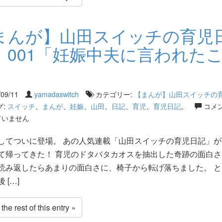
まんが】山田スイッチの育児
 001「妊娠中夫に言われた
」
/09/11
yamadaswitch
カテゴリー:
【まんが】山田スイッチの
グ:
スイッチ
、
まんが
、
妊娠
、
山田
、
日記
、
育児
、
育児日記
。
コメ
ていません
してついに登場。 あの人気連載「山田スイッチの育児日記」が
て帰ってきた！ 育児のドタバタカオスを抽出した奇跡の面白さ
読み返したらあまりの面白さに、椅子から転げ落ちました。 と
 […]
he rest of this entry »