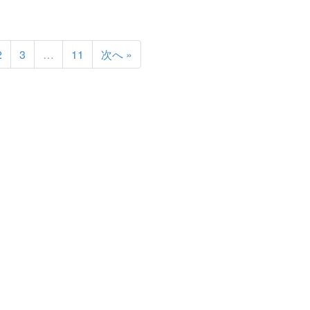
2
3
…
11
次へ »