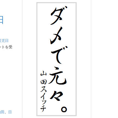
日
育児日
ントを受
山田
、
日