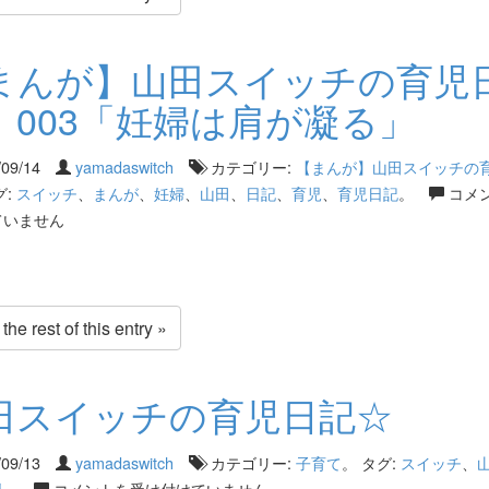
まんが】山田スイッチの育児
 003「妊婦は肩が凝る」
/09/14
yamadaswitch
カテゴリー:
【まんが】山田スイッチの
グ:
スイッチ
、
まんが
、
妊婦
、
山田
、
日記
、
育児
、
育児日記
。
コメ
ていません
he rest of this entry »
田スイッチの育児日記☆
/09/13
yamadaswitch
カテゴリー:
子育て
。 タグ:
スイッチ
、
児
。
コメントを受け付けていません