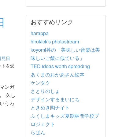
日
おすすめリンク
こ
harappa
hirokick's photostream
koyomi丼の「美味しい音楽は美
味しいご飯に似ている」
育児日
ントを受
TED ideas worth spreading
あくまのおかあさん絵本
ケンタク
マンガ
さとりのしょ
。 久し
デザインするまいにち
いうわ
ときめき陶ナイト
ふくしまキッズ夏期林間学校プ
ロジェクト
らぱん