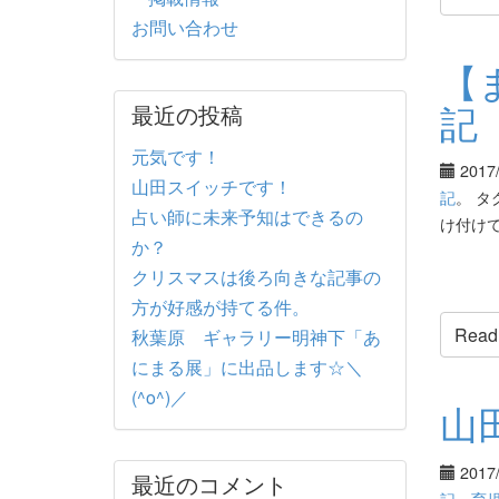
お問い合わせ
【
記
最近の投稿
元気です！
2017
山田スイッチです！
記
。 タ
占い師に未来予知はできるの
け付け
か？
クリスマスは後ろ向きな記事の
方が好感が持てる件。
Read t
秋葉原 ギャラリー明神下「あ
にまる展」に出品します☆＼
(^o^)／
山
2017
最近のコメント
記
、
育