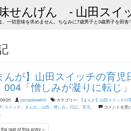
味せんげん - 山田スイッ
は、一切意味を求めません。ちなみに7歳男子と3歳男子を田舎
記
まんが】山田スイッチの育児
 004「憎しみが凝りに転じ
/09/20
yamadaswitch
カテゴリー:
【まんが】山田スイッチの
グ:
スイッチ
、
まんが
、
山田
、
憎しみ
、
日記
、
育児
。
コメントを受
ん
he rest of this entry »