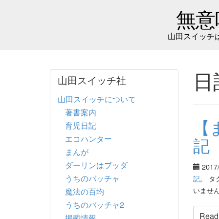
無意
山田スイッチ
日
山田スイッチ社
山田スイッチについて
著書案内
【
育児日記
エコハンター
記
まんが
ダーリンはブッダ
2017
うちのバッチャ
記
。 タ
いませ
魔法の百均
うちのバッチャ2
Read t
掲載情報