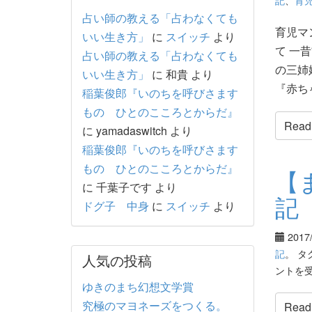
占い師の教える「占わなくても
育児マ
いい生き方」
に
スイッチ
より
て 一
占い師の教える「占わなくても
の三姉
いい生き方」
に
和貴
より
『赤ちゃ
稲葉俊郎『いのちを呼びさます
もの ひとのこころとからだ』
Read t
に
yamadaswitch
より
稲葉俊郎『いのちを呼びさます
もの ひとのこころとからだ』
【
に
千葉子です
より
記
ドグ子 中身
に
スイッチ
より
2017
記
。 タ
人気の投稿
ントを
ゆきのまち幻想文学賞
究極のマヨネーズをつくる。
Read t