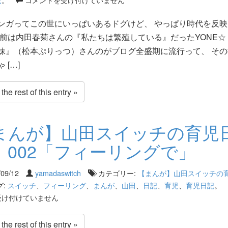
ンガってこの世にいっぱいあるドグけど、 やっぱり時代を反映
昔前は内田春菊さんの『私たちは繁殖している』だったYONE☆
妹』（松本ぷりっつ）さんのがブログ全盛期に流行って、 その
 […]
he rest of this entry »
まんが】山田スイッチの育児
 002「フィーリングで」
/09/12
yamadaswitch
カテゴリー:
【まんが】山田スイッチの
グ:
スイッチ
、
フィーリング
、
まんが
、
山田
、
日記
、
育児
、
育児日記
。
受け付けていません
he rest of this entry »