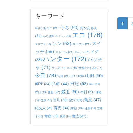
キーワード
1
うち
(60)
おかあさん
あそこ
(21)
IN
(14)
エコ
(176)
(31)
もの
(18)
イベント
(16)
ケン
(58)
スイ
サークル
(21)
エジプト
(16)
ッチ
(59)
ドグ
ストーン
(21)
ダーリン
(15)
ハンター
(172)
バッチ
(38)
ャ
(71)
世界
(21)
マペ
(18)
ブッダ
(17)
今年
(15)
今日
(78)
山田
(50)
占い
(26)
写真
(21)
日記
(52)
弘前
(44)
師匠
(34)
明日
(17)
最近
(50)
本日
(31)
更新
(22)
昨日
(19)
津軽
縄文
(47)
百均
(30)
竪穴
(25)
(16)
無事
(17)
育児
(33)
縄文人
(28)
舞踏
(24)
連載
(18)
雪雄
青森
(30)
魔法
(31)
子
(16)
風邪
(16)