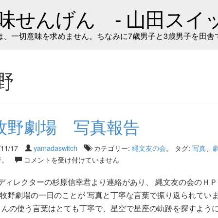
味せんげん - 山田スイッ
は、一切意味を求めません。ちなみに7歳男子と3歳男子を田舎
野
牧野劇場 写真報告
/11/17
yamadaswitch
カテゴリー:
縄文友の会
。 タグ:
写真
、
野
。
コメントを受け付けていません
ディレクターの杉原信幸君より連絡があり、 縄文友の会のＨＰ
小牧野劇場の一日のことが 写真と丁寧な言葉で振り返られてい
んの使う言葉はとても丁寧で、星空で星座の軌跡を探すように 