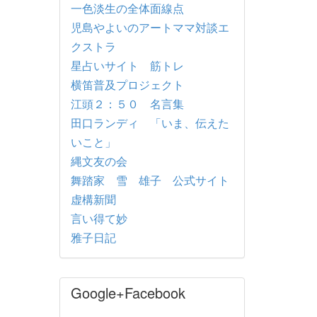
一色淡生の全体面線点
児島やよいのアートママ対談エ
クストラ
星占いサイト 筋トレ
横笛普及プロジェクト
江頭２：５０ 名言集
田口ランディ 「いま、伝えた
いこと」
縄文友の会
舞踏家 雪 雄子 公式サイト
虚構新聞
言い得て妙
雅子日記
Google+Facebook