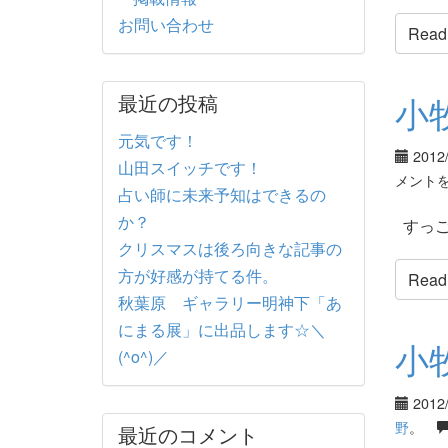
お問い合わせ
Read t
最近の投稿
小
元気です！
2012
山田スイッチです！
メント
占い師に未来予知はできるの
か？
すっご
クリスマスは後ろ向きな記事の
方が好感が持てる件。
Read t
秋葉原 ギャラリー明神下「あ
にまる展」に出品します☆＼
小
(^o^)／
2012
野
。
最近のコメント