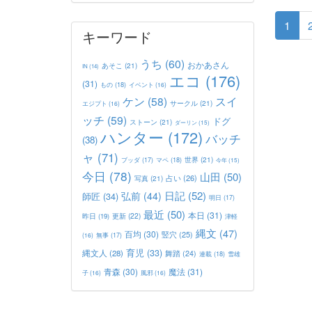
1
キーワード
うち
(60)
おかあさん
あそこ
(21)
IN
(14)
エコ
(176)
(31)
もの
(18)
イベント
(16)
ケン
(58)
スイ
サークル
(21)
エジプト
(16)
ッチ
(59)
ドグ
ストーン
(21)
ダーリン
(15)
ハンター
(172)
バッチ
(38)
ャ
(71)
世界
(21)
マペ
(18)
ブッダ
(17)
今年
(15)
今日
(78)
山田
(50)
占い
(26)
写真
(21)
日記
(52)
弘前
(44)
師匠
(34)
明日
(17)
最近
(50)
本日
(31)
更新
(22)
昨日
(19)
津軽
縄文
(47)
百均
(30)
竪穴
(25)
(16)
無事
(17)
育児
(33)
縄文人
(28)
舞踏
(24)
連載
(18)
雪雄
青森
(30)
魔法
(31)
子
(16)
風邪
(16)