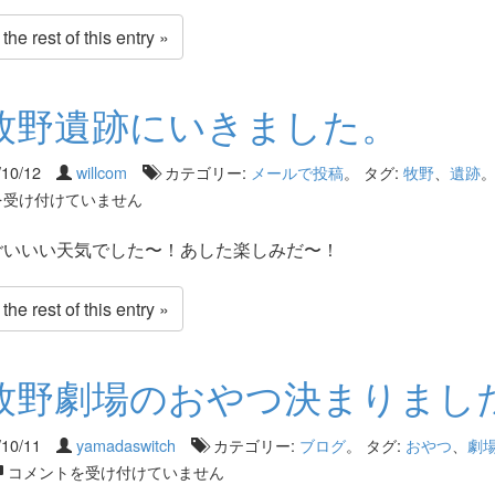
he rest of this entry »
牧野遺跡にいきました。
/10/12
willcom
カテゴリー:
メールで投稿
。 タグ:
牧野
、
遺跡
を受け付けていません
いいい天気でした〜！あした楽しみだ〜！
he rest of this entry »
牧野劇場のおやつ決まりまし
/10/11
yamadaswitch
カテゴリー:
ブログ
。 タグ:
おやつ
、
劇
コメントを受け付けていません