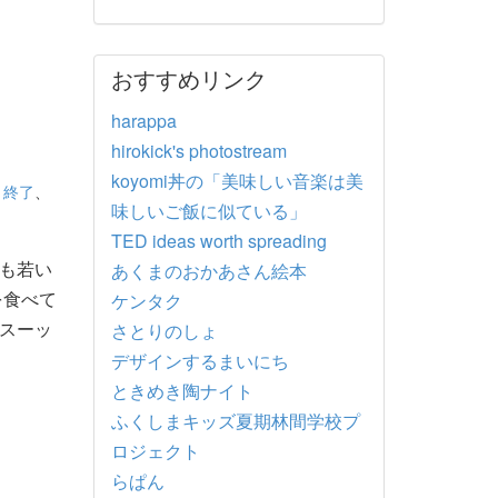
おすすめリンク
harappa
hirokick's photostream
koyomi丼の「美味しい音楽は美
、
終了
、
味しいご飯に似ている」
TED ideas worth spreading
も若い
あくまのおかあさん絵本
を食べて
ケンタク
スーッ
さとりのしょ
デザインするまいにち
ときめき陶ナイト
ふくしまキッズ夏期林間学校プ
ロジェクト
らぱん