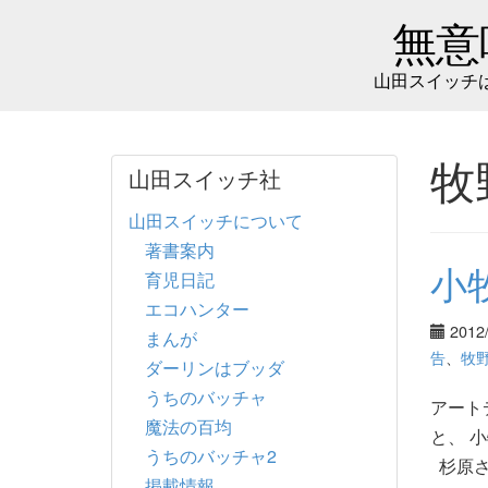
無意
山田スイッチ
牧
山田スイッチ社
山田スイッチについて
著書案内
小
育児日記
エコハンター
2012
まんが
告
、
牧
ダーリンはブッダ
うちのバッチャ
アート
魔法の百均
と、 
うちのバッチャ2
杉原さ
掲載情報