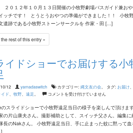
。 ２０１２年１０月１３日開催の小牧野劇場バスガイド兼おや
イッチです！ とうとうおやつの準備ができました！！ 小牧
文遺跡である小牧野ストーンサークルを 作家・田 […]
he rest of this entry »
ライドショーでお届けする小
足
/10/12
yamadaswitch
カテゴリー:
縄文友の会
。 タグ:
お届け
ライド
、
牧野
、
遠足
。
コメントを受け付けていません
tubeのスライドショーで小牧野遠足当日の様子を楽しんで頂けま
家の片山康夫さん。撮影補助として、スイッチ父さん。編集に
隊長のNakさん。 小牧野遠足当日、手に止まった蚊に黙って血
]