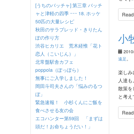
[うちのバッチャ] 第三章 バッチ
ャと津軽の四季 ｰｰｰ 18. ホッケ
Read t
50匹の大量レシピ
秋田のサラブレッド・きりたん
小
ぽの作り方
渋谷ヒカリエ 荒木経惟「花ト
2010
恋人（こいじん）」
遠足
。
北常盤駅舎カフェ
poppola（ぽっぽら）
楽しみ
無事にご入学しました！
人達も
岡田斗司夫さんの「悩みのるつ
散策を
ぼ」
と考えて
緊急速報！ 小杉くんにご飯を
食べさせる友の会
Read t
エコハンター第59回 「まずは
頭だ！お命ちょうだい！」