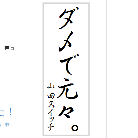
。
コ
た！
場
、
牧