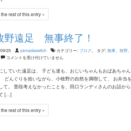
he rest of this entry »
牧野遠足 無事終了！
/09/25
yamadaswitch
カテゴリー:
ブログ
。 タグ:
無事
、
牧野
コメントを受け付けていません
にしていた遠足は、 子ども達も、おじいちゃんもおばあちゃん
。 どんぐりを拾いながら、小牧野の自然を満喫して、 お弁当
して。 普段考えなかったことを、田口ランディさんのお話から
 […]
he rest of this entry »