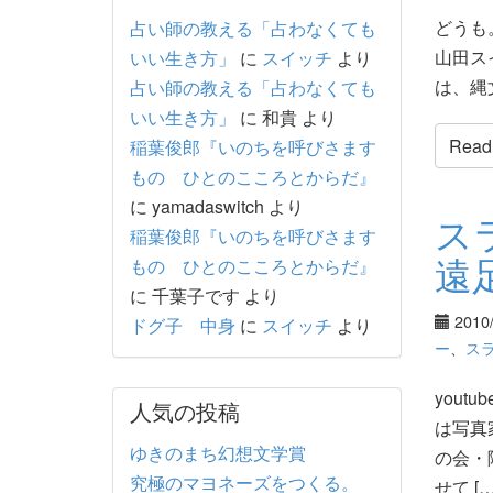
どうも
占い師の教える「占わなくても
山田ス
いい生き方」
に
スイッチ
より
は、縄
占い師の教える「占わなくても
いい生き方」
に
和貴
より
Read t
稲葉俊郎『いのちを呼びさます
もの ひとのこころとからだ』
に
yamadaswitch
より
ス
稲葉俊郎『いのちを呼びさます
遠
もの ひとのこころとからだ』
に
千葉子です
より
2010
ドグ子 中身
に
スイッチ
より
ー
、
ス
you
人気の投稿
は写真
ゆきのまち幻想文学賞
の会・
究極のマヨネーズをつくる。
せて […