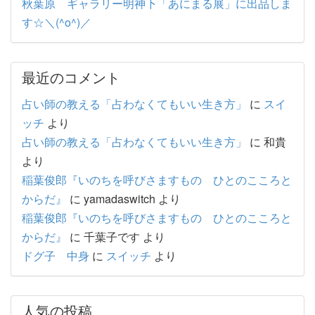
秋葉原 ギャラリー明神下「あにまる展」に出品しま
す☆＼(^o^)／
最近のコメント
占い師の教える「占わなくてもいい生き方」
に
スイ
ッチ
より
占い師の教える「占わなくてもいい生き方」
に
和貴
より
稲葉俊郎『いのちを呼びさますもの ひとのこころと
からだ』
に
yamadaswitch
より
稲葉俊郎『いのちを呼びさますもの ひとのこころと
からだ』
に
千葉子です
より
ドグ子 中身
に
スイッチ
より
人気の投稿