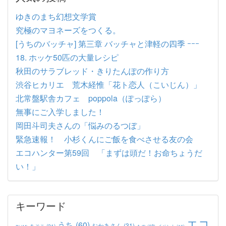
ゆきのまち幻想文学賞
究極のマヨネーズをつくる。
[うちのバッチャ] 第三章 バッチャと津軽の四季 ｰｰｰ
18. ホッケ50匹の大量レシピ
秋田のサラブレッド・きりたんぽの作り方
渋谷ヒカリエ 荒木経惟「花ト恋人（こいじん）」
北常盤駅舎カフェ poppola（ぽっぽら）
無事にご入学しました！
岡田斗司夫さんの「悩みのるつぼ」
緊急速報！ 小杉くんにご飯を食べさせる友の会
エコハンター第59回 「まずは頭だ！お命ちょうだ
い！」
キーワード
エコ
うち
(60)
おかあさん
(31)
あそこ
(21)