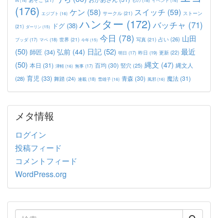
もの
(18)
イベント
(16)
IN
(14)
(176)
ケン
(58)
スイッチ
(59)
サークル
(21)
ストーン
エジプト
(16)
ハンター
(172)
バッチャ
(71)
ドグ
(38)
(21)
ダーリン
(15)
今日
(78)
山田
占い
(26)
世界
(21)
写真
(21)
マペ
(18)
ブッダ
(17)
今年
(15)
(50)
日記
(52)
最近
弘前
(44)
師匠
(34)
更新
(22)
昨日
(19)
明日
(17)
(50)
縄文
(47)
本日
(31)
百均
(30)
竪穴
(25)
縄文人
津軽
(16)
無事
(17)
育児
(33)
青森
(30)
魔法
(31)
(28)
舞踏
(24)
連載
(18)
雪雄子
(16)
風邪
(16)
メタ情報
ログイン
投稿フィード
コメントフィード
WordPress.org