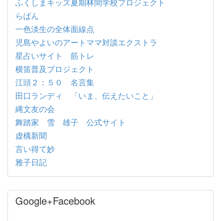
ふくしまキッズ夏期林間学校プロジェクト
らぱん
一色淡生の全体面線点
児島やよいのアートママ対談エクストラ
星占いサイト 筋トレ
横笛普及プロジェクト
江頭２：５０ 名言集
田口ランディ 「いま、伝えたいこと」
縄文友の会
舞踏家 雪 雄子 公式サイト
虚構新聞
言い得て妙
雅子日記
Google+Facebook